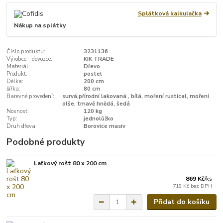
Splátková kalkulačka
Nákup na splátky
Číslo produktu:
3231136
Výrobce - dovozce:
KIK TRADE
Materiál:
Dřevo
Produkt:
postel
Délka:
200 cm
šířka:
80 cm
Barevné provedení:
survá,přírodní lakovaná , bílá, moření rustical, moření
olše, tmavě hnědá, šedá
Nosnost:
120 kg
Typ:
jednolůžko
Druh dřeva:
Borovice masiv
Podobné produkty
Laťkový rošt 80 x 200 cm
869 Kč
/
ks
718 Kč
bez DPH
Přidat do košíku