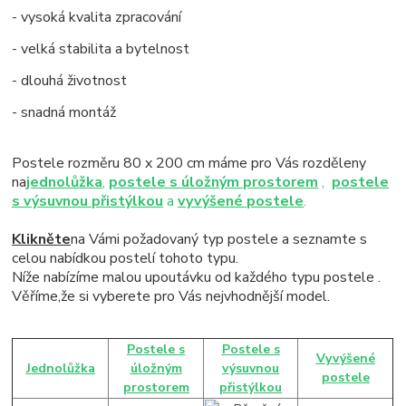
- vysoká kvalita zpracování
- velká stabilita a bytelnost
- dlouhá životnost
- snadná montáž
Postele rozměru 80 x 200 cm máme pro Vás rozděleny
na
jednolůžka
,
postele s úložným prostorem
,
postele
s výsuvnou přistýlkou
a
vyvýšené postele
.
Klikněte
na Vámi požadovaný typ postele a seznamte s
celou nabídkou postelí tohoto typu.
Níže nabízíme malou upoutávku od každého typu postele .
Věříme,že si vyberete pro Vás nejvhodnější model.
Postele s
Postele s
Vyvýšené
Jednolůžka
úložným
výsuvnou
postele
prostorem
přistýlkou