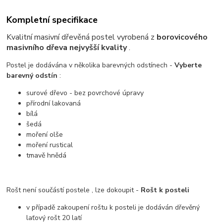
Kompletní specifikace
Kvalitní masivní dřevěná postel vyrobená z
borovicového
masivního dřeva nejvyšší kvality
.
Postel je dodávána v několika barevných odstínech -
Vyberte
barevný odstín
:
surové dřevo - bez povrchové úpravy
přírodní lakovaná
bílá
šedá
moření olše
moření rustical
tmavě hnědá
Rošt není součástí postele , lze dokoupit -
Rošt k posteli
v případě zakoupení roštu k posteli je dodáván dřevěný
laťový rošt 20 latí