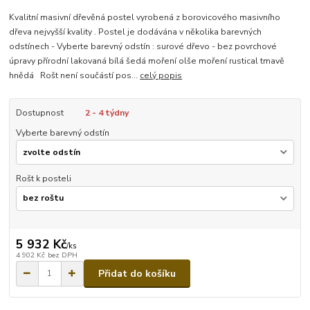
Kvalitní masivní dřevěná postel vyrobená z borovicového masivního
dřeva nejvyšší kvality . Postel je dodávána v několika barevných
odstínech - Vyberte barevný odstín : surové dřevo - bez povrchové
úpravy přírodní lakovaná bílá šedá moření olše moření rustical tmavě
hnědá Rošt není součástí pos...
celý popis
Dostupnost
2 - 4 týdny
Vyberte barevný odstín
Rošt k posteli
5 932 Kč
/
ks
4 902 Kč
bez DPH
Přidat do košíku