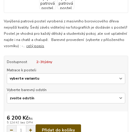
Vyvýšená patrová postel vyrobená z masivního borovicového dřeva
nejvyšší kvality. Šedý závěs viditelný na fotografiích je dodáván s postelí!
Postel je vhodná pro každý dětský a studentský pokoj ,ale své uplatnění
najde i na chatě a chalupě. Barevné provedení (vyberte z přiloženého
vzorníku) : -...
celý popis
Dostupnost
2-3týdny
Matrace k posteli
Vyberte barevný odstín
6 200 Kč
/
ks
5 124 Kč
bez DPH
Přidat do košíku