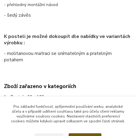
- přehledný montážní návod
- šedý závěs
K posteli je možné dokoupit dle nabídky ve variantách
výrobku :
- molitanovou matraci se snímatelným a pratelným
potahem
Zboží zařazeno v kategoriích
Postele 90 x 180 cm
Patrové postele 90 x 180 cm
Pro základní funkčnost, zpříjemnění používání webu, analytické
účely a v případě udělení souhlasu také pro účely cílení reklamy
Vyvýšené postele
využíváme soubory cookies. Nastavení vlastních preferencí
cookies můžete kdykoli upravit odkazem ve spodní části stránek.
Vyvýšená postel