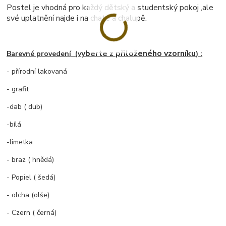
Postel je vhodná pro každý dětský a studentský pokoj ,ale
své uplatnění najde i na chatě a chalupě.
yberte z přiloženého vzorníku
Barevné provedení (v
) :
- přírodní lakovaná
- grafit
-dab ( dub)
-bílá
-limetka
- braz ( hnědá)
- Popiel ( šedá)
- olcha (olše)
- Czern ( černá)