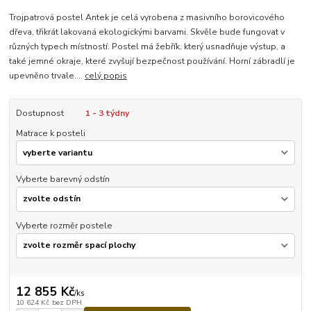
Trojpatrová postel Antek je celá vyrobena z masivního borovicového
dřeva, třikrát lakovaná ekologickými barvami. Skvěle bude fungovat v
různých typech místností. Postel má žebřík, který usnadňuje výstup, a
také jemné okraje, které zvyšují bezpečnost používání. Horní zábradlí je
upevněno trvale....
celý popis
Dostupnost
1 - 3 týdny
Matrace k posteli
Vyberte barevný odstín
Vyberte rozměr postele
12 855 Kč
/
ks
10 624 Kč
bez DPH