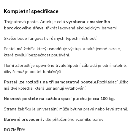
Kompletní specifikace
Trojpatrová postel Antek je celá
vyrobena z masivního
borovicového dřeva
, třikrát lakovaná ekologickými barvami.
Skvěle bude fungovat v různých typech místností.
Postel má žebřík, který usnadňuje výstup, a také jemné okraje,
které zvyšují bezpečnost používání.
Horní zábradlí je upevněno trvale.
Spodní zábradlí je odnímatelné,
díky čemuž je postel funkčnější.
Postel lze rozložit na tři samostatné postele
.
Rozkládací lůžko
má dvě kolečka, která usnadňují vytahování.
Nosnost postele na každou spací plochu je cca 100 kg.
Strana žebříku je univerzální, může být na pravé nebo levé straně.
Barevné provedení :
dle přiloženého vzorníku barev
ROZMĚRY: