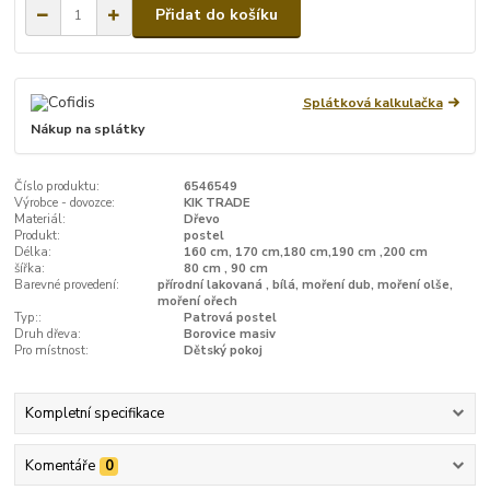
Přidat do košíku
Splátková kalkulačka
Nákup na splátky
Číslo produktu:
6546549
Výrobce - dovozce:
KIK TRADE
Materiál:
Dřevo
Produkt:
postel
Délka:
160 cm, 170 cm,180 cm,190 cm ,200 cm
šířka:
80 cm , 90 cm
Barevné provedení:
přírodní lakovaná , bílá, moření dub, moření olše,
moření ořech
Typ::
Patrová postel
Druh dřeva:
Borovice masiv
Pro místnost:
Dětský pokoj
Kompletní specifikace
Komentáře
0