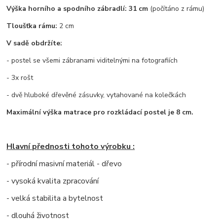
Výška horního a spodního zábradlí: 31 cm
(počítáno z rámu)
Tloušťka rámu:
2 cm
V sadě obdržíte:
- postel se všemi zábranami viditelnými na fotografiích
- 3x rošt
- dvě hluboké dřevěné zásuvky, vytahované na kolečkách
Maximální výška matrace pro rozkládací postel je 8 cm.
Hlavní přednosti tohoto výrobku :
- přírodní masivní materiál - dřevo
- vysoká kvalita zpracování
- velká stabilita a bytelnost
- dlouhá životnost