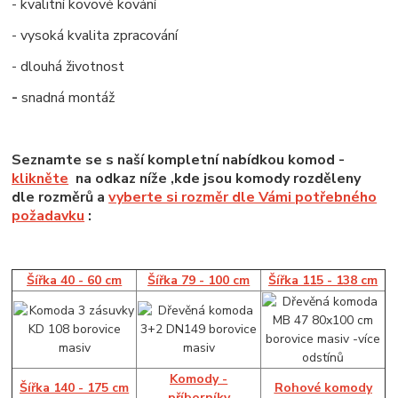
- kvalitní kovové kování
- vysoká kvalita zpracování
- dlouhá životnost
-
snadná montáž
Seznamte se s naší kompletní nabídkou komod -
klikněte
na odkaz níže ,kde jsou komody rozděleny
dle rozměrů a
vyberte si rozměr dle Vámi potřebného
požadavku
:
Šířka 40 - 60 cm
Šířka 79 - 100 cm
Šířka 115 - 138 cm
Komody -
Šířka 140 - 175 cm
Rohové komody
příborníky