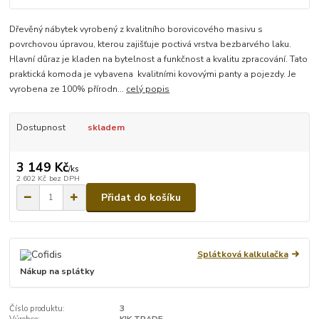
Dřevěný nábytek vyrobený z kvalitního borovicového masivu s
povrchovou úpravou, kterou zajišťuje poctivá vrstva bezbarvého laku.
Hlavní důraz je kladen na bytelnost a funkčnost a kvalitu zpracování. Tato
praktická komoda je vybavena kvalitními kovovými panty a pojezdy. Je
vyrobena ze 100% přírodn...
celý popis
Dostupnost
skladem
3 149 Kč
/
ks
2 602 Kč
bez DPH
Přidat do košíku
Splátková kalkulačka
Nákup na splátky
Číslo produktu:
3