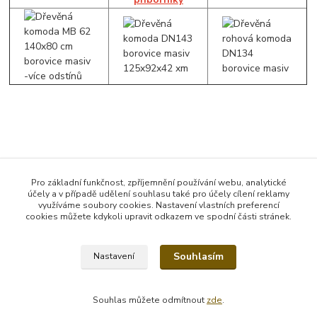
Zboží zařazeno v kategoriích
Pro základní funkčnost, zpříjemnění používání webu, analytické
účely a v případě udělení souhlasu také pro účely cílení reklamy
Komody
využíváme soubory cookies. Nastavení vlastních preferencí
cookies můžete kdykoli upravit odkazem ve spodní části stránek.
Šířka 79 - 100 cm
Souhlasím
Nastavení
Souhlas můžete odmítnout
zde
.
Vytvořeno na
Eshop-rychle.cz