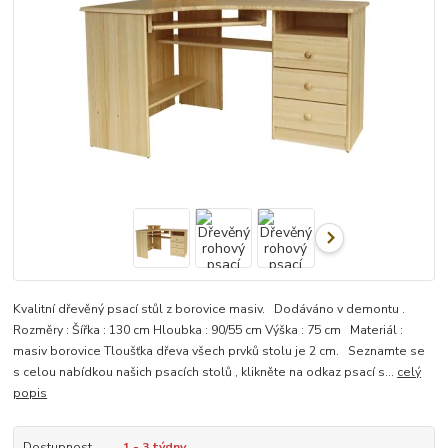
Kvalitní dřevěný psací stůl z borovice masiv. Dodáváno v demontu .
Rozměry : Šířka : 130 cm Hloubka : 90/55 cm Výška : 75 cm Materiál :
masiv borovice Tloušťka dřeva všech prvků stolu je 2 cm. Seznamte se
s celou nabídkou našich psacích stolů , klikněte na odkaz psací s...
celý
popis
Dostupnost
1 - 3 týdny