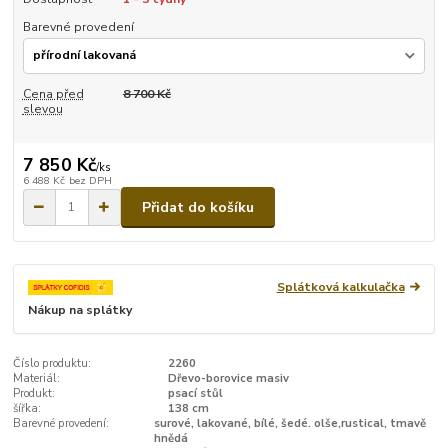
Barevné provedení
Cena před
8 700 Kč
slevou
7 850 Kč
/
ks
6 488 Kč
bez DPH
Přidat do košíku
Splátková kalkulačka
Nákup na splátky
Číslo produktu:
2260
Materiál:
Dřevo-borovice masiv
Produkt:
psací stůl
šířka:
138 cm
Barevné provedení:
surové, lakované, bílé, šedé. olše,rustical, tmavě
hnědá