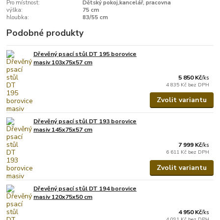
Pro místnost:
Dětský pokoj,kancelář, pracovna
výška:
75 cm
hloubka:
83/55 cm
Podobné produkty
Dřevěný psací stůl DT 195 borovice
masiv 103x75x57 cm
5 850 Kč
/
ks
4 835 Kč
bez DPH
Zvolit variantu
Dřevěný psací stůl DT 193 borovice
masiv 145x75x57 cm
7 999 Kč
/
ks
6 611 Kč
bez DPH
Zvolit variantu
Dřevěný psací stůl DT 194 borovice
masiv 120x75x50 cm
4 950 Kč
/
ks
4 091 Kč
bez DPH