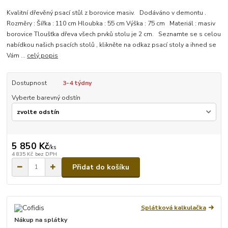
Kvalitní dřevěný psací stůl z borovice masiv. Dodáváno v demontu .
Rozměry : Šířka : 110 cm Hloubka : 55 cm Výška : 75 cm Materiál : masiv
borovice Tloušťka dřeva všech prvků stolu je 2 cm. Seznamte se s celou
nabídkou našich psacích stolů , klikněte na odkaz psací stoly a ihned se
Vám ...
celý popis
Dostupnost
3-4 týdny
Vyberte barevný odstín
5 850 Kč
/
ks
4 835 Kč
bez DPH
Přidat do košíku
Splátková kalkulačka
Nákup na splátky