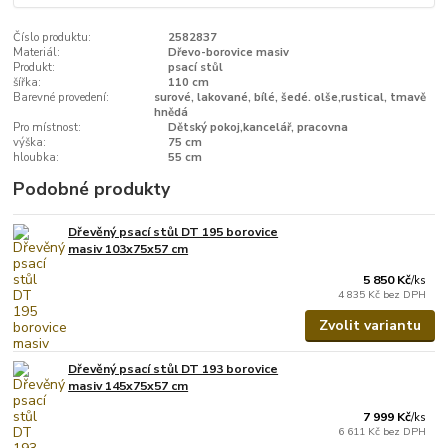
Číslo produktu:
2582837
Materiál:
Dřevo-borovice masiv
Produkt:
psací stůl
šířka:
110 cm
Barevné provedení:
surové, lakované, bílé, šedé. olše,rustical, tmavě
hnědá
Pro místnost:
Dětský pokoj,kancelář, pracovna
výška:
75 cm
hloubka:
55 cm
Podobné produkty
Dřevěný psací stůl DT 195 borovice
masiv 103x75x57 cm
5 850 Kč
/
ks
4 835 Kč
bez DPH
Zvolit variantu
Dřevěný psací stůl DT 193 borovice
masiv 145x75x57 cm
7 999 Kč
/
ks
6 611 Kč
bez DPH