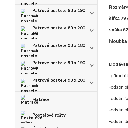
Rozměry
Patrové postele 80 x 190
cm
šířka 79
Patrové postele 80 x 200
výška 6
cm
hloubka
Patrové postele 90 x 180
cm
Patrové postele 90 x 190
Dodávan
cm
-přírodní
Patrové postele 90 x 200
cm
-odstín bí
-odstín š
Matrace
-odstín o
Postelové rošty
-odstín d