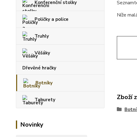
Konferenční stolky
Seznamte 
Níže malá
Poličky a police
Truhly
Věšáky
Dřevěné hračky
Botníky
Zboží 
Taburety
Botní
Novinky