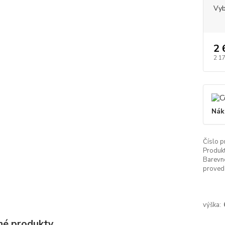
Vyb
2 
2 1
Nák
Číslo p
Produkt
Barevn
proved
výška:
é produkty