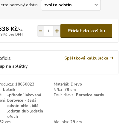
erte barevný odstín
636 Kč
/
ks
Přidat do košíku
79 Kč
bez DPH
Splátková kalkulačka
up na splátky
roduktu:
18850023
Materiál:
Dřevo
:
botník
šířka:
79 cm
é
-přírodní lakovaná
Druh dřeva:
Borovice masiv
ení:
borovice - šedá ,
odstín olše , bílá
,odstín dub ,odstín
ořech
62 cm
hloubka:
29 cm