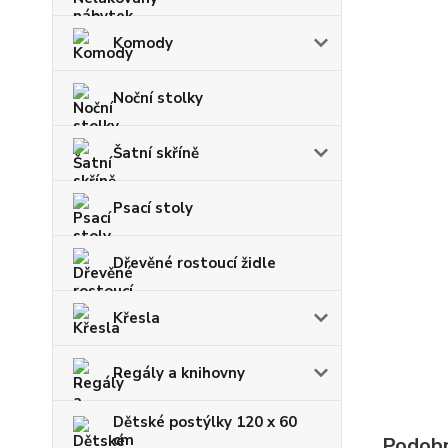
Komody
Noční stolky
Šatní skříně
Psací stoly
Dřevěné rostoucí židle
Křesla
Regály a knihovny
Dětské postýlky 120 x 60
cm
Podobn