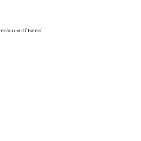
riálu uvnitř balení