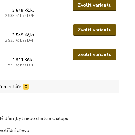
Zvolit variantu
3 549 Kč
/
ks
2 933 Kč
bez DPH
Zvolit variantu
3 549 Kč
/
ks
2 933 Kč
bez DPH
Zvolit variantu
1 911 Kč
/
ks
1 579 Kč
bez DPH
Komentáře
0
ý dům ,byt nebo chatu a chalupu.
rvotřídní dřevo