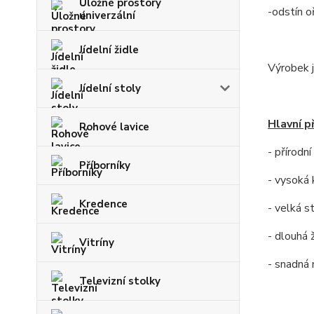
Úložné prostory
-odstín o
univerzální
Jídelní židle
Výrobek j
Jídelní stoly
Hlavní p
Rohové lavice
- přírodn
Příborníky
- vysoká 
Kredence
- velká s
- dlouhá 
Vitríny
- snadná
Televizní stolky