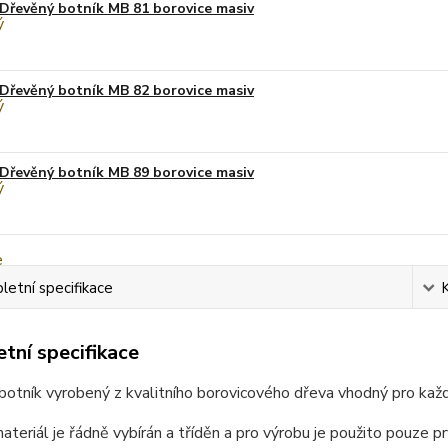
Dřevěný botník MB 81 borovice masiv
Dřevěný botník MB 82 borovice masiv
Dřevěný botník MB 89 borovice masiv
etní specifikace
tní specifikace
otník vyrobený z kvalitního borovicového dřeva vhodný pro každ
ateriál je řádně vybírán a tříděn a pro výrobu je použito pouze p