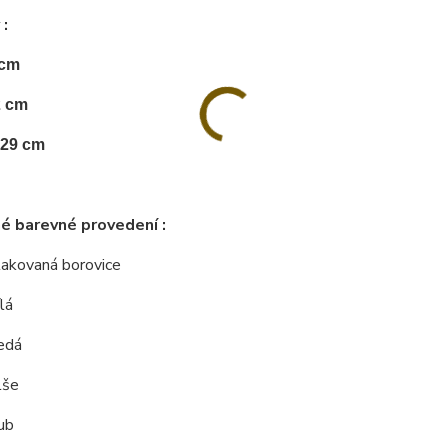
 :
 cm
2 cm
 29 cm
é barevné provedení :
 lakovaná borovice
lá
edá
lše
ub