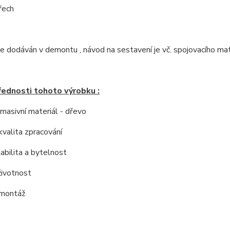
řech
e dodáván v demontu , návod na sestavení je vč. spojovacího mate
řednosti tohoto výrobku :
í masivní materiál - dřevo
kvalita zpracování
tabilita a bytelnost
životnost
 montáž