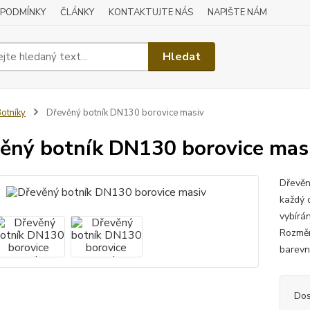
 PODMÍNKY
ČLÁNKY
KONTAKTUJTE NÁS
NAPIŠTE NÁM
Hledat
otníky
Dřevěný botník DN130 borovice masiv
ěný botník DN130 borovice mas
Dřevěn
každý 
vybírán
Rozměr
barevn
Dos