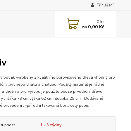
Přihlášení
0
ks
za
0,00 Kč
iv
ý botník vyrobený z kvalitního borovicového dřeva vhodný pro
dům ,byt nebo chatu a chalupu. Použitý materiál je řádně
 a tříděn a pro výrobu je použito pouze prvotřídní dřevo
y : šířka 79 cm výška 62 cm hloubka 29 cm Dodávané
é provedení : -přírodní lakovaná bor...
celý popis
tupnost
1 - 3 týdny