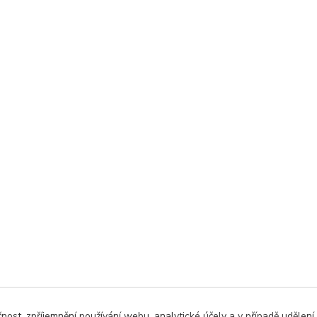
čnost, zpříjemnění používání webu, analytické účely a v případě udělení