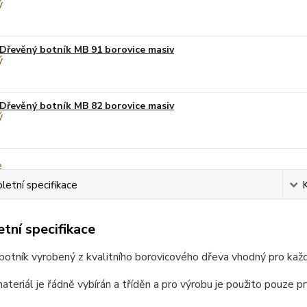
Dřevěný botník MB 91 borovice masiv
Dřevěný botník MB 82 borovice masiv
etní specifikace
tní specifikace
otník vyrobený z kvalitního borovicového dřeva vhodný pro každ
ateriál je řádně vybírán a tříděn a pro výrobu je použito pouze pr