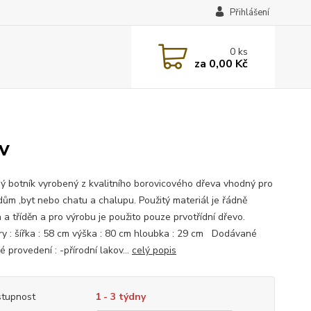
Přihlášení
0
ks
za
0,00 Kč
v
ý botník vyrobený z kvalitního borovicového dřeva vhodný pro
dům ,byt nebo chatu a chalupu. Použitý materiál je řádně
n a tříděn a pro výrobu je použito pouze prvotřídní dřevo.
y : šířka : 58 cm výška : 80 cm hloubka : 29 cm Dodávané
 provedení : -přírodní lakov...
celý popis
tupnost
1 - 3 týdny