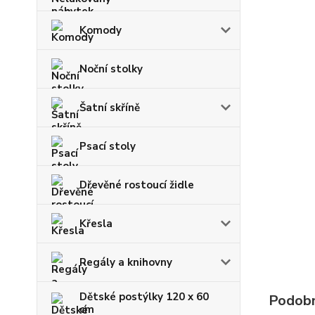
Komody
Noční stolky
Šatní skříně
Psací stoly
Dřevěné rostoucí židle
Křesla
Regály a knihovny
Dětské postýlky 120 x 60
Podobn
cm