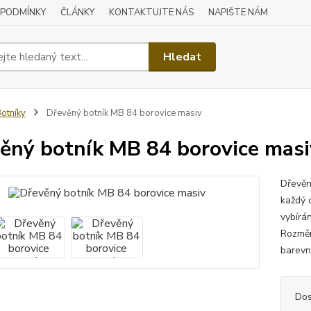
 PODMÍNKY
ČLÁNKY
KONTAKTUJTE NÁS
NAPIŠTE NÁM
Hledat
otníky
Dřevěný botník MB 84 borovice masiv
ěný botník MB 84 borovice masi
Dřevěn
každý 
vybírá
Rozměr
barevné
Dos