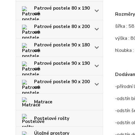
Patrové postele 80 x 190
cm
Rozměry 
šířka : 5
Patrové postele 80 x 200
cm
výška : 8
Patrové postele 90 x 180
hloubka :
cm
Patrové postele 90 x 190
cm
Dodávan
Patrové postele 90 x 200
-přírodní
cm
-odstín bí
Matrace
-odstín š
Postelové rošty
-odstín o
Úložné prostory
-odstín d