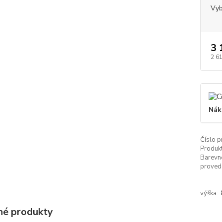
Vyb
3 
2 6
Nák
Číslo p
Produkt
Barevn
proved
výška:
é produkty