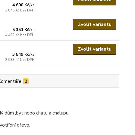
4 690 Kč
/
ks
3 876 Kč
bez DPH
Zvolit variantu
5 351 Kč
/
ks
4 422 Kč
bez DPH
Zvolit variantu
3 549 Kč
/
ks
2 933 Kč
bez DPH
Komentáře
0
ý dům ,byt nebo chatu a chalupu.
votřídní dřevo.