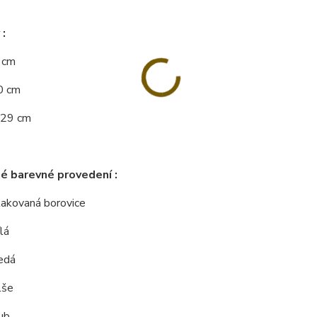
:
8 cm
0 cm
 29 cm
é barevné provedení :
 lakovaná borovice
lá
edá
lše
ub