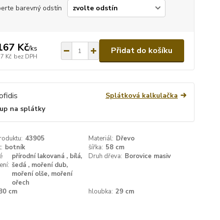
erte barevný odstín
167 Kč
/
ks
Přidat do košíku
17 Kč
bez DPH
Splátková kalkulačka
up na splátky
roduktu:
43905
Materiál:
Dřevo
:
botník
šířka:
58 cm
é
přírodní lakovaná , bílá,
Druh dřeva:
Borovice masiv
ení:
šedá , moření dub,
moření olše, moření
ořech
80 cm
hloubka:
29 cm