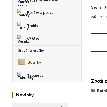
Seznamte 
Poličky a police
Níže malá
Truhly
Věšáky
Dřevěné hračky
Botníky
Taburety
Zboží 
Botní
Novinky