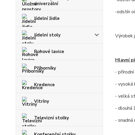
univerzální
-odstín o
Jídelní židle
Jídelní stoly
Výrobek j
Rohové lavice
Hlavní p
Příborníky
- přírodn
- vysoká 
Kredence
- velká s
Vitríny
- dlouhá 
Televizní stolky
- snadná
Konferenční stolky