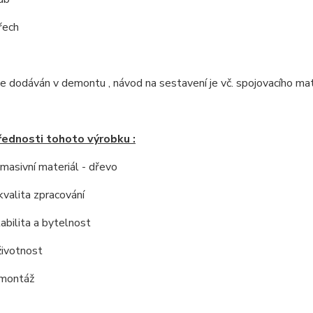
řech
e dodáván v demontu , návod na sestavení je vč. spojovacího mate
řednosti tohoto výrobku :
í masivní materiál - dřevo
kvalita zpracování
tabilita a bytelnost
životnost
 montáž