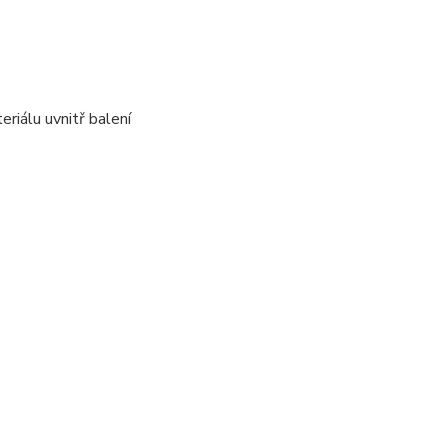
riálu uvnitř balení