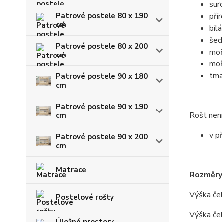
sur
Patrové postele 80 x 190
pří
cm
bílá
šed
Patrové postele 80 x 200
moř
cm
moř
tma
Patrové postele 90 x 180
cm
Patrové postele 90 x 190
Rošt není
cm
v p
Patrové postele 90 x 200
cm
Matrace
Rozměry
Výška čel
Postelové rošty
Výška če
Úložné prostory