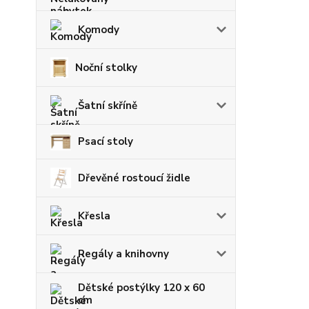
Komody
Noční stolky
Šatní skříně
Psací stoly
Dřevěné rostoucí židle
Křesla
Regály a knihovny
Dětské postýlky 120 x 60
cm