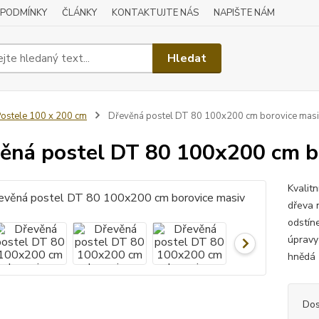
 PODMÍNKY
ČLÁNKY
KONTAKTUJTE NÁS
NAPIŠTE NÁM
Hledat
ostele 100 x 200 cm
Dřevěná postel DT 80 100x200 cm borovice mas
ěná postel DT 80 100x200 cm b
Kvalit
dřeva 
odstín
úpravy
hnědá 
Dos