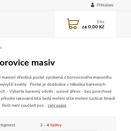
Přihlášení
0
ks
za
0,00 Kč
iv
orovice masiv
ní masivní dřevěná postel vyrobená z borovicového masivního
nejvyšší kvality . Postel je dodávána v několika barevných
ech - Vyberte barevný odstín : surové dřevo - bez povrchové
 přírodní lakovaná bílá šedá moření olše moření rustical tmavě
Rošt není součástí pos...
celý popis
tupnost
2 - 4 týdny