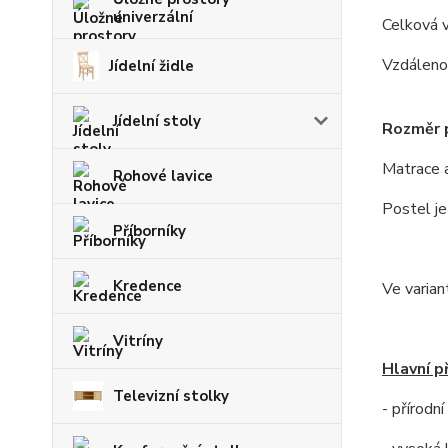
univerzální
Celková v
Vzdáleno
Jídelní židle
Jídelní stoly
Rozměr p
Matrace a
Rohové lavice
Postel j
Příborníky
Kredence
Ve varian
Vitríny
Hlavní p
Televizní stolky
- přírodn