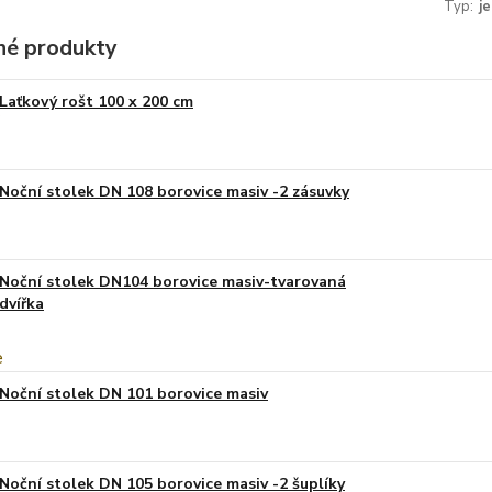
Typ:
j
é produkty
Laťkový rošt 100 x 200 cm
Noční stolek DN 108 borovice masiv -2 zásuvky
Noční stolek DN104 borovice masiv-tvarovaná
dvířka
Noční stolek DN 101 borovice masiv
Noční stolek DN 105 borovice masiv -2 šuplíky