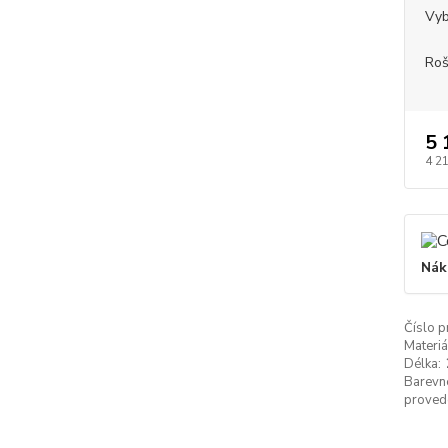
Vyb
Roš
5 
4 2
Nák
Číslo p
Materiá
Délka:
Barevn
proved