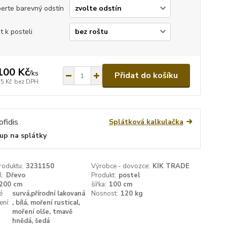
erte barevný odstín
t k posteli
100 Kč
/
ks
Přidat do košíku
15 Kč
bez DPH
Splátková kalkulačka
up na splátky
roduktu:
3231150
Výrobce - dovozce:
KIK TRADE
l:
Dřevo
Produkt:
postel
200 cm
šířka:
100 cm
é
survá,přírodní lakovaná
Nosnost:
120 kg
ení:
, bílá, moření rustical,
moření olše, tmavě
hnědá, šedá