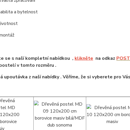
kvalita zpracování
tabilita a bytelnost
životnost
 montáž
e se s naší kompletní nabídkou ,
klikněte
na odkaz
POSTE
ostelí v tomto rozměru .
á upoutávka z naší nabídky . Věříme, že si vyberete pro Vá