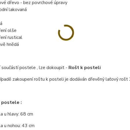
ové dřevo - bez povrchové úpravy
rodní lakovaná
á
ení olše
ení rustical
vě hnědá
 součástí postele , lze dokoupit -
Rošt k posteli
řípadě zakoupení roštu k posteli je dodáván dřevěný laťový rošt 
 postele :
a u hlavy: 68 cm
la u nohou: 43 cm