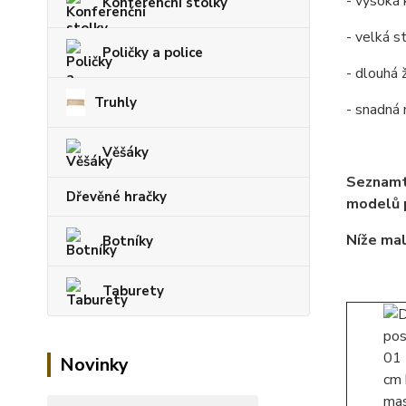
- vysoká 
Konferenční stolky
- velká s
Poličky a police
- dlouhá 
Truhly
- snadná
Věšáky
Seznamt
Dřevěné hračky
modelů p
Níže mal
Botníky
Taburety
Novinky