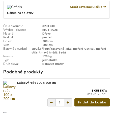
Splátková kalkulačka
Nákup na splátky
Číslo produktu:
3231138
Výrobce - dovozce:
KIK TRADE
Materiál:
Dřevo
Produkt:
postel
Délka:
200 cm
šířka:
100 cm
Barevné provedení:
survá,přírodní lakovaná , bílá, moření rustical, moření
olše, tmavě hnědá, šedá
Nosnost:
120 kg
Typ:
jednolůžko
Druh dřeva:
Borovice masiv
Podobné produkty
Laťkový rošt 100 x 200 cm
1 081 Kč
/
ks
893 Kč
bez DPH
Přidat do košíku