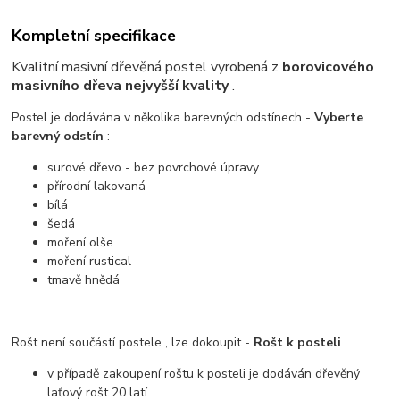
Kompletní specifikace
Kvalitní masivní dřevěná postel vyrobená z
borovicového
masivního dřeva nejvyšší kvality
.
Postel je dodávána v několika barevných odstínech -
Vyberte
barevný odstín
:
surové dřevo - bez povrchové úpravy
přírodní lakovaná
bílá
šedá
moření olše
moření rustical
tmavě hnědá
Rošt není součástí postele , lze dokoupit -
Rošt k posteli
v případě zakoupení roštu k posteli je dodáván dřevěný
laťový rošt 20 latí