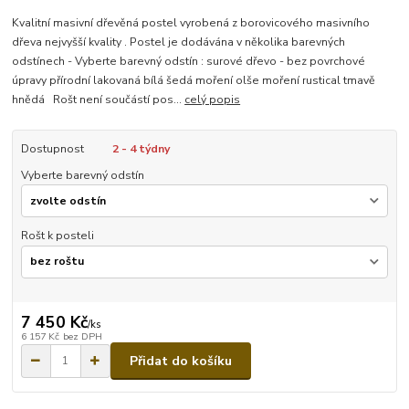
Kvalitní masivní dřevěná postel vyrobená z borovicového masivního
dřeva nejvyšší kvality . Postel je dodávána v několika barevných
odstínech - Vyberte barevný odstín : surové dřevo - bez povrchové
úpravy přírodní lakovaná bílá šedá moření olše moření rustical tmavě
hnědá Rošt není součástí pos...
celý popis
Dostupnost
2 - 4 týdny
Vyberte barevný odstín
Rošt k posteli
7 450 Kč
/
ks
6 157 Kč
bez DPH
Přidat do košíku