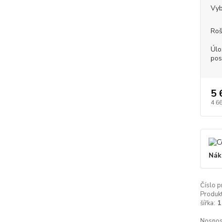
Vyb
Roš
Úlo
pos
5 
4 6
Nák
Číslo p
Produkt
šířka:
1
Nosnos