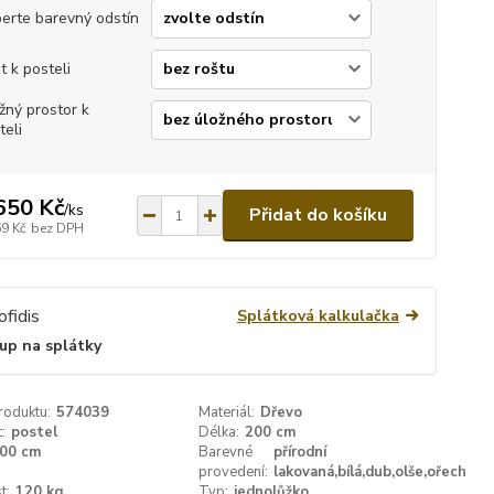
erte barevný odstín
t k posteli
žný prostor k
teli
650 Kč
/
ks
Přidat do košíku
69 Kč
bez DPH
Splátková kalkulačka
up na splátky
roduktu:
574039
Materiál:
Dřevo
:
postel
Délka:
200 cm
00 cm
Barevné
přírodní
provedení:
lakovaná,bílá,dub,olše,ořech
t:
120 kg
Typ:
jednolůžko