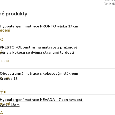
Druh dř
é produkty
Hypoalergení matrace PRONTO výška 17 cm
PRESTO -Oboustranná matrace z pružinové
pěny a kokosu se dvěma stranami tvrdosti
Oboustranná matrace s kokosovým vláknem
Kronos 15
Hypoalergení matrace NEVADA - 7 zon tvrdosti
výška 18cm