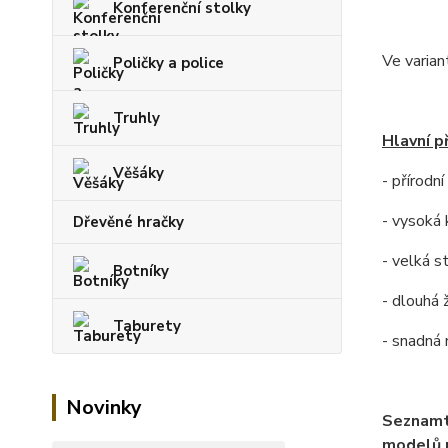
Konferenční stolky
Ve varian
Poličky a police
Truhly
Hlavní p
Věšáky
- přírodn
- vysoká 
Dřevěné hračky
- velká s
Botníky
- dlouhá 
Taburety
- snadná
Novinky
Seznamt
modelů p