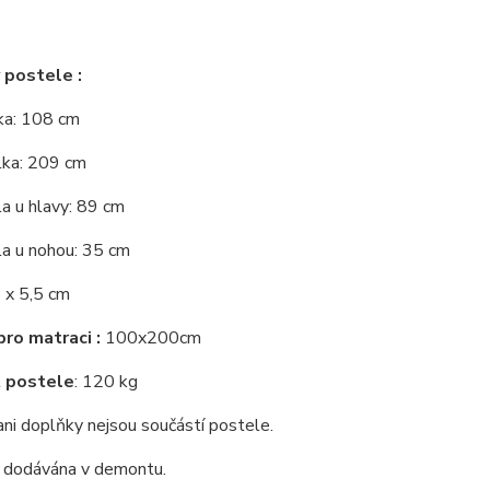
 postele :
řka: 108 cm
lka: 209 cm
a u hlavy: 89 cm
la u nohou: 35 cm
 x 5,5 cm
ro matraci :
100x200cm
 postele
: 120 kg
ni doplňky nejsou součástí postele.
e dodávána v demontu.