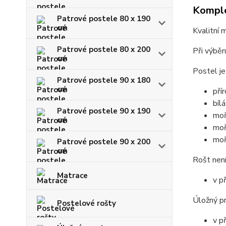
Komple
Patrové postele 80 x 190
cm
Kvalitní 
Patrové postele 80 x 200
Při výběr
cm
Postel je
Patrové postele 90 x 180
cm
pří
bílá
Patrové postele 90 x 190
moř
cm
moř
moř
Patrové postele 90 x 200
cm
Rošt není
Matrace
v p
Úložný pr
Postelové rošty
v p