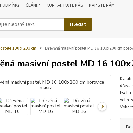
 PODMÍNKY
ČLÁNKY
KONTAKTUJTE NÁS
NAPIŠTE NÁM
Hledat
ostele 100 x 200 cm
Dřevěná masivní postel MD 16 100x200 cm borov
ěná masivní postel MD 16 100x
Kvalit
dřeva n
kvalitu
velmi 
Vyberte
Dos