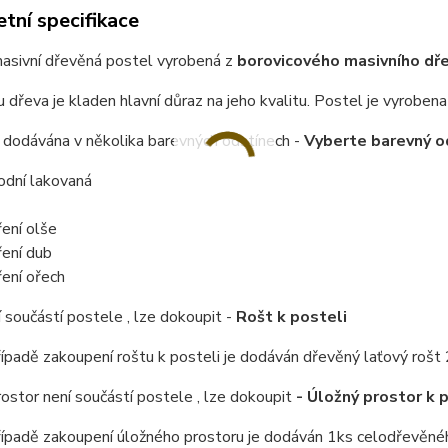
tní specifikace
masivní dřevěná postel vyrobená z
borovicového masivního dřev
u dřeva je kladen hlavní důraz na jeho kvalitu.
Postel je vyrobena 
 dodávána v několika barevných odstínech -
Vyberte barevný o
rodní lakovaná
ení olše
ení dub
ení ořech
 součástí postele , lze dokoupit -
Rošt k posteli
řípadě zakoupení roštu k posteli je dodáván dřevěný laťový rošt 
ostor není součástí postele , lze dokoupit
- Úložný prostor k 
řípadě zakoupení úložného prostoru je dodáván 1ks celodřevěné