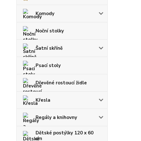
Komody
Noční stolky
Šatní skříně
Psací stoly
Dřevěné rostoucí židle
Křesla
Regály a knihovny
Dětské postýlky 120 x 60
cm