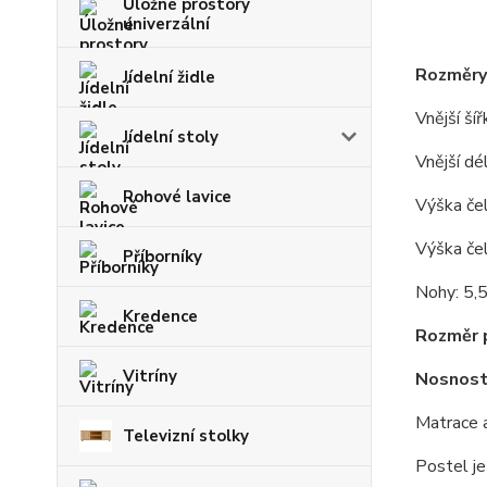
Úložné prostory
univerzální
Rozměry
Jídelní židle
Vnější ší
Jídelní stoly
Vnější dé
Rohové lavice
Výška čel
Výška če
Příborníky
Nohy: 5,5
Kredence
Rozměr p
Vitríny
Nosnost
Matrace a
Televizní stolky
Postel j