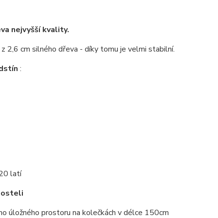
a nejvyšší kvality.
z 2,6 cm silného dřeva - díky tomu je velmi stabilní.
dstín
:
20 latí
posteli
ho úložného prostoru na kolečkách v délce 150cm