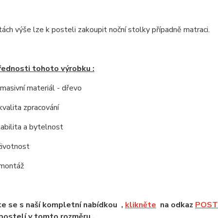
tách výše lze k posteli zakoupit noční stolky případně matraci.
řednosti tohoto výrobku :
í masivní materiál - dřevo
kvalita zpracování
tabilita a bytelnost
životnost
 montáž
e se s naší kompletní nabídkou ,
klikněte
na odkaz
POSTE
ostelí v tomto rozměru .