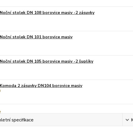
Noční stolek DN 108 borovice masiv -2 zásuvky
Noční stolek DN 101 borovice masiv
Noční stolek DN 105 borovice masiv -2 šuplíky
Komoda 2 zásuvky DN104 borovice masiv
etní specifikace