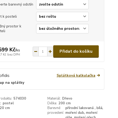
erte barevný odstín
t k posteli
žný prostor k
teli
599 Kč
/
ks
Přidat do košíku
27 Kč
bez DPH
Splátková kalkulačka
up na splátky
roduktu:
574030
Materiál:
Dřevo
:
postel
Délka:
200 cm
20 cm
Barevné
přírodní lakovaná , bílá,
provedení:
moření dub, moření
olše, moření ořech