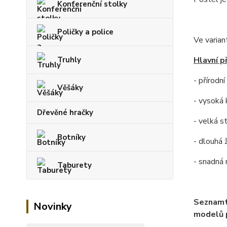
Konferenční stolky
Poličky a police
Ve varian
Truhly
Hlavní p
- přírodn
Věšáky
- vysoká 
Dřevěné hračky
- velká s
Botníky
- dlouhá 
- snadná
Taburety
Seznamt
Novinky
modelů p