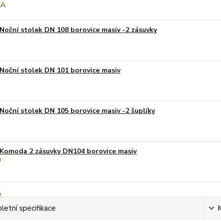
Noční stolek DN 108 borovice masiv -2 zásuvky
Noční stolek DN 101 borovice masiv
Noční stolek DN 105 borovice masiv -2 šuplíky
Komoda 2 zásuvky DN104 borovice masiv
etní specifikace