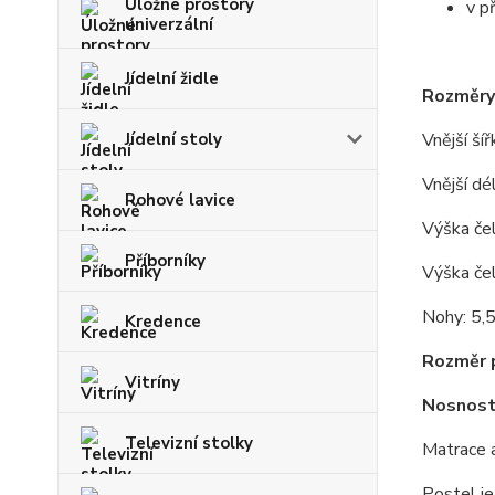
Úložné prostory
v p
univerzální
Jídelní židle
Rozměry
Jídelní stoly
Vnější ší
Vnější dé
Rohové lavice
Výška čel
Příborníky
Výška če
Nohy: 5,5
Kredence
Rozměr p
Vitríny
Nosnost
Televizní stolky
Matrace a
Postel j