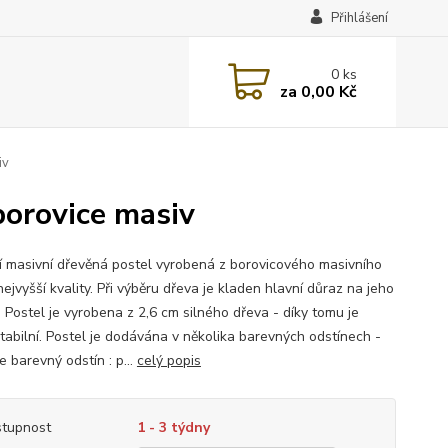
Přihlášení
0
ks
za
0,00 Kč
iv
orovice masiv
ní masivní dřevěná postel vyrobená z borovicového masivního
ejvyšší kvality. Při výběru dřeva je kladen hlavní důraz na jeho
. Postel je vyrobena z 2,6 cm silného dřeva - díky tomu je
stabilní. Postel je dodávána v několika barevných odstínech -
 barevný odstín : p...
celý popis
tupnost
1 - 3 týdny