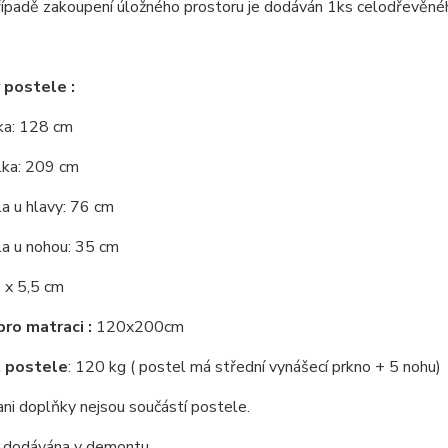
řípadě zakoupení úložného prostoru je dodáván 1ks celodřevěné
 postele :
řka: 128 cm
lka: 209 cm
a u hlavy: 76 cm
la u nohou: 35 cm
 x 5,5 cm
ro matraci :
120x200cm
 postele
: 120 kg ( postel má střední vynášecí prkno + 5 nohu)
ni doplňky nejsou součástí postele.
e dodávána v demontu.