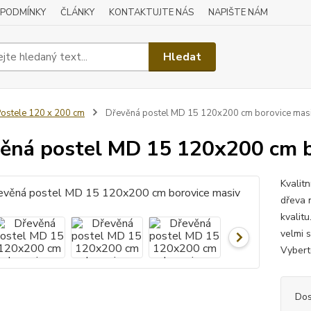
 PODMÍNKY
ČLÁNKY
KONTAKTUJTE NÁS
NAPIŠTE NÁM
Hledat
ostele 120 x 200 cm
Dřevěná postel MD 15 120x200 cm borovice mas
ěná postel MD 15 120x200 cm b
Kvalit
dřeva n
kvalitu
velmi 
Vyberte
Dos