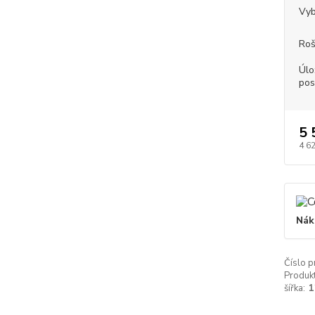
Vyb
Roš
Úlo
pos
5 
4 6
Nák
Číslo p
Produkt
šířka:
1