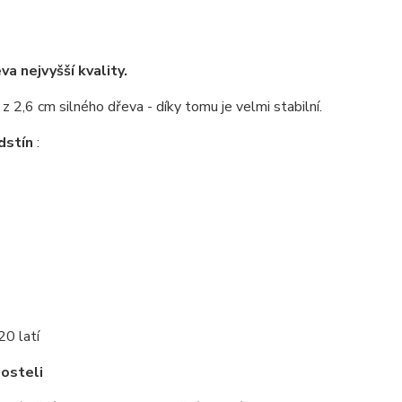
a nejvyšší kvality.
z 2,6 cm silného dřeva - díky tomu je velmi stabilní.
dstín
:
20 latí
posteli