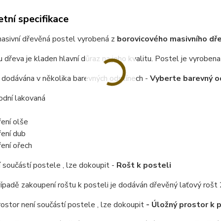
tní specifikace
masivní dřevěná postel vyrobená z
borovicového masivního dřev
u dřeva je kladen hlavní důraz na jeho kvalitu.
Postel je vyrobena 
 dodávána v několika barevných odstínech -
Vyberte barevný o
rodní lakovaná
ení olše
ení dub
ení ořech
 součástí postele , lze dokoupit -
Rošt k posteli
řípadě zakoupení roštu k posteli je dodáván dřevěný laťový rošt 
ostor není součástí postele , lze dokoupit
- Úložný prostor k 