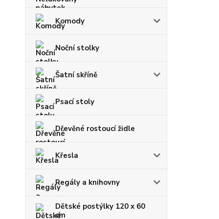
Komody
Noční stolky
Šatní skříně
Psací stoly
Dřevěné rostoucí židle
Křesla
Regály a knihovny
Dětské postýlky 120 x 60
cm