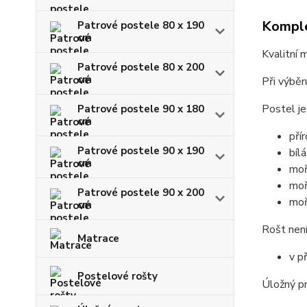
Komple
Patrové postele 80 x 190
cm
Kvalitní 
Patrové postele 80 x 200
cm
Při výběr
Postel je
Patrové postele 90 x 180
cm
pří
Patrové postele 90 x 190
bílá
cm
moř
moř
Patrové postele 90 x 200
moř
cm
Rošt není
Matrace
v p
Postelové rošty
Úložný pr