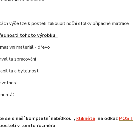
tách výše lze k posteli zakoupit noční stolky případně matrace.
řednosti tohoto výrobku :
í masivní materiál - dřevo
kvalita zpracování
tabilita a bytelnost
životnost
 montáž
e se s naší kompletní nabídkou ,
klikněte
na odkaz
POSTE
ostelí v tomto rozměru .