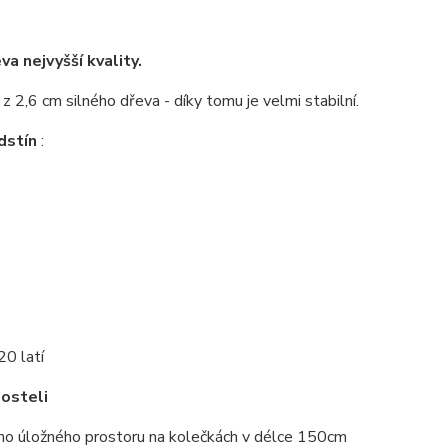
a nejvyšší kvality.
z 2,6 cm silného dřeva - díky tomu je velmi stabilní.
dstín
:
20 latí
posteli
ho úložného prostoru na kolečkách v délce 150cm