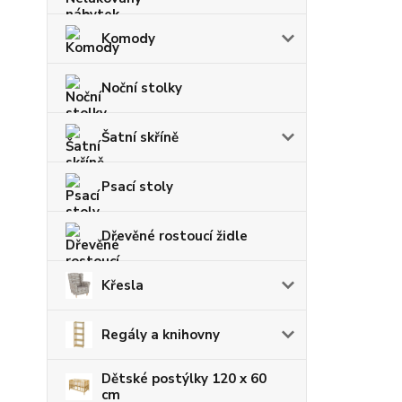
Komody
Noční stolky
Šatní skříně
Psací stoly
Dřevěné rostoucí židle
Křesla
Regály a knihovny
Dětské postýlky 120 x 60
cm