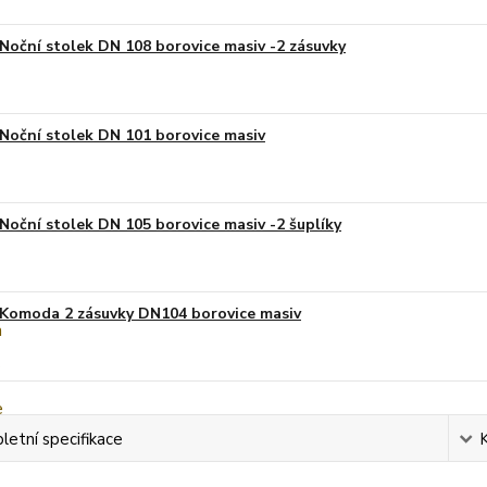
Noční stolek DN 108 borovice masiv -2 zásuvky
Noční stolek DN 101 borovice masiv
Noční stolek DN 105 borovice masiv -2 šuplíky
Komoda 2 zásuvky DN104 borovice masiv
etní specifikace