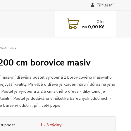
Přihlášení
0
ks
za
0,00 Kč
ice masiv
200 cm borovice masiv
ní masivní dřevěná postel vyrobená z borovicového masivního
ejvyšší kvality. Při výběru dřeva je kladen hlavní důraz na jeho
. Postel je vyrobena z 2,6 cm silného dřeva - díky tomu je
stabilní. Postel je dodávána v několika barevných odstínech -
 barevný odstín : př...
celý popis
tupnost
1 - 3 týdny