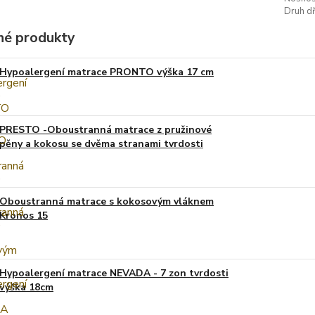
Druh dř
é produkty
Hypoalergení matrace PRONTO výška 17 cm
PRESTO -Oboustranná matrace z pružinové
pěny a kokosu se dvěma stranami tvrdosti
Oboustranná matrace s kokosovým vláknem
Kronos 15
Hypoalergení matrace NEVADA - 7 zon tvrdosti
výška 18cm