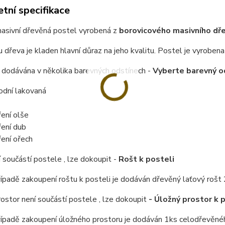
tní specifikace
masivní dřevěná postel vyrobená z
borovicového masivního dřev
u dřeva je kladen hlavní důraz na jeho kvalitu.
Postel je vyrobena 
 dodávána v několika barevných odstínech -
Vyberte barevný o
rodní lakovaná
ení olše
ení dub
ení ořech
 součástí postele , lze dokoupit -
Rošt k posteli
řípadě zakoupení roštu k posteli je dodáván dřevěný laťový rošt 
ostor není součástí postele , lze dokoupit
- Úložný prostor k 
řípadě zakoupení úložného prostoru je dodáván 1ks celodřevěné