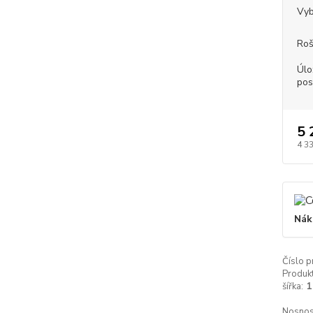
Vyb
Roš
Úlo
pos
5 
4 3
Nák
Číslo p
Produkt
šířka:
1
Nosnos