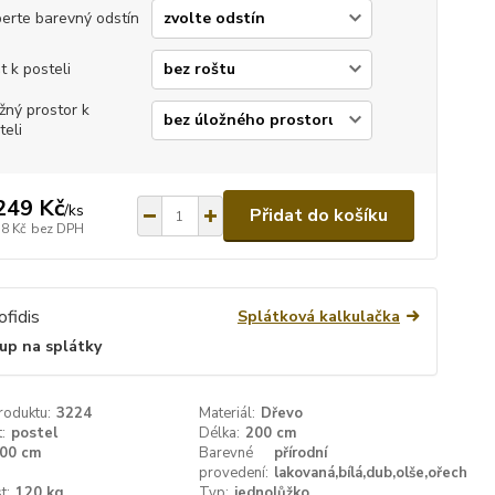
erte barevný odstín
t k posteli
žný prostor k
teli
249 Kč
/
ks
Přidat do košíku
38 Kč
bez DPH
Splátková kalkulačka
up na splátky
roduktu:
3224
Materiál:
Dřevo
:
postel
Délka:
200 cm
00 cm
Barevné
přírodní
provedení:
lakovaná,bílá,dub,olše,ořech
t:
120 kg
Typ:
jednolůžko