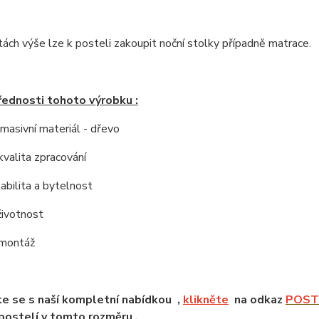
tách výše lze k posteli zakoupit noční stolky případně matrace.
řednosti tohoto výrobku :
í masivní materiál - dřevo
kvalita zpracování
tabilita a bytelnost
životnost
 montáž
e se s naší kompletní nabídkou ,
klikněte
na odkaz
POSTE
ostelí v tomto rozměru .