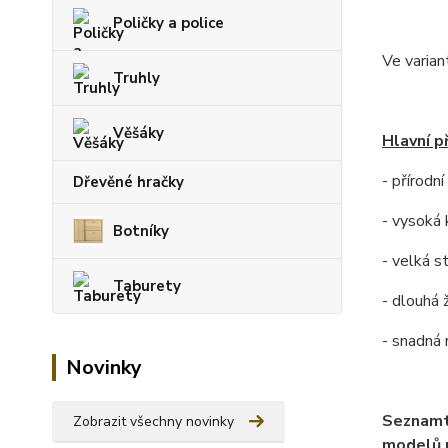
Poličky a police
Ve varian
Truhly
Věšáky
Hlavní p
- přírodn
Dřevěné hračky
- vysoká 
Botníky
- velká s
Taburety
- dlouhá 
- snadná
Novinky
Seznamt
Zobrazit všechny novinky
modelů p