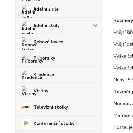
Jídelní židle
Rozměry
Jídelní stoly
Vnější ší
Rohové lavice
Vnější dé
Výška čel
Příborníky
Výška če
Kredence
Nohy : 5,
Vitríny
Rozměr p
Nosnost
Televizní stolky
Matrace a
Konferenční stolky
Postel j