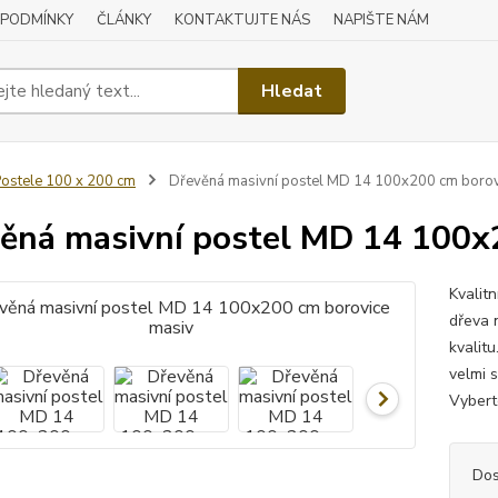
 PODMÍNKY
ČLÁNKY
KONTAKTUJTE NÁS
NAPIŠTE NÁM
Hledat
ostele 100 x 200 cm
Dřevěná masivní postel MD 14 100x200 cm borov
ěná masivní postel MD 14 100x
Kvalit
dřeva n
kvalitu
velmi 
Vyberte
Dos