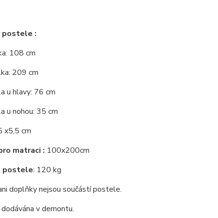
 postele :
řka: 108 cm
lka: 209 cm
a u hlavy: 76 cm
la u nohou: 35 cm
5 x5,5 cm
ro matraci :
100x200cm
 postele
: 120 kg
ni doplňky nejsou součástí postele.
e dodávána v demontu.