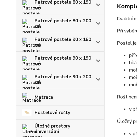
Patrové postele 80 x 190
Komple
cm
Kvalitní 
Patrové postele 80 x 200
cm
Při výběr
Patrové postele 90 x 180
Postel je
cm
pří
Patrové postele 90 x 190
bílá
cm
moř
Patrové postele 90 x 200
moř
cm
moř
Rošt není
Matrace
v p
Postelové rošty
Úložný pr
Úložné prostory
univerzální
v p