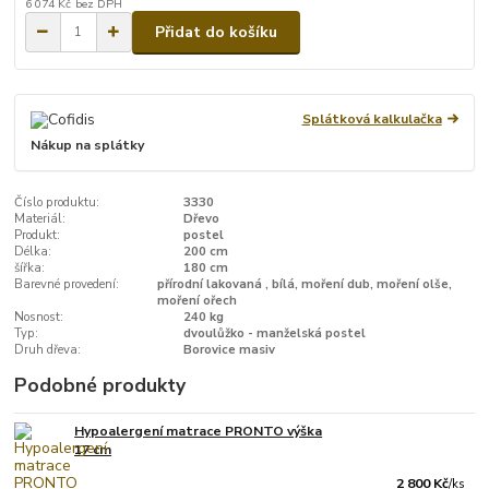
6 074 Kč
bez DPH
Přidat do košíku
Splátková kalkulačka
Nákup na splátky
Číslo produktu:
3330
Materiál:
Dřevo
Produkt:
postel
Délka:
200 cm
šířka:
180 cm
Barevné provedení:
přírodní lakovaná , bílá, moření dub, moření olše,
moření ořech
Nosnost:
240 kg
Typ:
dvoulůžko - manželská postel
Druh dřeva:
Borovice masiv
Podobné produkty
Hypoalergení matrace PRONTO výška
17 cm
2 800 Kč
/
ks