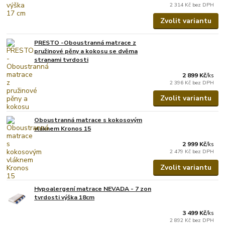
2 314 Kč
bez DPH
Zvolit variantu
PRESTO -Oboustranná matrace z
pružinové pěny a kokosu se dvěma
stranami tvrdosti
2 899 Kč
/
ks
2 396 Kč
bez DPH
Zvolit variantu
Oboustranná matrace s kokosovým
vláknem Kronos 15
2 999 Kč
/
ks
2 479 Kč
bez DPH
Zvolit variantu
Hypoalergení matrace NEVADA - 7 zon
tvrdosti výška 18cm
3 499 Kč
/
ks
2 892 Kč
bez DPH