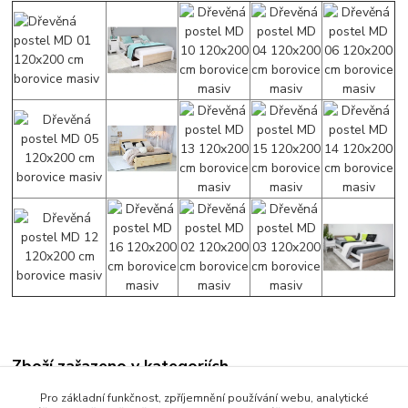
Zboží zařazeno v kategoriích
Manželské postele
Pro základní funkčnost, zpříjemnění používání webu, analytické