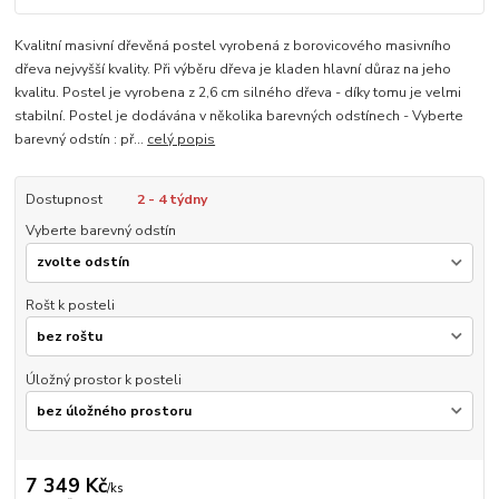
Kvalitní masivní dřevěná postel vyrobená z borovicového masivního
dřeva nejvyšší kvality. Při výběru dřeva je kladen hlavní důraz na jeho
kvalitu. Postel je vyrobena z 2,6 cm silného dřeva - díky tomu je velmi
stabilní. Postel je dodávána v několika barevných odstínech - Vyberte
barevný odstín : př...
celý popis
Dostupnost
2 - 4 týdny
Vyberte barevný odstín
Rošt k posteli
Úložný prostor k posteli
7 349 Kč
/
ks