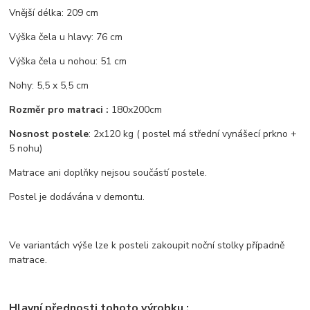
Vnější délka: 209 cm
Výška čela u hlavy: 76 cm
Výška čela u nohou: 51 cm
Nohy: 5,5 x 5,5 cm
Rozměr pro matraci :
180x200cm
Nosnost postele
: 2x120 kg ( postel má střední vynášecí prkno +
5 nohu)
Matrace ani doplňky nejsou součástí postele.
Postel je dodávána v demontu.
Ve variantách výše lze k posteli zakoupit noční stolky případně
matrace.
Hlavní přednosti tohoto výrobku :