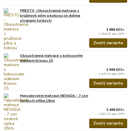
PRESTO -Oboustranná matrace z
pružinové pěny a kokosu se dvěma
stranami tvrdosti
2 899 Kč
/
ks
2 396 Kč
bez DPH
Zvolit variantu
Oboustranná matrace s kokosovým
vláknem Kronos 15
2 999 Kč
/
ks
2 479 Kč
bez DPH
Zvolit variantu
Hypoalergení matrace NEVADA - 7 zon
tvrdosti výška 18cm
3 499 Kč
/
ks
2 892 Kč
bez DPH
Zvolit variantu