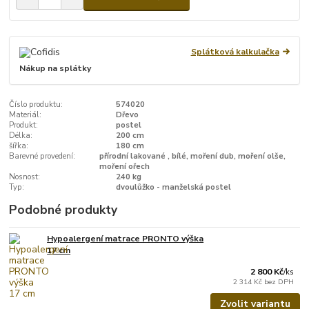
Splátková kalkulačka
Nákup na splátky
Číslo produktu:
574020
Materiál:
Dřevo
Produkt:
postel
Délka:
200 cm
šířka:
180 cm
Barevné provedení:
přírodní lakované , bílé, moření dub, moření olše,
moření ořech
Nosnost:
240 kg
Typ:
dvoulůžko - manželská postel
Podobné produkty
Hypoalergení matrace PRONTO výška
17 cm
2 800 Kč
/
ks
2 314 Kč
bez DPH
Zvolit variantu