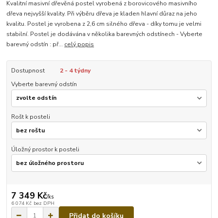
Kvalitní masivní dřevěná postel vyrobená z borovicového masivního
dřeva nejvyšší kvality. Při výběru dřeva je kladen hlavní důraz na jeho
kvalitu. Postel je vyrobena z 2,6 cm silného dřeva - díky tomu je velmi
stabilní. Postel je dodávána v několika barevných odstínech - Vyberte
barevný odstín : př...
celý popis
Dostupnost
2 - 4 týdny
Vyberte barevný odstín
Rošt k posteli
Úložný prostor k posteli
7 349 Kč
/
ks
6 074 Kč
bez DPH
Přidat do košíku