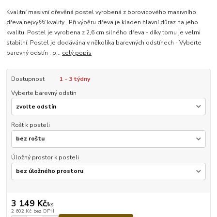
Kvalitní masivní dřevěná postel vyrobená z borovicového masivního
dřeva nejvyšší kvality . Při výběru dřeva je kladen hlavní důraz na jeho
kvalitu. Postel je vyrobena z 2,6 cm silného dřeva - díky tomu je velmi
stabilní. Postel je dodávána v několika barevných odstínech - Vyberte
barevný odstín : p...
celý popis
Dostupnost
1 - 3 týdny
Vyberte barevný odstín
Rošt k posteli
Úložný prostor k posteli
3 149 Kč
/
ks
2 602 Kč
bez DPH