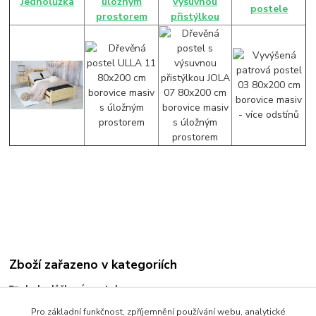
Jednolůžka
úložným
výsuvnou
postele
prostorem
přistýlkou
Zboží zařazeno v kategoriích
Jednolůžkové postele
Postele 90 x 200 cm
Pro základní funkčnost, zpříjemnění používání webu, analytické