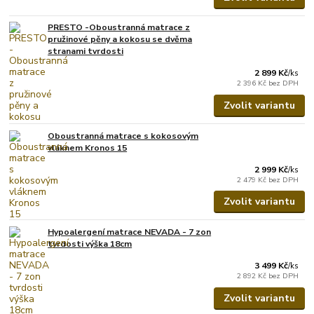
PRESTO -Oboustranná matrace z
pružinové pěny a kokosu se dvěma
stranami tvrdosti
2 899 Kč
/
ks
2 396 Kč
bez DPH
Zvolit variantu
Oboustranná matrace s kokosovým
vláknem Kronos 15
2 999 Kč
/
ks
2 479 Kč
bez DPH
Zvolit variantu
Hypoalergení matrace NEVADA - 7 zon
tvrdosti výška 18cm
3 499 Kč
/
ks
2 892 Kč
bez DPH
Zvolit variantu