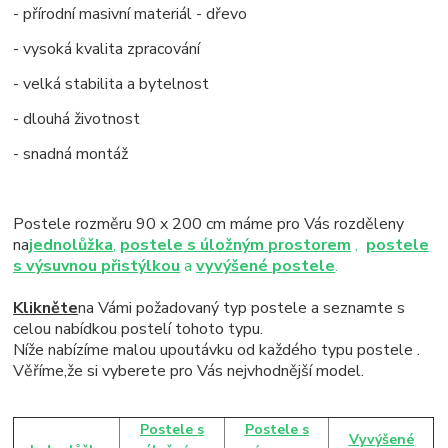
- přírodní masivní materiál - dřevo
- vysoká kvalita zpracování
- velká stabilita a bytelnost
- dlouhá životnost
- snadná montáž
Postele rozměru 90 x 200 cm máme pro Vás rozděleny
na
jednolůžka
,
postele s úložným prostorem
,
postele
s výsuvnou přistýlkou
a
vyvýšené postele
.
Klikněte
na Vámi požadovaný typ postele a seznamte s
celou nabídkou postelí tohoto typu.
Níže nabízíme malou upoutávku od každého typu postele .
Věříme,že si vyberete pro Vás nejvhodnější model.
Postele s
Postele s
Vyvýšené