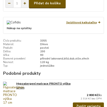
Přidat do košíku
Splátková kalkulačka
Nákup na splátky
Číslo produktu:
3355
Materiál:
Dřevo
Produkt:
postel
Délka:
200
šířka:
90
Barevné provedení:
přírodní lakovaná,bílá,dub,olše,ořech
Nosnost:
120 kg
Typ:
jednolůžko
Podobné produkty
Hypoalergení matrace PRONTO výška
17 cm
2 800 Kč
/
ks
2 314 Kč
bez DPH
Zvolit variantu