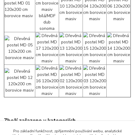
Zboží zařazeno v kategoriích
Jednolůžkové postele
Pro základní funkčnost, zpříjemnění používání webu, analytické