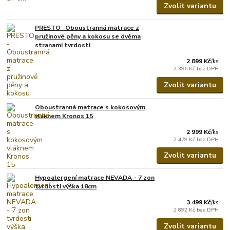
Zvolit variantu
PRESTO -Oboustranná matrace z
pružinové pěny a kokosu se dvěma
stranami tvrdosti
2 899 Kč
/
ks
2 396 Kč
bez DPH
Zvolit variantu
Oboustranná matrace s kokosovým
vláknem Kronos 15
2 999 Kč
/
ks
2 479 Kč
bez DPH
Zvolit variantu
Hypoalergení matrace NEVADA - 7 zon
tvrdosti výška 18cm
3 499 Kč
/
ks
2 892 Kč
bez DPH
Zvolit variantu