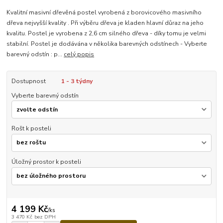
Kvalitní masivní dřevěná postel vyrobená z borovicového masivního
dřeva nejvyšší kvality . Při výběru dřeva je kladen hlavní důraz na jeho
kvalitu. Postel je vyrobena z 2,6 cm silného dřeva - díky tomu je velmi
stabilní. Postel je dodávána v několika barevných odstínech - Vyberte
barevný odstín : p...
celý popis
Dostupnost
1 - 3 týdny
Vyberte barevný odstín
Rošt k posteli
Úložný prostor k posteli
4 199 Kč
/
ks
3 470 Kč
bez DPH