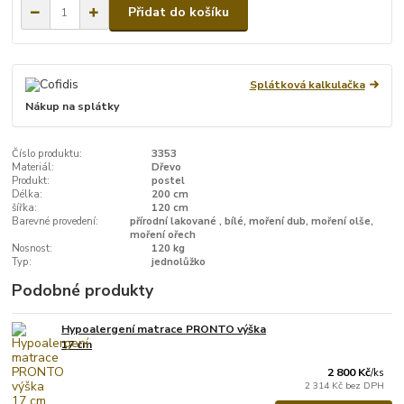
Přidat do košíku
Splátková kalkulačka
Nákup na splátky
Číslo produktu:
3353
Materiál:
Dřevo
Produkt:
postel
Délka:
200 cm
šířka:
120 cm
Barevné provedení:
přírodní lakované , bílé, moření dub, moření olše,
moření ořech
Nosnost:
120 kg
Typ:
jednolůžko
Podobné produkty
Hypoalergení matrace PRONTO výška
17 cm
2 800 Kč
/
ks
2 314 Kč
bez DPH