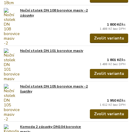
Noční stolek DN 108 borovice masiv -2
zásuvky
1 800 Kč
/
ks
1 488 Kč
bez DPH
Zvolit variantu
Noční stolek DN 101 borovice masiv
1 801 Kč
/
ks
1 488 Kč
bez DPH
Zvolit variantu
Noční stolek DN 105 borovice masiv -2
šuplíky
1 950 Kč
/
ks
1 612 Kč
bez DPH
Zvolit variantu
Komoda 2 zásuvky DN104 borovice
masiv