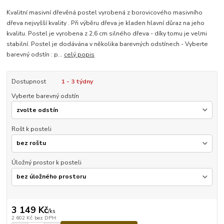
Kvalitní masivní dřevěná postel vyrobená z borovicového masivního
dřeva nejvyšší kvality . Při výběru dřeva je kladen hlavní důraz na jeho
kvalitu. Postel je vyrobena z 2,6 cm silného dřeva - díky tomu je velmi
stabilní. Postel je dodávána v několika barevných odstínech - Vyberte
barevný odstín : p...
celý popis
Dostupnost
1 - 3 týdny
Vyberte barevný odstín
Rošt k posteli
Úložný prostor k posteli
3 149 Kč
/
ks
2 602 Kč
bez DPH