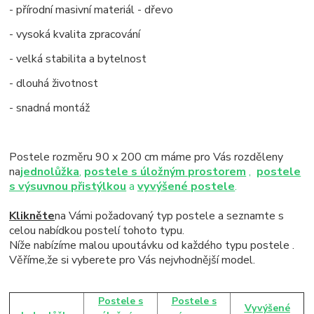
- přírodní masivní materiál - dřevo
- vysoká kvalita zpracování
- velká stabilita a bytelnost
- dlouhá životnost
- snadná montáž
Postele rozměru 90 x 200 cm máme pro Vás rozděleny
na
jednolůžka
,
postele s úložným prostorem
,
postele
s výsuvnou přistýlkou
a
vyvýšené postele
.
Klikněte
na Vámi požadovaný typ postele a seznamte s
celou nabídkou postelí tohoto typu.
Níže nabízíme malou upoutávku od každého typu postele .
Věříme,že si vyberete pro Vás nejvhodnější model.
Postele s
Postele s
Vyvýšené