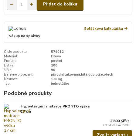
Přidat do košíku
Splátková kalkulačka
Nákup na splátky
Číslo produktu:
574012
Materiál:
Dřevo
Produkt:
postel
Délka:
200
šířka:
90
Barevné provedení:
přírodní lakovaná,bílá,dub,olše,ořech
Nosnost:
120 kg
Typ:
jednolůžko
Podobné produkty
Hypoalergení matrace PRONTO výška
17 cm
2 800 Kč
/
ks
2 314 Kč
bez DPH
Zvolit variantu