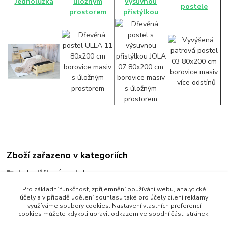
Jednolůžka
úložným
výsuvnou
postele
prostorem
přistýlkou
Zboží zařazeno v kategoriích
Jednolůžkové postele
Postele 90 x 200 cm
Pro základní funkčnost, zpříjemnění používání webu, analytické
účely a v případě udělení souhlasu také pro účely cílení reklamy
Postel 90x200 cm
využíváme soubory cookies. Nastavení vlastních preferencí
cookies můžete kdykoli upravit odkazem ve spodní části stránek.
Jednolůžko