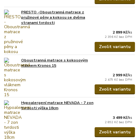
PRESTO -Oboustranná matrace z
pružinové pěny a kokosu se dvěma
stranami tvrdosti
2 899 Kč
/
ks
2 396 Kč
bez DPH
Zvolit variantu
Oboustranná matrace s kokosovým
vláknem Kronos 15
2 999 Kč
/
ks
2 479 Kč
bez DPH
Zvolit variantu
Hypoalergení matrace NEVADA - 7 zon
tvrdosti výška 18cm
3 499 Kč
/
ks
2 892 Kč
bez DPH
Zvolit variantu