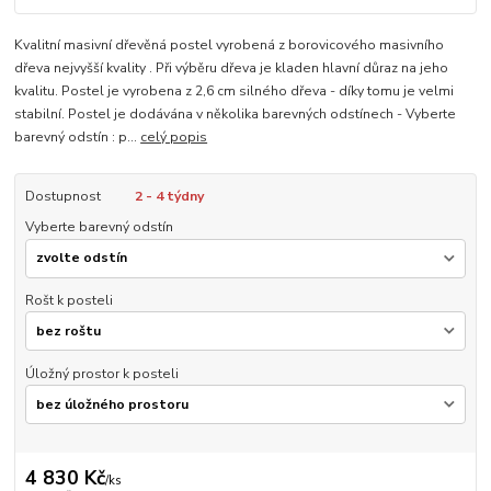
Kvalitní masivní dřevěná postel vyrobená z borovicového masivního
dřeva nejvyšší kvality . Při výběru dřeva je kladen hlavní důraz na jeho
kvalitu. Postel je vyrobena z 2,6 cm silného dřeva - díky tomu je velmi
stabilní. Postel je dodávána v několika barevných odstínech - Vyberte
barevný odstín : p...
celý popis
Dostupnost
2 - 4 týdny
Vyberte barevný odstín
Rošt k posteli
Úložný prostor k posteli
4 830 Kč
/
ks