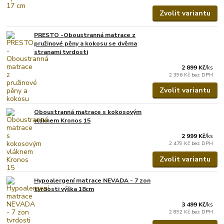
Zvolit variantu
PRESTO -Oboustranná matrace z
pružinové pěny a kokosu se dvěma
stranami tvrdosti
2 899 Kč
/
ks
2 396 Kč
bez DPH
Zvolit variantu
Oboustranná matrace s kokosovým
vláknem Kronos 15
2 999 Kč
/
ks
2 479 Kč
bez DPH
Zvolit variantu
Hypoalergení matrace NEVADA - 7 zon
tvrdosti výška 18cm
3 499 Kč
/
ks
2 892 Kč
bez DPH