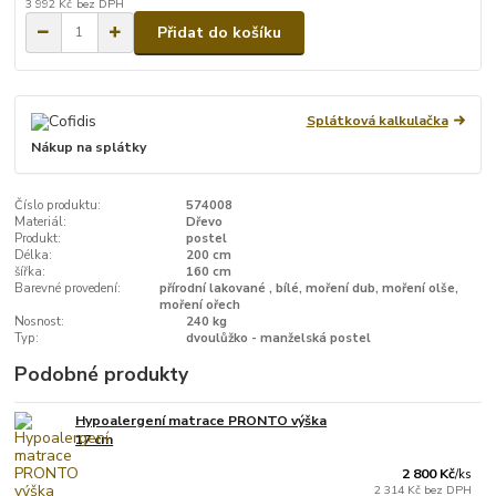
3 992 Kč
bez DPH
Přidat do košíku
Splátková kalkulačka
Nákup na splátky
Číslo produktu:
574008
Materiál:
Dřevo
Produkt:
postel
Délka:
200 cm
šířka:
160 cm
Barevné provedení:
přírodní lakované , bílé, moření dub, moření olše,
moření ořech
Nosnost:
240 kg
Typ:
dvoulůžko - manželská postel
Podobné produkty
Hypoalergení matrace PRONTO výška
17 cm
2 800 Kč
/
ks
2 314 Kč
bez DPH