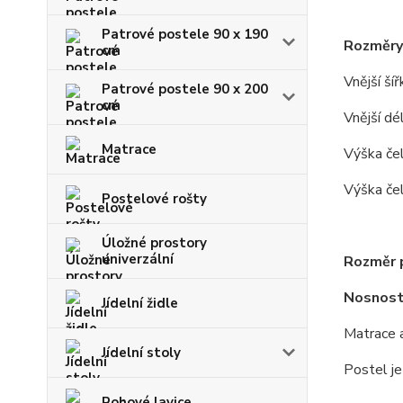
Patrové postele 90 x 190
Rozměry
cm
Vnější ší
Patrové postele 90 x 200
cm
Vnější dé
Matrace
Výška čel
Výška če
Postelové rošty
Úložné prostory
univerzální
Rozměr p
Nosnost
Jídelní židle
Matrace a
Jídelní stoly
Postel j
Rohové lavice