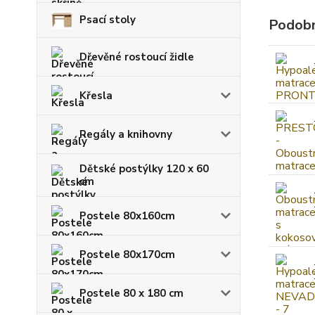
Psací stoly
Podobn
Dřevěné rostoucí židle
Křesla
Regály a knihovny
Dětské postýlky 120 x 60
cm
Postele 80x160cm
Postele 80x170cm
Postele 80 x 180 cm