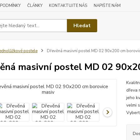
 PODMÍNKY
ČLÁNKY
KONTAKTUJTE NÁS
NAPIŠTE NÁM
Hledat
ednolůžkové postele
Dřevěná masivní postel MD 02 90x200 cm borovi
ěná masivní postel MD 02 90x2
Kvalit
dřeva n
jeho kv
velmi 
Vyberte
Dos