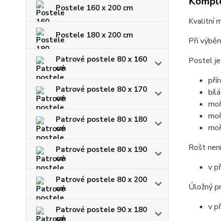
Komple
Postele 160 x 200 cm
Kvalitní 
Postele 180 x 200 cm
Při výběr
Patrové postele 80 x 160
Postel je
cm
pří
Patrové postele 80 x 170
bílá
cm
moř
moř
Patrové postele 80 x 180
moř
cm
Rošt není
Patrové postele 80 x 190
cm
v p
Patrové postele 80 x 200
Úložný pr
cm
v p
Patrové postele 90 x 180
cm