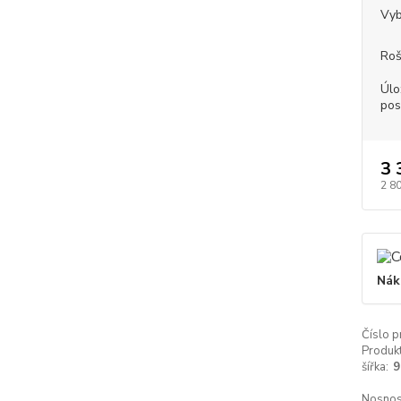
Vyb
Roš
Úlo
pos
3 
2 8
Nák
Číslo p
Produkt
šířka:
9
Nosnos