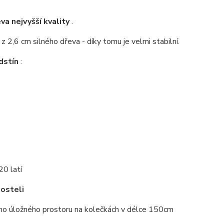
a nejvyšší kvality
.
z 2,6 cm silného dřeva - díky tomu je velmi stabilní.
dstín
:
20 latí
posteli
ho úložného prostoru na kolečkách v délce 150cm