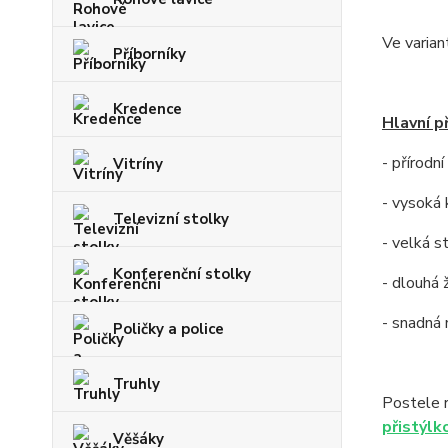
Ve varian
Příborníky
Kredence
Hlavní p
- přírodn
Vitríny
- vysoká 
Televizní stolky
- velká s
Konferenční stolky
- dlouhá 
- snadná
Poličky a police
Truhly
Postele 
přistýlk
Věšáky