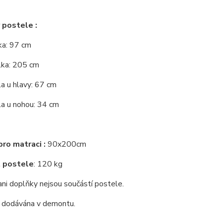
 postele :
řka: 97 cm
lka: 205 cm
a u hlavy: 67 cm
la u nohou: 34 cm
ro matraci :
90x200cm
 postele
: 120 kg
ni doplňky nejsou součástí postele.
e dodávána v demontu.