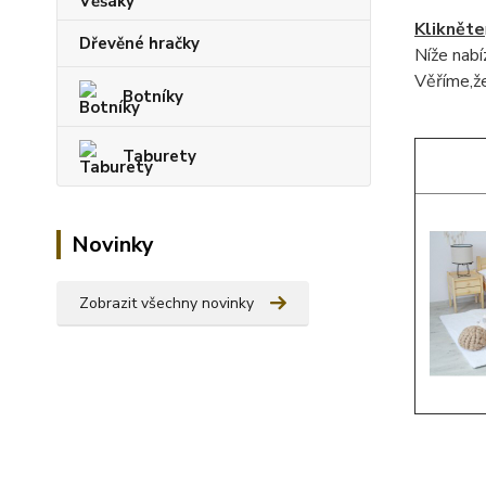
Klikněte
Dřevěné hračky
Níže nab
Věříme,že
Botníky
Taburety
Novinky
Zobrazit všechny novinky