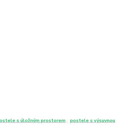
ostele s úložným prostorem
,
postele s výsuvnou