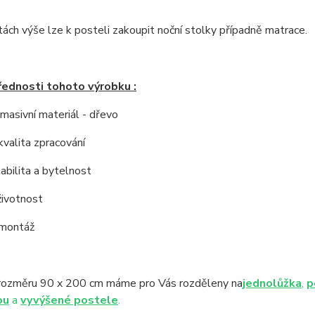
tách výše lze k posteli zakoupit noční stolky případně matrace.
řednosti tohoto výrobku :
í masivní materiál - dřevo
kvalita zpracování
tabilita a bytelnost
životnost
 montáž
rozměru 90 x 200 cm máme pro Vás rozděleny na
jednolůžka
,
p
ou
a
vyvýšené postele
.