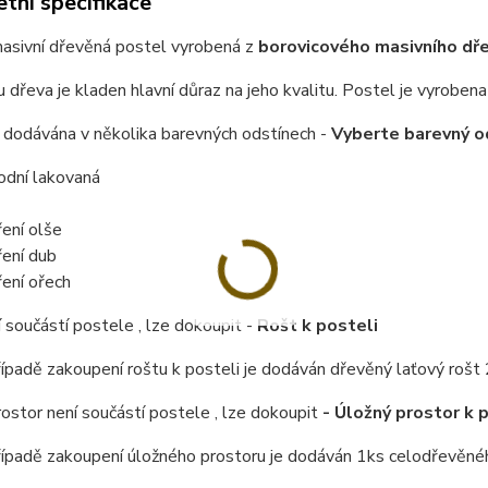
tní specifikace
masivní dřevěná postel vyrobená z
borovicového masivního dřev
u dřeva je kladen hlavní důraz na jeho kvalitu.
Postel je vyrobena 
 dodávána v několika barevných odstínech -
Vyberte barevný o
rodní lakovaná
ení olše
ení dub
ení ořech
 součástí postele , lze dokoupit -
Rošt k posteli
řípadě zakoupení roštu k posteli je dodáván dřevěný laťový rošt 
ostor není součástí postele , lze dokoupit
- Úložný prostor k 
řípadě zakoupení úložného prostoru je dodáván 1ks celodřevěné