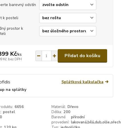
erte barevný odstín
t k posteli
žný prostor k
teli
399 Kč
/
ks
Přidat do košíku
09 Kč
bez DPH
Splátková kalkulačka
up na splátky
roduktu:
6656
Materiál:
Dřevo
:
postel
Délka:
200
0
Barevné
přírodní
provedení:
lakovaná,bílá,dub,olše,ořech
t:
120 kg
Typ:
jednolůžko