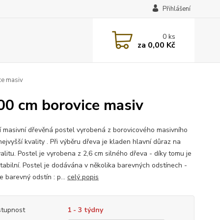
Přihlášení
0
ks
za
0,00 Kč
ce masiv
00 cm borovice masiv
ní masivní dřevěná postel vyrobená z borovicového masivního
ejvyšší kvality . Při výběru dřeva je kladen hlavní důraz na
alitu. Postel je vyrobena z 2,6 cm silného dřeva - díky tomu je
stabilní. Postel je dodávána v několika barevných odstínech -
 barevný odstín : p...
celý popis
tupnost
1 - 3 týdny