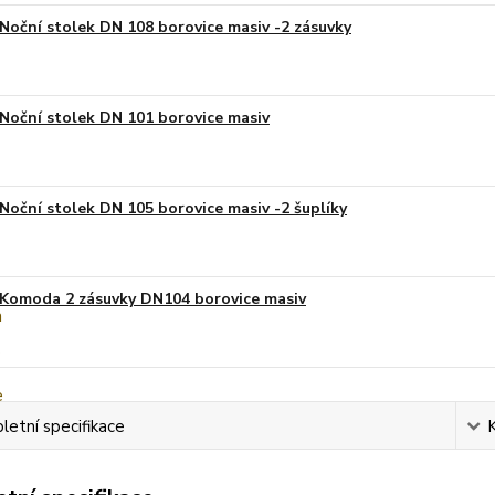
Noční stolek DN 108 borovice masiv -2 zásuvky
Noční stolek DN 101 borovice masiv
Noční stolek DN 105 borovice masiv -2 šuplíky
Komoda 2 zásuvky DN104 borovice masiv
etní specifikace