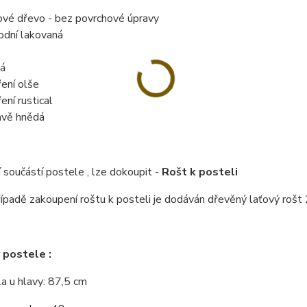
ové dřevo - bez povrchové úpravy
rodní lakovaná
á
ení olše
ení rustical
vě hnědá
 součástí postele , lze dokoupit -
Rošt k posteli
řípadě zakoupení roštu k posteli je dodáván dřevěný laťový rošt 
 postele :
a u hlavy: 87,5 cm