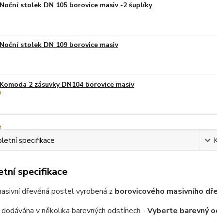
Noční stolek DN 105 borovice masiv -2 šuplíky
Noční stolek DN 109 borovice masiv
Komoda 2 zásuvky DN104 borovice masiv
etní specifikace
tní specifikace
masivní dřevěná postel vyrobená z
borovicového masivního dřev
 dodávána v několika barevných odstínech -
Vyberte barevný o