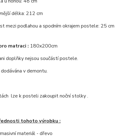
la u nohou: 48 cm
nější délka: 212 cm
st mezi podlahou a spodním okrajem postele: 25 cm
ro matraci :
180x200cm
ni doplňky nejsou součástí postele.
e dodávána v demontu.
tách lze k posteli zakoupit noční stolky .
řednosti tohoto výrobku :
í masivní materiál - dřevo