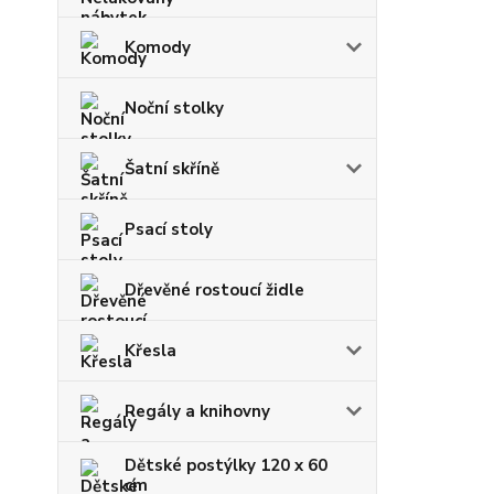
Komody
Noční stolky
Šatní skříně
Psací stoly
Dřevěné rostoucí židle
Křesla
Regály a knihovny
Dětské postýlky 120 x 60
cm