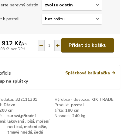
erte barevný odstín
t k posteli
 912 Kč
/
ks
Přidat do košíku
498 Kč
bez DPH
Splátková kalkulačka
up na splátky
roduktu:
322111301
Výrobce - dovozce:
KIK TRADE
l:
Dřevo
Produkt:
postel
200 cm
šířka:
180 cm
é
surová,přírodní
Nosnost:
240 kg
ení:
lakovaná , bílá, moření
rustical, moření olše,
tmavě hnědá, šedá