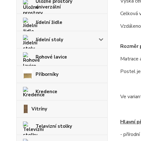
Výška če
Úložné prostory
univerzální
Celková v
Jídelní židle
Vzdáleno
Jídelní stoly
Rozměr p
Rohové lavice
Matrace a
Postel j
Příborníky
Kredence
Ve varian
Vitríny
Hlavní p
Televizní stolky
- přírodn