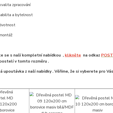
kvalita zpracování
tabilita a bytelnost
životnost
 montáž
e se s naší kompletní nabídkou ,
klikněte
na odkaz
POSTE
ostelí v tomto rozměru .
á upoutávka z naší nabídky . Věříme, že si vyberete pro Vá