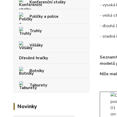
Konferenční stolky
- vysoká 
- velká s
Poličky a police
- dlouhá 
Truhly
- snadná
Věšáky
Seznamt
Dřevěné hračky
modelů p
Botníky
Níže mal
Taburety
Novinky