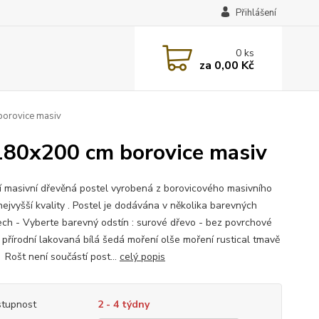
Přihlášení
0
ks
za
0,00 Kč
orovice masiv
180x200 cm borovice masiv
ní masivní dřevěná postel vyrobená z borovicového masivního
nejvyšší kvality . Postel je dodávána v několika barevných
ech - Vyberte barevný odstín : surové dřevo - bez povrchové
 přírodní lakovaná bílá šedá moření olše moření rustical tmavě
Rošt není součástí post...
celý popis
tupnost
2 - 4 týdny