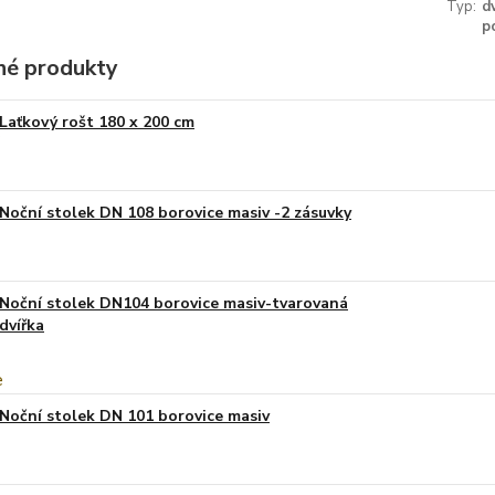
Typ:
d
p
é produkty
Laťkový rošt 180 x 200 cm
Noční stolek DN 108 borovice masiv -2 zásuvky
Noční stolek DN104 borovice masiv-tvarovaná
dvířka
Noční stolek DN 101 borovice masiv