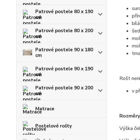
sur
Patrové postele 80 x 190
pří
cm
bílá
Patrové postele 80 x 200
šed
cm
moř
moř
Patrové postele 90 x 180
tma
cm
Patrové postele 90 x 190
cm
Rošt není
Patrové postele 90 x 200
v p
cm
Matrace
Rozměry
Postelové rošty
Výška čel