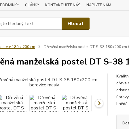
 PODMÍNKY
ČLÁNKY
KONTAKTUJTE NÁS
NAPIŠTE NÁM
Hledat
ostele 180 x 200 cm
Dřevěná manželská postel DT S-38 180x200 cm b
ěná manželská postel DT S-38 
Kvalit
dřeva 
odstín
úpravy
hnědá 
Dos