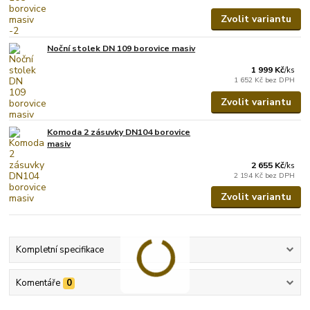
Zvolit variantu
Noční stolek DN 109 borovice masiv
1 999 Kč
/
ks
1 652 Kč
bez DPH
Zvolit variantu
Komoda 2 zásuvky DN104 borovice
masiv
2 655 Kč
/
ks
2 194 Kč
bez DPH
Zvolit variantu
Kompletní specifikace
Komentáře
0