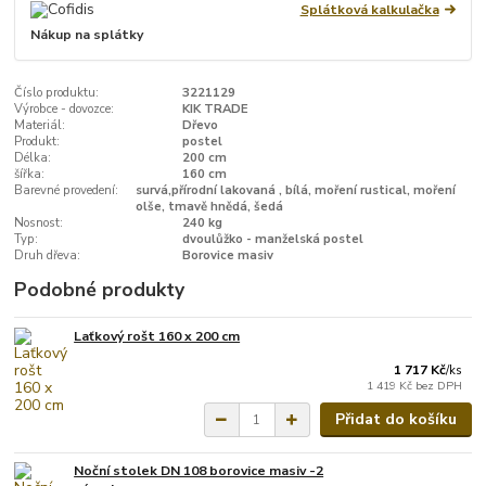
Splátková kalkulačka
Nákup na splátky
Číslo produktu:
3221129
Výrobce - dovozce:
KIK TRADE
Materiál:
Dřevo
Produkt:
postel
Délka:
200 cm
šířka:
160 cm
Barevné provedení:
survá,přírodní lakovaná , bílá, moření rustical, moření
olše, tmavě hnědá, šedá
Nosnost:
240 kg
Typ:
dvoulůžko - manželská postel
Druh dřeva:
Borovice masiv
Podobné produkty
Laťkový rošt 160 x 200 cm
1 717 Kč
/
ks
1 419 Kč
bez DPH
Přidat do košíku
Noční stolek DN 108 borovice masiv -2