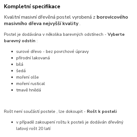
Kompletní specifikace
Kvalitní masivní dřevěná postel vyrobená z
borovicového
masivního dřeva nejvyšší kvality
.
Postel je dodávána v několika barevných odstínech -
Vyberte
barevný odstín
:
surové dřevo - bez povrchové úpravy
přírodní lakovaná
bílá
šedá
moření olše
moření rustical
tmavě hnědá
Rošt není součástí postele , lze dokoupit -
Rošt k posteli
v případě zakoupení roštu k posteli je dodáván dřevěný
laťový rošt 20 latí