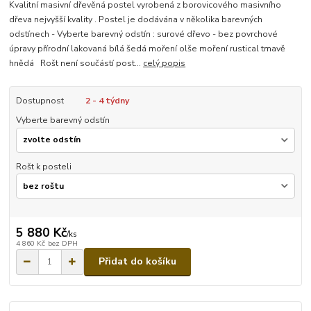
Kvalitní masivní dřevěná postel vyrobená z borovicového masivního
dřeva nejvyšší kvality . Postel je dodávána v několika barevných
odstínech - Vyberte barevný odstín : surové dřevo - bez povrchové
úpravy přírodní lakovaná bílá šedá moření olše moření rustical tmavě
hnědá Rošt není součástí post...
celý popis
Dostupnost
2 - 4 týdny
Vyberte barevný odstín
Rošt k posteli
5 880 Kč
/
ks
4 860 Kč
bez DPH
Přidat do košíku