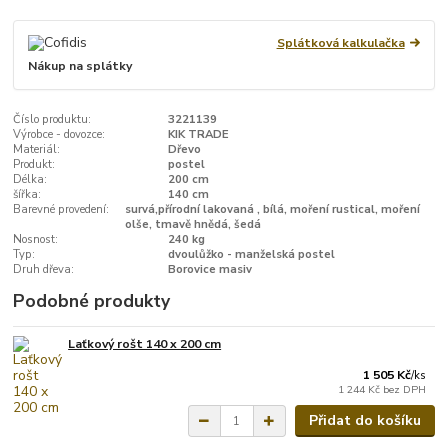
Splátková kalkulačka
Nákup na splátky
Číslo produktu:
3221139
Výrobce - dovozce:
KIK TRADE
Materiál:
Dřevo
Produkt:
postel
Délka:
200 cm
šířka:
140 cm
Barevné provedení:
survá,přírodní lakovaná , bílá, moření rustical, moření
olše, tmavě hnědá, šedá
Nosnost:
240 kg
Typ:
dvoulůžko - manželská postel
Druh dřeva:
Borovice masiv
Podobné produkty
Laťkový rošt 140 x 200 cm
1 505 Kč
/
ks
1 244 Kč
bez DPH
Přidat do košíku