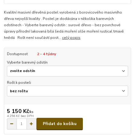
Kvalitní masivní dřevěná postel vyrobená z borovicového masivního
dřeva nejvyšší kvality . Postel je dodávána v několika barevných
odstínech - Vyberte barevný odstín : surové dřevo - bez povrchové
úpravy přírodní lakovaná bílá šedá moření olše moření rustical tmavě
hnědá Rošt není součástí post...
celý popis
Dostupnost
2 - 4 týdny
Vyberte barevný odstín
Rošt k posteli
5 150 Kč
/
ks
4 256 Kč
bez DPH
Přidat do košíku