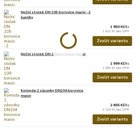
Noční stolek DN 105 borovice masiv -2
šuplíky
1 950 Kč
/
ks
1 612 Kč
bez DPH
Zvolit variantu
Noční stolek DN 109 borovice masiv
1 999 Kč
/
ks
1 652 Kč
bez DPH
Zvolit variantu
Komoda 2 zásuvky DN104 borovice
masiv
2 655 Kč
/
ks
2 194 Kč
bez DPH
Zvolit variantu