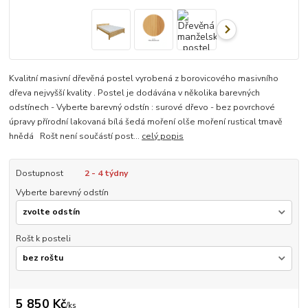
Kvalitní masivní dřevěná postel vyrobená z borovicového masivního
dřeva nejvyšší kvality . Postel je dodávána v několika barevných
odstínech - Vyberte barevný odstín : surové dřevo - bez povrchové
úpravy přírodní lakovaná bílá šedá moření olše moření rustical tmavě
hnědá Rošt není součástí post...
celý popis
Dostupnost
2 - 4 týdny
Vyberte barevný odstín
Rošt k posteli
5 850 Kč
/
ks