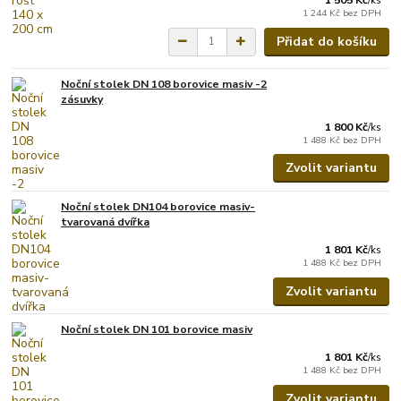
/
ks
1 244 Kč
bez DPH
Přidat do košíku
Noční stolek DN 108 borovice masiv -2
zásuvky
1 800 Kč
/
ks
1 488 Kč
bez DPH
Zvolit variantu
Noční stolek DN104 borovice masiv-
tvarovaná dvířka
1 801 Kč
/
ks
1 488 Kč
bez DPH
Zvolit variantu
Noční stolek DN 101 borovice masiv
1 801 Kč
/
ks
1 488 Kč
bez DPH
Zvolit variantu