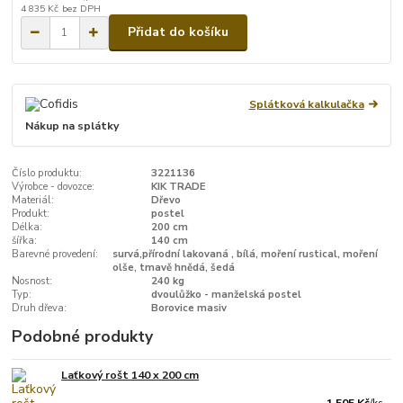
4 835 Kč
bez DPH
Přidat do košíku
Splátková kalkulačka
Nákup na splátky
Číslo produktu:
3221136
Výrobce - dovozce:
KIK TRADE
Materiál:
Dřevo
Produkt:
postel
Délka:
200 cm
šířka:
140 cm
Barevné provedení:
survá,přírodní lakovaná , bílá, moření rustical, moření
olše, tmavě hnědá, šedá
Nosnost:
240 kg
Typ:
dvoulůžko - manželská postel
Druh dřeva:
Borovice masiv
Podobné produkty
Laťkový rošt 140 x 200 cm
1 505 Kč