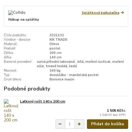
Splátková kalkulačka
Nákup na splátky
Číslo produktu:
3221132
Výrobce - dovozce:
KIK TRADE
Materiál:
Dřevo
Produkt:
postel
Délka:
200 cm
šířka:
140 cm
Barevné provedení:
survá,přírodní lakovaná , bílá, moření rustical, moření
olše, tmavě hnědá, šedá
Nosnost:
240 kg
Typ:
dvoulůžko - manželská postel
Druh dřeva:
Borovice masiv
Podobné produkty
Laťkový rošt 140 x 200 cm
1 505 Kč
/
ks
1 244 Kč
bez DPH
Přidat do košíku