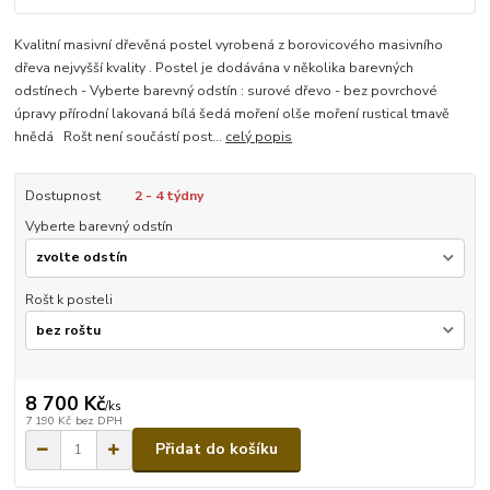
Kvalitní masivní dřevěná postel vyrobená z borovicového masivního
dřeva nejvyšší kvality . Postel je dodávána v několika barevných
odstínech - Vyberte barevný odstín : surové dřevo - bez povrchové
úpravy přírodní lakovaná bílá šedá moření olše moření rustical tmavě
hnědá Rošt není součástí post...
celý popis
Dostupnost
2 - 4 týdny
Vyberte barevný odstín
Rošt k posteli
8 700 Kč
/
ks
7 190 Kč
bez DPH
Přidat do košíku