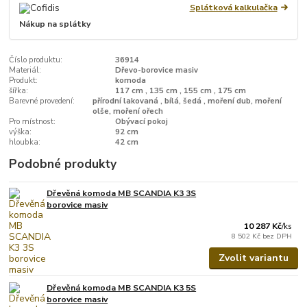
Splátková kalkulačka
Nákup na splátky
Číslo produktu:
36914
Materiál:
Dřevo-borovice masiv
Produkt:
komoda
šířka:
117 cm , 135 cm , 155 cm , 175 cm
Barevné provedení:
přírodní lakovaná , bílá, šedá , moření dub, moření
olše, moření ořech
Pro místnost:
Obývací pokoj
výška:
92 cm
hloubka:
42 cm
Podobné produkty
Dřevěná komoda MB SCANDIA K3 3S
borovice masiv
10 287 Kč
/
ks
8 502 Kč
bez DPH
Zvolit variantu
Dřevěná komoda MB SCANDIA K3 5S
borovice masiv