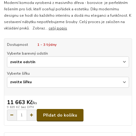
Moderní komoda vyrobená z masivního dřeva - borovice je perfektním
řešením pro lidi, kteří oceňují pořádek a estetiku. Díky modernímu
designu se hodí do každého interiéru a dodá mu eleganci a funkčnost. K
sestavení nábytku nepotřebujeme šrouby .Celý proces je založen na
vkládání prvků. Zobraz...
celý popis
Dostupnost
1 - 3 týdny
Vyberte barevný odstín
Vyberte šířku
11 663 Kč
/
ks
9 639 Kč
bez DPH
Přidat do košíku