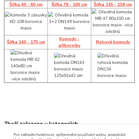
Šířka 40 - 60 cm
Šířka 79 - 100 cm
Šířka 115 - 138 cm
Komody -
Šířka 140 - 175 cm
Rohové komody
příborníky
Zboží zařazeno v kategoriích
Komody
Pro základní funkčnost, zpříjemnění používání webu, analytické