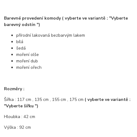
Barevné provedení komody ( vyberte ve variantě : "Vyberte
barevný odstín ")
přírodní lakovaná bezbarvým lakem
bílá
šedá
moření olše
moření dub
moření ořech
Rozměry :
Šířka : 117 cm , 135 cm , 155 cm , 175 cm
( vyberte ve variantě :
"Vyberte šířku ")
Hloubka : 42 cm
Výška : 92 cm