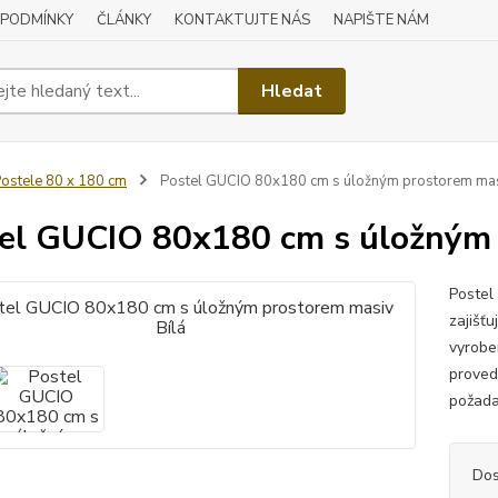
 PODMÍNKY
ČLÁNKY
KONTAKTUJTE NÁS
NAPIŠTE NÁM
Hledat
ostele 80 x 180 cm
Postel GUCIO 80x180 cm s úložným prostorem mas
el GUCIO 80x180 cm s úložným 
Postel 
zajišťu
vyrobe
proved
požada
Dos