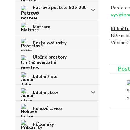
Patrové postele 90 x 200
Postele 
cm
vyvýšen
Matrace
Klikněte
Níže nab
Věříme,že
Postelové rošty
Úložné prostory
univerzální
Post
Jídelní židle
Jídelní stoly
Rohové lavice
Příborníky