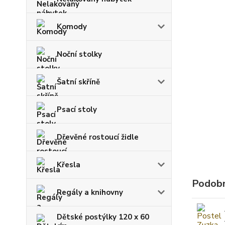
Komody
Noční stolky
Šatní skříně
Psací stoly
Dřevěné rostoucí židle
Křesla
Podobn
Regály a knihovny
Dětské postýlky 120 x 60