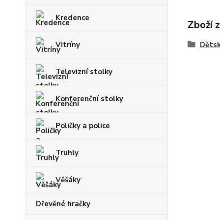
Kredence
Zboží 
Vitríny
Dětsk
Televizní stolky
Konferenční stolky
Poličky a police
Truhly
Věšáky
Dřevěné hračky