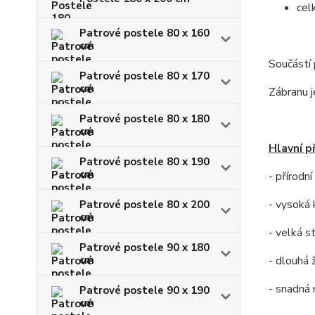
cel
Patrové postele 80 x 160
cm
Součástí 
Patrové postele 80 x 170
cm
Zábranu j
Patrové postele 80 x 180
cm
Hlavní p
Patrové postele 80 x 190
cm
- přírodn
- vysoká 
Patrové postele 80 x 200
cm
- velká s
Patrové postele 90 x 180
cm
- dlouhá 
- snadná
Patrové postele 90 x 190
cm