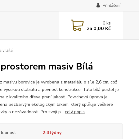
Přihlášení
0
ks
za
0,00 Kč
iv Bílá
prostorem masiv Bílá
z masivu borovice je vyrobena z materiálu o síle 2,6 cm, což
je vysokou stabilitu a pevnost konstrukce. Tato bílá postel je
na z kvalitního dřeva první jakosti. Povrchová úprava je
ena bezbarvým ekologickým lakem, který splňuje veškeré
vky o nezávadnosti. Pro svoji p...
celý popis
tupnost
2-3týdny