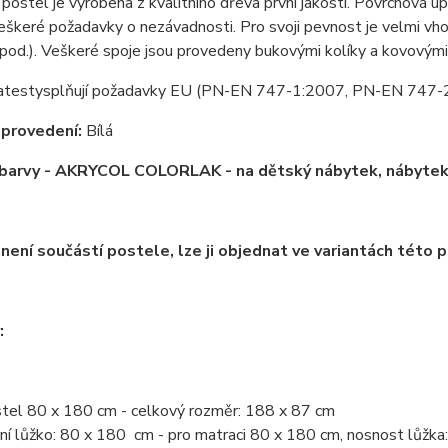
 postel je vyrobena z kvalitního dřeva první jakosti. Povrchová
eškeré požadavky o nezávadnosti. Pro svoji pevnost je velmi vh
pod.). Veškeré spoje jsou provedeny bukovými kolíky a kovovým
atestysplňují poža
davky EU (PN-EN 747-1:2007, PN-EN 747-2
 provedení:
Bílá
barvy - AKRYCOL COLORLAK - na dětský nábytek, nábytek v
není součástí postele, lze ji objednat ve variantách této 
:
tel 80 x 180 cm - celkový rozměr: 188 x 87 cm
ní lůžko: 80 x 180 cm - pro matraci 80 x 180 cm, nosnost lůžka