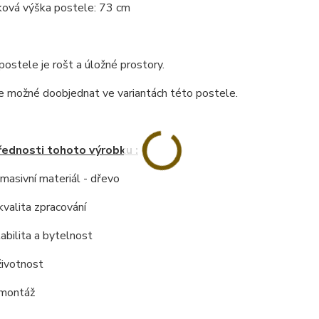
ková výška postele: 73 cm
postele je rošt a úložné prostory.
e možné doobjednat ve variantách této postele.
řednosti tohoto výrobku :
í masivní materiál - dřevo
kvalita zpracování
tabilita a bytelnost
životnost
 montáž