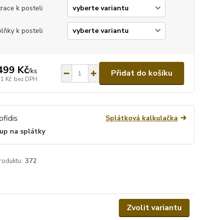
race k posteli
lňky k posteli
499 Kč
/
ks
Přidat do košíku
71 Kč
bez DPH
Splátková kalkulačka
up na splátky
roduktu:
372
Zvolit variantu