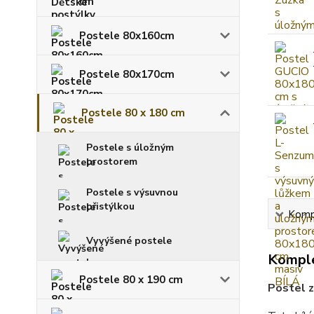
cm
Postele 80x160cm
Postele 80x170cm
Postele 80 x 180 cm
Postele s úložným
prostorem
Postele s výsuvnou
přistýlkou
Kompl
Vyvýšené postele
Komple
Postele 80 x 190 cm
Postel z