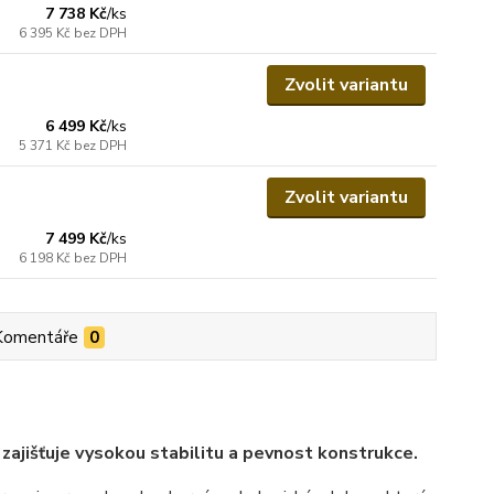
7 738 Kč
/
ks
6 395 Kč
bez DPH
Zvolit variantu
6 499 Kč
/
ks
5 371 Kč
bez DPH
Zvolit variantu
7 499 Kč
/
ks
6 198 Kč
bez DPH
Komentáře
0
 zajišťuje vysokou stabilitu a pevnost konstrukce.