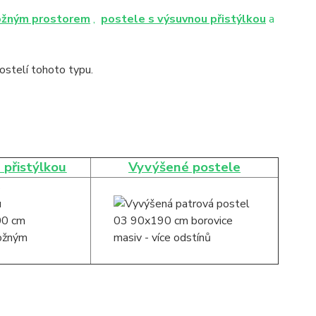
ožným prostorem
,
postele s výsuvnou přistýlkou
a
stelí tohoto typu.
 přistýlkou
Vyvýšené postele