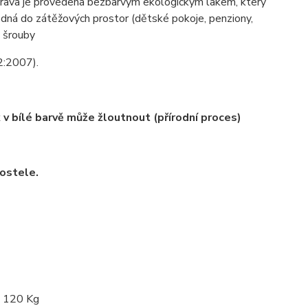
 úprava je provedena bezbarvým ekologickým lakem, který
odná do zátěžových prostor (dětské pokoje, penziony,
i šrouby
:2007).
 bílé barvě může žloutnout (přírodní proces)
postele.
: 120 Kg