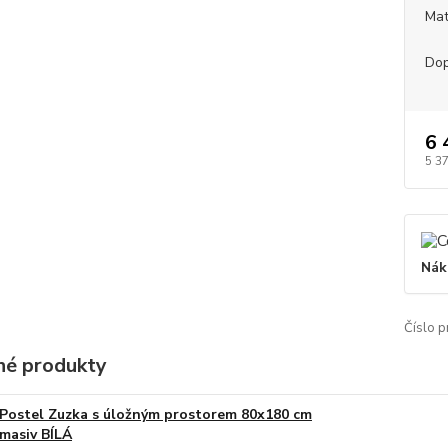
Mat
Dop
6 
5 3
Nák
Číslo p
é produkty
Postel Zuzka s úložným prostorem 80x180 cm
masiv BÍLÁ