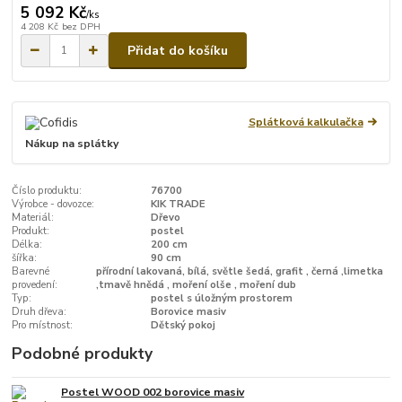
5 092 Kč
/
ks
4 208 Kč
bez DPH
Přidat do košíku
Splátková kalkulačka
Nákup na splátky
Číslo produktu:
76700
Výrobce - dovozce:
KIK TRADE
Materiál:
Dřevo
Produkt:
postel
Délka:
200 cm
šířka:
90 cm
Barevné
přírodní lakovaná, bílá, světle šedá, grafit , černá ,limetka
provedení:
,tmavě hnědá , moření olše , moření dub
Typ:
postel s úložným prostorem
Druh dřeva:
Borovice masiv
Pro místnost:
Dětský pokoj
Podobné produkty
Postel WOOD 002 borovice masiv