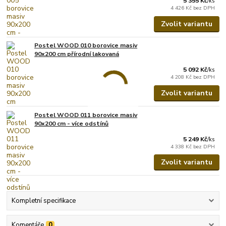
5 355 Kč
/
ks
4 426 Kč
bez DPH
Zvolit variantu
Postel WOOD 010 borovice masiv
90x200 cm přírodní lakovaná
5 092 Kč
/
ks
4 208 Kč
bez DPH
Zvolit variantu
Postel WOOD 011 borovice masiv
90x200 cm - více odstínů
5 249 Kč
/
ks
4 338 Kč
bez DPH
Zvolit variantu
Kompletní specifikace
Komentáře
0