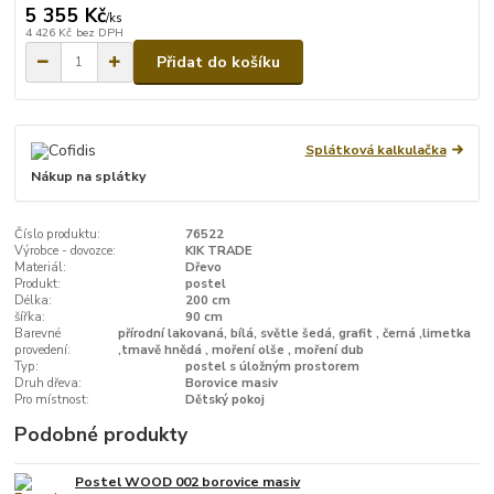
5 355 Kč
/
ks
4 426 Kč
bez DPH
Přidat do košíku
Splátková kalkulačka
Nákup na splátky
Číslo produktu:
76522
Výrobce - dovozce:
KIK TRADE
Materiál:
Dřevo
Produkt:
postel
Délka:
200 cm
šířka:
90 cm
Barevné
přírodní lakovaná, bílá, světle šedá, grafit , černá ,limetka
provedení:
,tmavě hnědá , moření olše , moření dub
Typ:
postel s úložným prostorem
Druh dřeva:
Borovice masiv
Pro místnost:
Dětský pokoj
Podobné produkty
Postel WOOD 002 borovice masiv