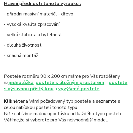
Hlavní přednosti tohoto výrobku :
- přírodní masivní materiál - dřevo
- vysoká kvalita zpracování
- velká stabilita a bytelnost
- dlouhá životnost
- snadná montáž
Postele rozměru 90 x 200 cm máme pro Vás rozděleny
na
jednolůžka
,
postele s úložným prostorem
,
postele
s výsuvnou přistýlkou
a
vyvýšené postele
.
Klikněte
na Vámi požadovaný typ postele a seznamte s
celou nabídkou postelí tohoto typu.
Níže nabízíme malou upoutávku od každého typu postele .
Věříme,že si vyberete pro Vás nejvhodnější model.