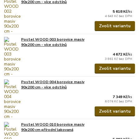
90x200 cm - více odstínů
5 618 Kč
/
ks
4 643 Kč
bez DPH
Zvolit variantu
Postel WOOD 003 borovice masiv
90x200 cm - více odstínů
4 672 Kč
/
ks
3 861 Kč
bez DPH
Zvolit variantu
Postel WOOD 004 borovice masiv
90x200 cm - více odstínů
7 349 Kč
/
ks
6 074 Kč
bez DPH
Zvolit variantu
Postel WOOD 010 borovice masiv
90x200 cm přírodní lakovaná