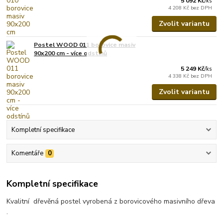
5 092 Kč
/
ks
4 208 Kč
bez DPH
Zvolit variantu
Postel WOOD 011 borovice masiv
90x200 cm - více odstínů
5 249 Kč
/
ks
4 338 Kč
bez DPH
Zvolit variantu
Kompletní specifikace
Komentáře
0
Kompletní specifikace
Kvalitní dřevěná postel vyrobená z borovicového masivního dřeva
.