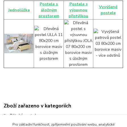
Postele s
Postele s
Vyvýšené
Jednolůžka
úložným
výsuvnou
postele
prostorem
přistýlkou
Zboží zařazeno v kategoriích
Dětské postele
Postele 90 x 200 cm
Pro základní funkčnost, zpříjemnění používání webu, analytické