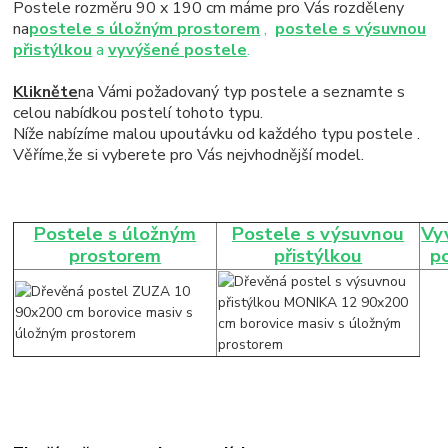
Postele rozměru 90 x 190 cm máme pro Vás rozděleny
na
postele s úložným prostorem
,
postele s výsuvnou
přistýlkou
a
vyvýšené postele
.
Klikněte
na Vámi požadovaný typ postele a seznamte s
celou nabídkou postelí tohoto typu.
Níže nabízíme malou upoutávku od každého typu postele .
Věříme,že si vyberete pro Vás nejvhodnější model.
Postele s úložným
Postele s výsuvnou
Vy
prostorem
přistýlkou
p