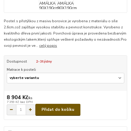
Postel s přistýlkou z masivu borovice je vyrobena z materiálu o síle
2,6cm,což zajišťuje vysokou stabilitu a pevnost konstrukce. Vyrobeno z
kvalitního dřeva první jakosti. Povrchová úprava je provedena bezbarvým
ekologickým lakem,který splňuje veškeré požadavky o nezávadnosti.Pro
svoji pevnost je ve...
celý popis
Dostupnost
2-3týdny
Matrace k posteli
8 904 Kč
/
ks
7 359 Kč
bez DPH
Přidat do košíku