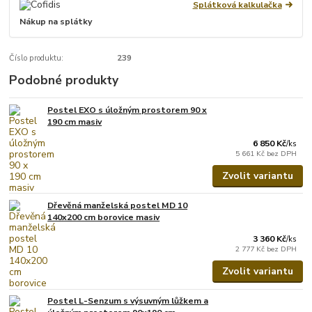
Splátková kalkulačka
Nákup na splátky
Číslo produktu:
239
Podobné produkty
Postel EXO s úložným prostorem 90 x
190 cm masiv
6 850 Kč
/
ks
5 661 Kč
bez DPH
Zvolit variantu
Dřevěná manželská postel MD 10
140x200 cm borovice masiv
3 360 Kč
/
ks
2 777 Kč
bez DPH
Zvolit variantu
Postel L-Senzum s výsuvným lůžkem a