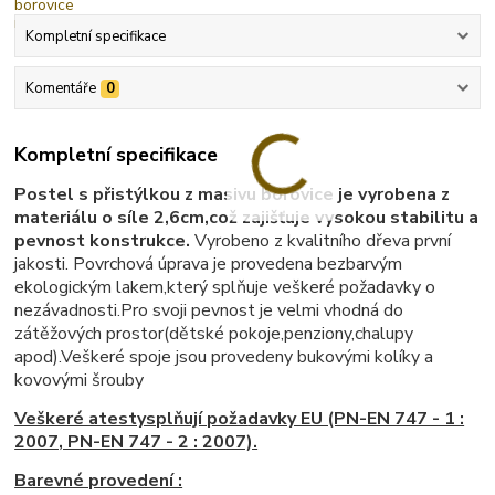
Kompletní specifikace
Komentáře
0
Kompletní specifikace
Postel s přistýlkou z masivu borovice je vyrobena z
materiálu o síle 2,6cm,což zajišťuje vysokou stabilitu a
pevnost konstrukce.
Vyrobeno z kvalitního dřeva první
jakosti. Povrchová úprava je provedena bezbarvým
ekologickým lakem,který splňuje veškeré požadavky o
nezávadnosti.Pro svoji pevnost je velmi vhodná do
zátěžových prostor(dětské pokoje,penziony,chalupy
apod).Veškeré spoje jsou provedeny bukovými kolíky a
kovovými šrouby
Veškeré atestysplňují poža
davky EU (PN-EN 747 - 1 :
2007, PN-EN 747 - 2 : 2007).
Barevné provedení :