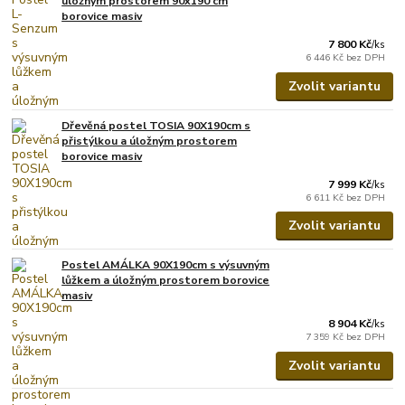
úložným prostorem 90x190 cm
borovice masiv
7 800 Kč
/
ks
6 446 Kč
bez DPH
Zvolit variantu
Dřevěná postel TOSIA 90X190cm s
přistýlkou a úložným prostorem
borovice masiv
7 999 Kč
/
ks
6 611 Kč
bez DPH
Zvolit variantu
Postel AMÁLKA 90X190cm s výsuvným
lůžkem a úložným prostorem borovice
masiv
8 904 Kč
/
ks
7 359 Kč
bez DPH
Zvolit variantu