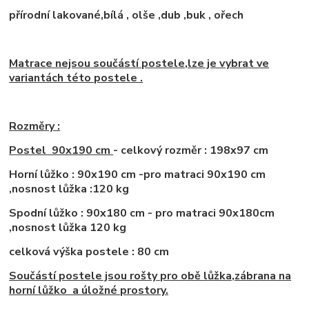
přírodní lakované,bílá , olše ,dub ,buk , ořech
Matrace nejsou součástí postele,lze je vybrat ve
variantách této postele .
Rozměry :
Postel 90x190 cm
- celkový rozměr : 198x97 cm
Horní lůžko : 90x190 cm -pro matraci 90x190 cm
,nosnost lůžka :120 kg
Spodní lůžko : 90x180 cm - pro matraci 90x180cm
,nosnost lůžka 120 kg
celková výška postele : 80 cm
Součástí postele jsou rošty pro obě lůžka,zábrana na
horní lůžko a úložné prostory.