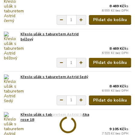
8 469 Kč
/
ks
6 999 Kč
bez DPH
Přidat do košíku
Křeslo ušák s taburetem Astrid
béžový
8 469 Kč
/
ks
6 999 Kč
bez DPH
Přidat do košíku
Křeslo ušák s taburetem Astrid šedý
8 469 Kč
/
ks
6 999 Kč
bez DPH
Přidat do košíku
Křeslo ušák s taburetem Astrid látka
rose 18
9 105 Kč
/
ks
7 525 Kč
bez DPH