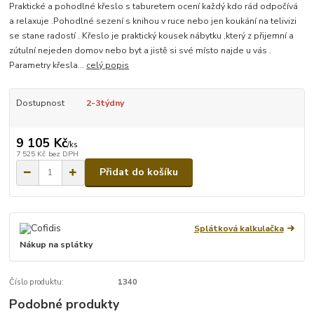
Praktické a pohodlné křeslo s taburetem ocení každý kdo rád odpočívá
a relaxuje .Pohodlné sezení s knihou v ruce nebo jen koukání na telivizi
se stane radostí . Křeslo je praktický kousek nábytku ,který z přijemní a
zútulní nejeden domov nebo byt a jistě si své místo najde u vás .
Parametry křesla...
celý popis
Dostupnost
2-3týdny
9 105 Kč
/
ks
7 525 Kč
bez DPH
Přidat do košíku
Splátková kalkulačka
Nákup na splátky
Číslo produktu:
1340
Podobné produkty