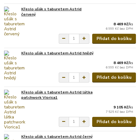
Křeslo ušák s taburetem Astrid
červený
8 469 Kč
/
ks
6 999 Kč
bez DPH
Přidat do košíku
Křeslo ušák s taburetem Astrid hnědý
8 469 Kč
/
ks
6 999 Kč
bez DPH
Přidat do košíku
Křeslo ušák s taburetem Astrid látka
patchwork Viorica1
9 105 Kč
/
ks
7 525 Kč
bez DPH
Přidat do košíku
Křeslo ušák s taburetem Astrid černý