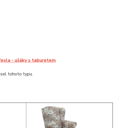
řesla - ušáky s taburetem
.
sel tohoto typu.