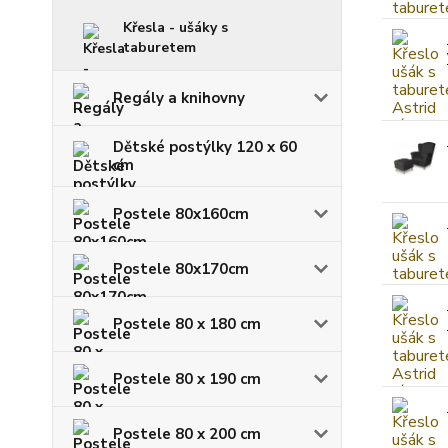
Křesla - ušáky s
taburetem
Regály a knihovny
Dětské postýlky 120 x 60
cm
Postele 80x160cm
Postele 80x170cm
Postele 80 x 180 cm
Postele 80 x 190 cm
Postele 80 x 200 cm