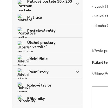
Patrové postele 90 x 200
cm
- vysoká 
- velká s
Matrace
- dlouhá 
Postelové rošty
Úložné prostory
univerzální
Křesla p
Jídelní židle
Klikněte
Jídelní stoly
Věříme,že
Rohové lavice
Příborníky