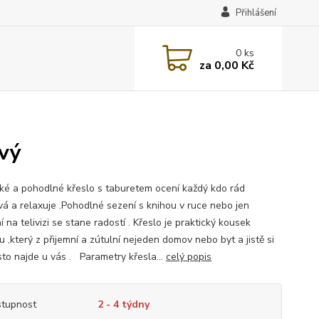
Přihlášení
0
ks
za
0,00 Kč
ový
cké a pohodlné křeslo s taburetem ocení každý kdo rád
vá a relaxuje .Pohodlné sezení s knihou v ruce nebo jen
 na telivizi se stane radostí . Křeslo je praktický kousek
 ,který z přijemní a zútulní nejeden domov nebo byt a jistě si
sto najde u vás . Parametry křesla...
celý popis
tupnost
2 - 4 týdny