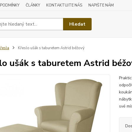
 PODMÍNKY
ČLÁNKY
KONTAKTUJTE NÁS
NAPIŠTE NÁM
Hledat
řesla
Křeslo ušák s taburetem Astrid béžový
lo ušák s taburetem Astrid béž
Prakti
odpočí
koukání
nábytku
své mí
Dos