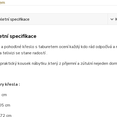
etní specifikace
tní specifikace
 a pohodlné křeslo s taburetem ocení každý kdo rád odpočívá a r
 telivizi se stane radostí .
 praktický kousek nábytku ,který z přijemní a zútulní nejeden domo
y křesla :
6 cm
105 cm
 72 cm