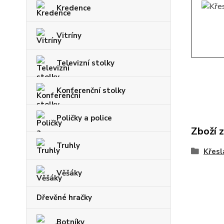
Kredence
Vitríny
Televizní stolky
Konferenční stolky
Poličky a police
Zboží 
Truhly
Křesl
Věšáky
Dřevěné hračky
Botníky