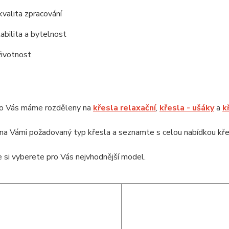
kvalita zpracování
tabilita a bytelnost
životnost
ro Vás máme rozděleny na
křesla relaxační
,
křesla - ušáky
a
k
na Vámi požadovaný typ křesla a seznamte s celou nabídkou kře
 si vyberete pro Vás nejvhodnější model.