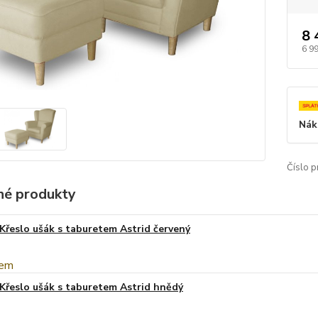
8 
6 9
Nák
Číslo p
é produkty
Křeslo ušák s taburetem Astrid červený
Křeslo ušák s taburetem Astrid hnědý