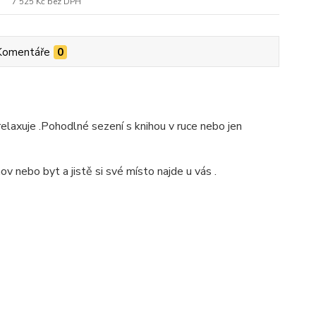
7 525 Kč
bez DPH
Komentáře
0
elaxuje .Pohodlné sezení s knihou v ruce nebo jen
v nebo byt a jistě si své místo najde u vás .