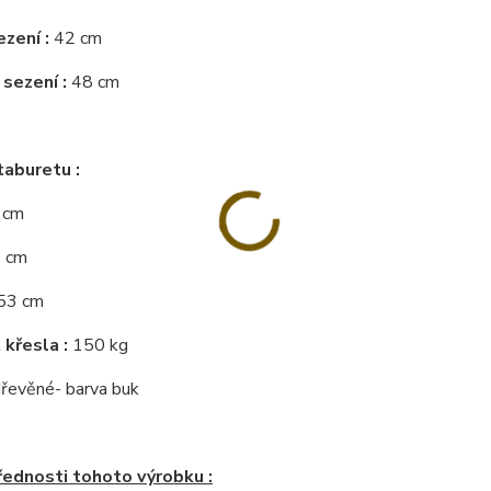
zení :
42 cm
sezení :
48 cm
aburetu :
3 cm
2 cm
:53 cm
křesla :
150 kg
dřevěné- barva buk
řednosti tohoto výrobku :