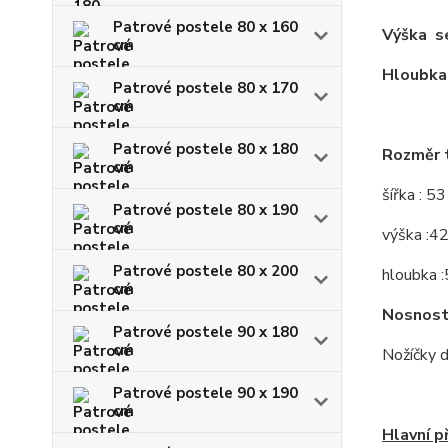
Patrové postele 80 x 160
Výška se
cm
Hloubka 
Patrové postele 80 x 170
cm
Patrové postele 80 x 180
Rozměr t
cm
šířka : 5
Patrové postele 80 x 190
cm
výška :4
Patrové postele 80 x 200
hloubka 
cm
Nosnost 
Patrové postele 90 x 180
cm
Nožíčky 
Patrové postele 90 x 190
cm
Hlavní p