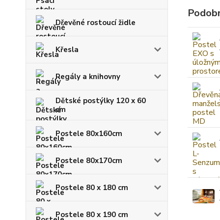
Podobn
Dřevěné rostoucí židle
Křesla
Regály a knihovny
Dětské postýlky 120 x 60
cm
Postele 80x160cm
Postele 80x170cm
Postele 80 x 180 cm
Postele 80 x 190 cm