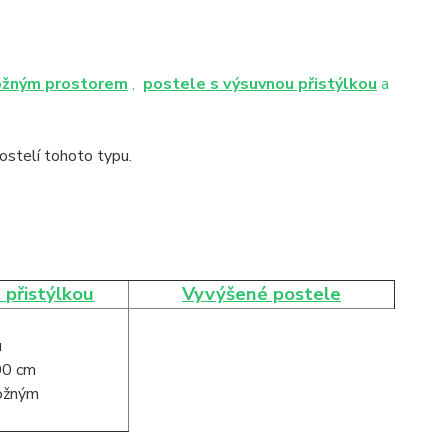
ožným prostorem
,
postele s výsuvnou přistýlkou
a
stelí tohoto typu.
 přistýlkou
Vyvýšené postele