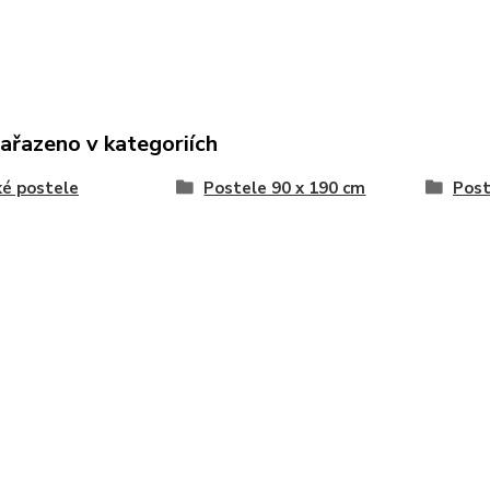
zařazeno v kategoriích
é postele
Postele 90 x 190 cm
Post