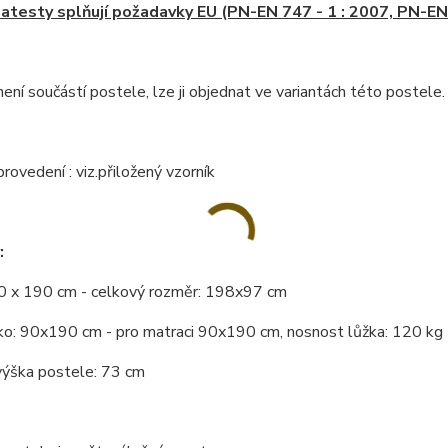
atesty splňují požadavky EU (PN-EN 747 - 1 : 2007, PN-EN 
ení součástí postele, lze ji objednat ve variantách této postele.
rovedení : viz.přiložený vzorník
:
0 x 190 cm - celkový rozměr: 198x97 cm
žko: 90x190 cm - pro matraci 90x190 cm, nosnost lůžka: 120 kg
výška postele: 73 cm