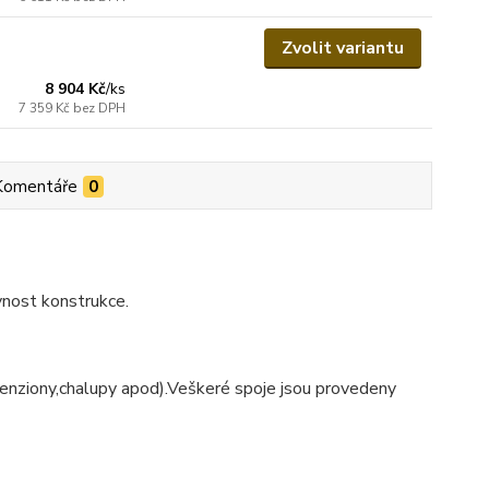
Zvolit variantu
8 904 Kč
/
ks
7 359 Kč
bez DPH
Komentáře
0
vnost konstrukce.
penziony,chalupy apod).Veškeré spoje jsou provedeny