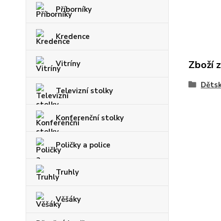
Příborníky
Kredence
Zboží 
Vitríny
Dětsk
Televizní stolky
Konferenční stolky
Poličky a police
Truhly
Věšáky