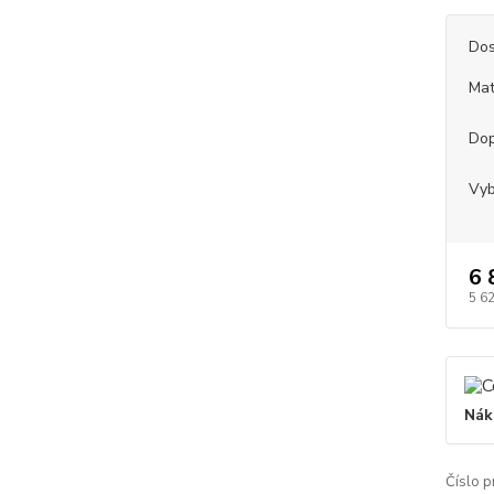
Dos
Mat
Dop
Vyb
6 
5 6
Nák
Číslo p