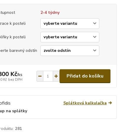
tupnost
2-4 týdny
race k posteli
lňky k posteli
erte barevný odstín
800 Kč
/
ks
Přidat do košíku
20 Kč
bez DPH
Splátková kalkulačka
up na splátky
roduktu:
281