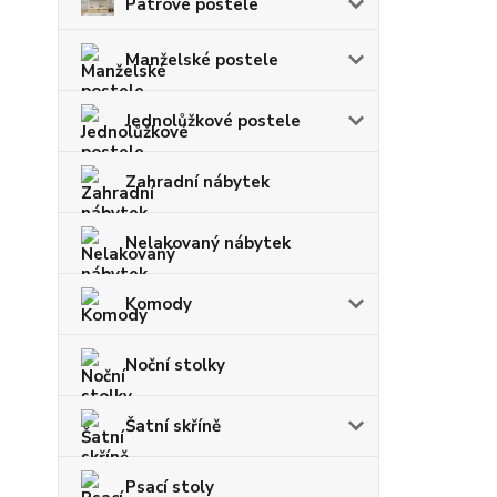
Patrové postele
Manželské postele
Jednolůžkové postele
Zahradní nábytek
Nelakovaný nábytek
Komody
Noční stolky
Šatní skříně
Psací stoly