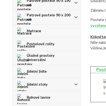
Patrové postele 90 x 190
Součástí 
cm
Zábranu l
Patrové postele 90 x 200
cm
Postele 
vyvýšen
Matrace
Klikněte
Níže nab
Postelové rošty
Věříme,že
Úložné prostory
univerzální
Post
Jídelní židle
Jídelní stoly
Rohové lavice