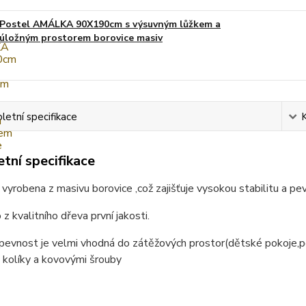
Postel AMÁLKA 90X190cm s výsuvným lůžkem a
úložným prostorem borovice masiv
etní specifikace
tní specifikace
 vyrobena z masivu borovice ,což zajišťuje vysokou stabilitu a pe
z kvalitního dřeva první jakosti.
 pevnost je velmi vhodná do zátěžových prostor(dětské pokoje,
 kolíky a kovovými šrouby