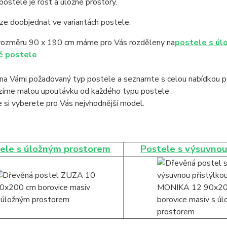
postele je rošt a úložné prostory.
ze doobjednat ve variantách postele.
rozměru 90 x 190 cm máme pro Vás rozděleny na
postele s úl
é postele
.
na Vámi požadovaný typ postele a seznamte s celou nabídkou po
ízíme malou upoutávku od každého typu postele .
 si vyberete pro Vás nejvhodnější model.
ele s úložným prostorem
Postele s výsuvnou