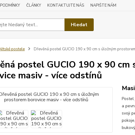
 PODMÍNKY
ČLÁNKY
KONTAKTUJTE NÁS
NAPIŠTE NÁM
Hledat
ětské postele
Dřevěná postel GUCIO 190 x 90 cm s úložným prostorem 
ěná postel GUCIO 190 x 90 cm 
vice masiv - více odstínů
Masi
Postel 
a pevn
svoji 
pokoje
bukový