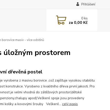
Přihlášení
0
ks
za
0,00 Kč
borovice masiv - více odstínů
s úložným prostorem
vní dřevěná postel
je vyrobena z masivu borovice ,což zajišťuje vysokou stabilitu
ost konstrukce. Vyrobeno z kvalitního dřeva první jakosti. Pro
pevnost je velmi vhodná do zátěžových prostor(dětské
,penziony,chalupy apod).Veškeré spoje jsou provedeny
mi kolíky a kovovými šrouby Veškeré...
celý popis