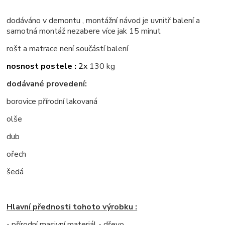
dodáváno v demontu , montážní návod je uvnitř balení a
samotná montáž nezabere více jak 15 minut
rošt a matrace není součástí balení
nosnost postele :
2x
130 kg
dodávané provedení:
borovice přírodní lakovaná
olše
dub
ořech
šedá
Hlavní přednosti tohoto výrobku :
- přírodní masivní materiál - dřevo