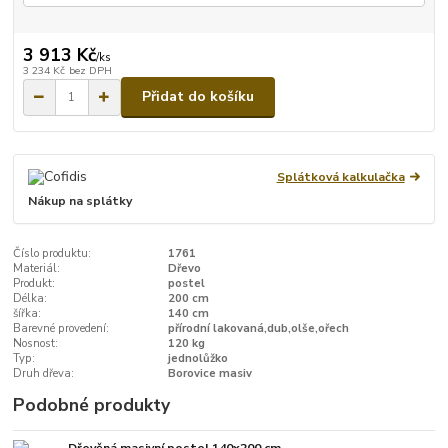
3 913 Kč
/
ks
3 234 Kč
bez DPH
Přidat do košíku
Splátková kalkulačka
Nákup na splátky
Číslo produktu:
1761
Materiál:
Dřevo
Produkt:
postel
Délka:
200 cm
šířka:
140 cm
Barevné provedení:
přírodní lakovaná,dub,olše,ořech
Nosnost:
120 kg
Typ:
jednolůžko
Druh dřeva:
Borovice masiv
Podobné produkty
Dřevěná masivní postel 140x200 cm