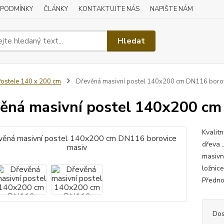
 PODMÍNKY
ČLÁNKY
KONTAKTUJTE NÁS
NAPIŠTE NÁM
Hledat
ostele 140 x 200 cm
Dřevěná masivní postel 140x200 cm DN116 boro
ěná masivní postel 140x200 cm
Kvalit
dřeva 
masivn
ložnic
Předno
Dos