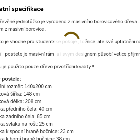
tní specifikace
 dřevěné jednolůžko je vyrobeno z masivního borovicového dřev
 z masivní borovice .
o je vhodné pro studentské pokoje , ložnice ,ale své uplatnění n
 postele je masivní rám a i svým designem působí velice přijmn
 je použito pouze dřevo prvotřídní kvality !!
 postele:
třní rozměr: 140x200 cm
ková šířka: 148 cm
ková délka: 208 cm
ka předního čela: 40 cm
ka zadního čela: 85 cm
ka svlaku na rošt: 25 cm
ka k spodní hraně bočnice: 23 cm
ka k horní hraně bočnice: 38 cm