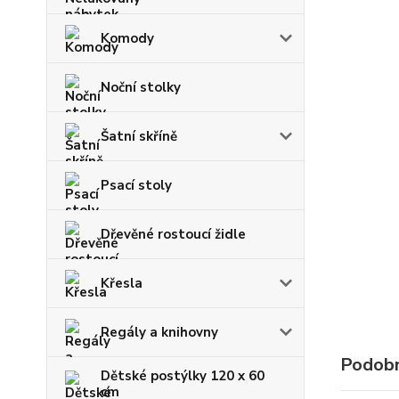
Komody
Noční stolky
Šatní skříně
Psací stoly
Dřevěné rostoucí židle
Křesla
Regály a knihovny
Podobn
Dětské postýlky 120 x 60
cm