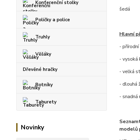
Konferenční stolky
šedá
Poličky a police
Hlavní p
Truhly
- přírodn
Věšáky
- vysoká 
Dřevěné hračky
- velká s
- dlouhá 
Botníky
- snadná
Taburety
Seznamt
Novinky
modelů p