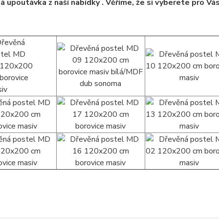
á upoutávka z naší nabídky . Věříme, že si vyberete pro Vá