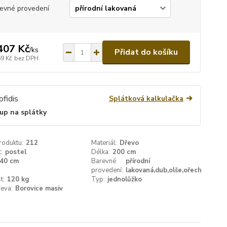
evné provedení
407 Kč
/
ks
Přidat do košíku
69 Kč
bez DPH
Splátková kalkulačka
up na splátky
roduktu:
212
Materiál:
Dřevo
:
postel
Délka:
200 cm
40 cm
Barevné
přírodní
provedení:
lakovaná,dub,olše,ořech
t:
120 kg
Typ:
jednolůžko
eva:
Borovice masiv