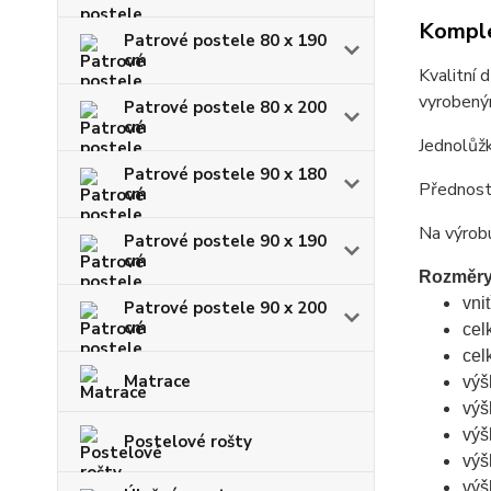
Komple
Patrové postele 80 x 190
cm
Kvalitní
vyrobeným
Patrové postele 80 x 200
cm
Jednolůžk
Patrové postele 90 x 180
Předností
cm
Na výrobu
Patrové postele 90 x 190
cm
Rozměry
vni
Patrové postele 90 x 200
cm
cel
cel
Matrace
výš
výš
výš
Postelové rošty
výš
výš