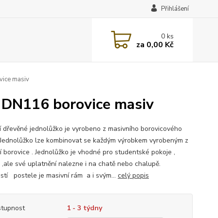
Přihlášení
0
ks
za
0,00 Kč
vice masiv
 DN116 borovice masiv
ní dřevěné jednolůžko je vyrobeno z masivního borovicového
.Jednolůžko lze kombinovat se každým výrobkem vyrobeným z
í borovice . Jednolůžko je vhodné pro studentské pokoje ,
e ,ale své uplatnění nalezne i na chatě nebo chalupě.
stí postele je masivní rám a i svým...
celý popis
tupnost
1 - 3 týdny