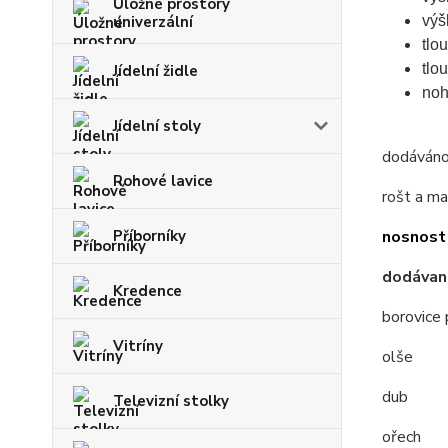
Úložné prostory
univerzální
výš
tlo
tlo
Jídelní židle
noh
Jídelní stoly
dodáváno 
Rohové lavice
rošt a ma
Příborníky
nosnost 
dodávan
Kredence
borovice 
Vitríny
olše
dub
Televizní stolky
ořech