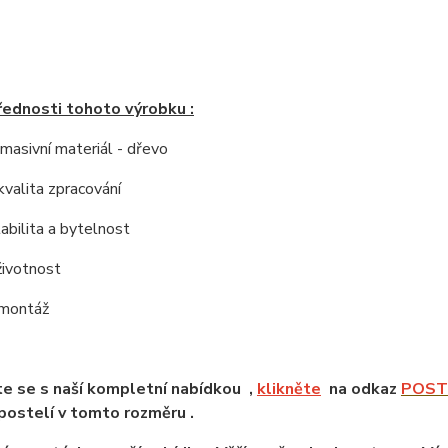
řednosti tohoto výrobku :
í masivní materiál - dřevo
kvalita zpracování
tabilita a bytelnost
životnost
 montáž
e se s naší kompletní nabídkou ,
klikněte
na odkaz
POSTE
ostelí v tomto rozměru .