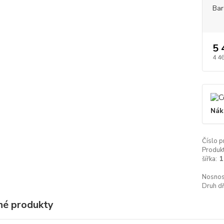
Bar
5 
4 4
Nák
Číslo p
Produkt
šířka:
1
Nosnos
Druh dř
é produkty