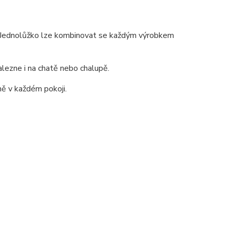
a .Jednolůžko lze kombinovat se každým výrobkem
alezne i na chatě nebo chalupě.
ě v každém pokoji.