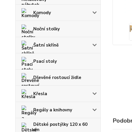
Komody
Noční stolky
Šatní skříně
Psací stoly
Dřevěné rostoucí židle
Křesla
Regály a knihovny
Podobn
Dětské postýlky 120 x 60
cm