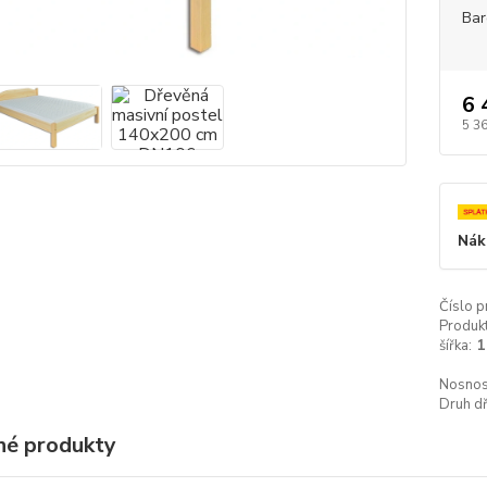
Bar
6 
5 3
Nák
Číslo p
Produkt
šířka:
1
Nosnos
Druh dř
é produkty