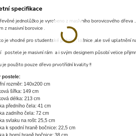
tní specifikace
 dřevěné jednolůžko je vyrobeno z masivního borovicového dřev
 z masivní borovice .
o je vhodné pro studentské pokoje , ložnice ,ale své uplatnění n
 postele je masivní rám a i svým designem působí velice přijmn
 je použito pouze dřevo prvotřídní kvality !!
 postele:
třní rozměr: 140x200 cm
ková šířka: 149 cm
ková délka: 213 cm
ka předního čela: 41 cm
ka zadního čela: 72 cm
ka svlaku na rošt: 25,5 cm
ka k spodní hraně bočnice: 22,5 cm
ka k horní hraně bočnice: 38 cm