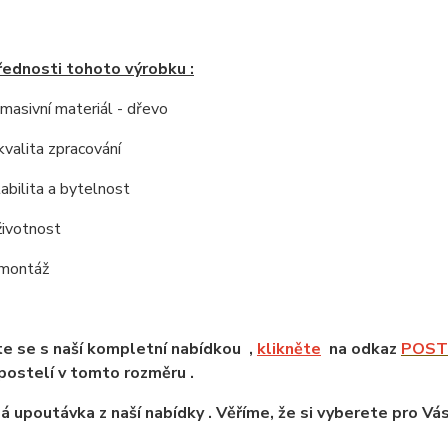
řednosti tohoto výrobku :
í masivní materiál - dřevo
kvalita zpracování
tabilita a bytelnost
životnost
 montáž
e se s naší kompletní nabídkou ,
klikněte
na odkaz
POSTE
ostelí v tomto rozměru .
á upoutávka z naší nabídky . Věříme, že si vyberete pro Vá