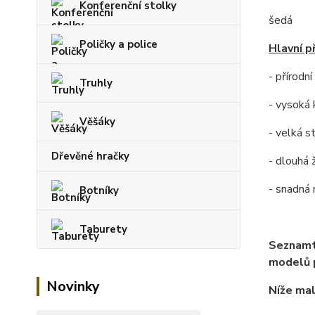
Konferenční stolky
šedá
Poličky a police
Hlavní p
- přírodn
Truhly
- vysoká 
Věšáky
- velká s
Dřevěné hračky
- dlouhá 
- snadná
Botníky
Taburety
Seznamt
modelů p
Novinky
Níže mal