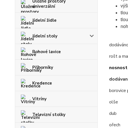
Úložné prostory
univerzální
výš
tlo
tlo
Jídelní židle
noh
Jídelní stoly
dodáváno 
Rohové lavice
rošt a ma
Příborníky
nosnost 
dodávan
Kredence
borovice 
Vitríny
olše
dub
Televizní stolky
ořech