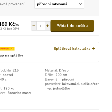
evné provedení
489 Kč
/
ks
Přidat do košíku
63 Kč
bez DPH
Splátková kalkulačka
up na splátky
roduktu:
215
Materiál:
Dřevo
:
postel
Délka:
200 cm
40 cm
Barevné
přírodní
provedení:
lakovaná,dub,olše,ořech
t:
120 kg
Typ:
jednolůžko
eva:
Borovice masiv