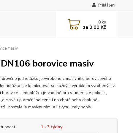
Přihlášení
0
ks
za
0,00 Kč
vice masiv
 DN106 borovice masiv
ní dřevěné jednolůžko je vyrobeno z masivního borovicového
.Jednolůžko lze kombinovat se každým výrobkem vyrobeným z
í borovice . Jednolůžko je vhodné pro studentské pokoje ,
e ,ale své uplatnění nalezne i na chatě nebo chalupě.
stí postele je masivní rám a i svým...
celý popis
tupnost
1 - 3 týdny