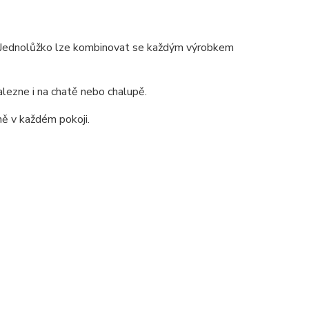
a .Jednolůžko lze kombinovat se každým výrobkem
alezne i na chatě nebo chalupě.
ě v každém pokoji.