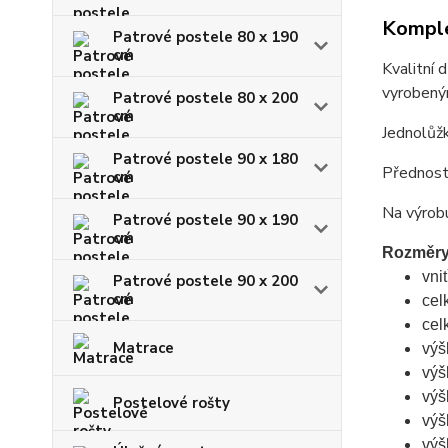
Komple
Patrové postele 80 x 190
cm
Kvalitní
vyrobeným
Patrové postele 80 x 200
cm
Jednolůžk
Patrové postele 90 x 180
Předností
cm
Na výrobu
Patrové postele 90 x 190
cm
Rozměry
vni
Patrové postele 90 x 200
cm
cel
cel
Matrace
výš
výš
výš
Postelové rošty
výš
výš