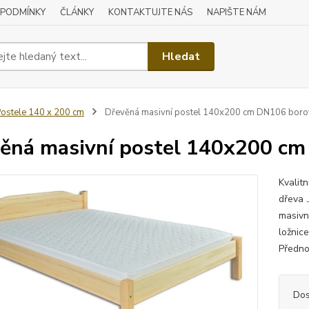
 PODMÍNKY
ČLÁNKY
KONTAKTUJTE NÁS
NAPIŠTE NÁM
Hledat
ostele 140 x 200 cm
Dřevěná masivní postel 140x200 cm DN106 boro
ěná masivní postel 140x200 cm
Kvalit
dřeva 
masivn
ložnic
Předno
Dos