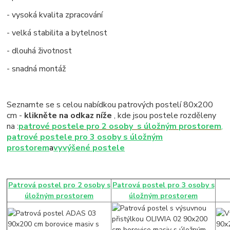
- vysoká kvalita zpracování
- velká stabilita a bytelnost
- dlouhá životnost
- snadná montáž
Seznamte se s celou nabídkou patrových postelí 80x200
cm -
klikněte na odkaz níže
, kde jsou postele rozděleny
na :
patrové postele pro 2 osoby s úložným prostorem
,
patrové postele pro 3 osoby s úložným
prostorem
a
vyvýšené postele
Patrová postel pro 2 osoby s
Patrová postel pro 3 osoby s
úložným prostorem
úložným prostorem