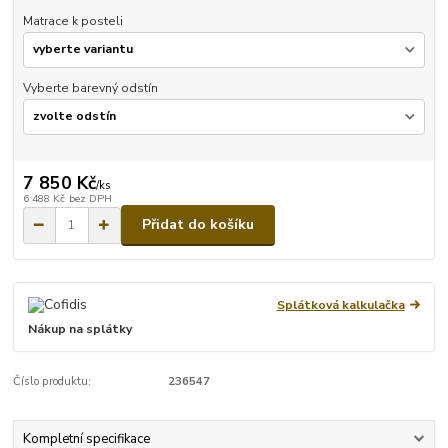
Matrace k posteli
Vyberte barevný odstín
7 850 Kč
/
ks
6 488 Kč
bez DPH
Přidat do košíku
Splátková kalkulačka
Nákup na splátky
Číslo produktu:
236547
Kompletní specifikace