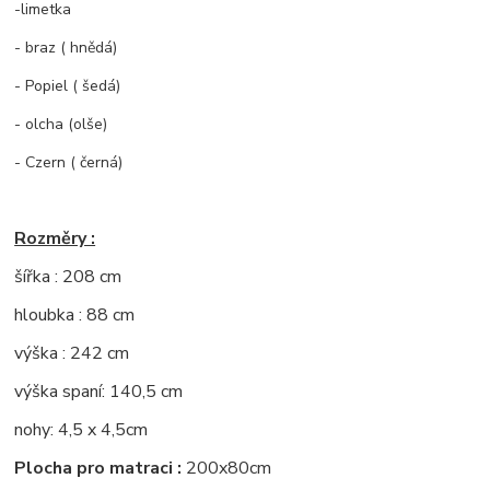
-limetka
- braz ( hnědá)
- Popiel ( šedá)
- olcha (olše)
- Czern ( černá)
Rozměry :
šířka : 208 cm
hloubka : 88 cm
výška : 242 cm
výška spaní: 140,5 cm
nohy: 4,5 x 4,5cm
Plocha pro matraci :
200x80cm