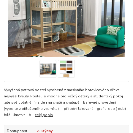
Vyvýšená patrová postel vyrobená z masivního borovicového dřeva
nejvyšší kvality. Postel je vhodná pro každý dětský a studentský pokoj
,ale své uplatnění najde i na chatě a chalupě. Barevné provedení
(vyberte z přiloženého vzorníku) : - přírodní lakovaná - grafit -dab ( dub) -
bílá -limetka - b...
celý popis
Dostupnost
2-3týdny