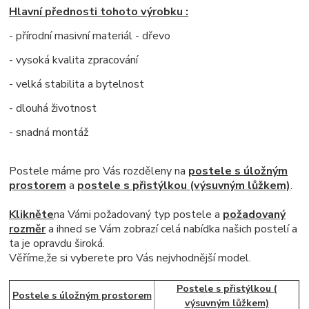
Hlavní přednosti tohoto výrobku :
- přírodní masivní materiál - dřevo
- vysoká kvalita zpracování
- velká stabilita a bytelnost
- dlouhá životnost
- snadná montáž
Postele máme pro Vás rozděleny na
postele s úložným
prostorem
a
postele s přistýlkou (výsuvným lůžkem)
.
Klikněte
na Vámi požadovaný typ postele a
požadovaný
rozměr
a ihned se Vám zobrazí celá nabídka našich postelí a
ta
je opravdu široká
.
Věříme,že si vyberete pro Vás nejvhodnější model.
Postele s přistýlkou (
Postele s úložným prostorem
výsuvným lůžkem)