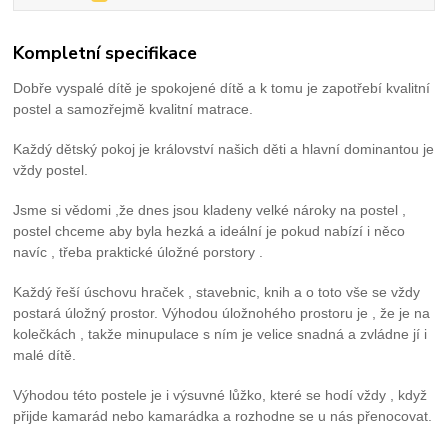
Kompletní specifikace
Dobře vyspalé dítě je spokojené dítě a k tomu je zapotřebí kvalitní
postel a samozřejmě kvalitní matrace.
Každý dětský pokoj je království našich děti a hlavní dominantou je
vždy postel.
Jsme si vědomi ,že dnes jsou kladeny velké nároky na postel ,
postel chceme aby byla hezká a ideální je pokud nabízí i něco
navíc , třeba praktické úložné porstory .
Každý řeší úschovu hraček , stavebnic, knih a o toto vše se vždy
postará úložný prostor. Výhodou úložnohého prostoru je , že je na
kolečkách , takže minupulace s ním je velice snadná a zvládne jí i
malé dítě.
Výhodou této postele je i výsuvné lůžko, které se hodí vždy , když
přijde kamarád nebo kamarádka a rozhodne se u nás přenocovat.