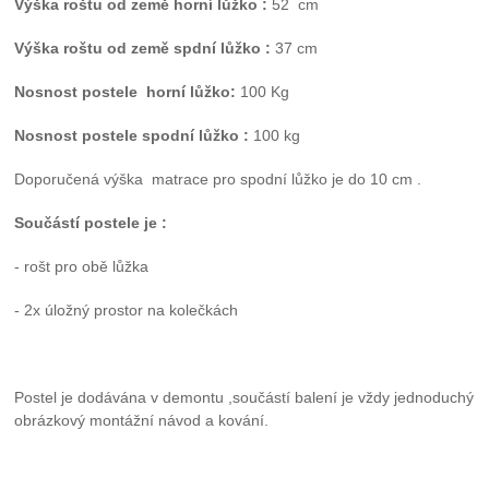
Výška roštu od země horní lůžko :
52
cm
Výška roštu od země spdní lůžko :
37 cm
Nosnost postele horní lůžko:
100 Kg
Nosnost postele spodní lůžko :
100 kg
Doporučená výška matrace pro spodní lůžko je do 10 cm .
Součástí postele je :
- rošt pro obě lůžka
- 2x úložný prostor na kolečkách
Postel je dodávána v demontu ,součástí balení je vždy jednoduchý
obrázkový montážní návod a kování.