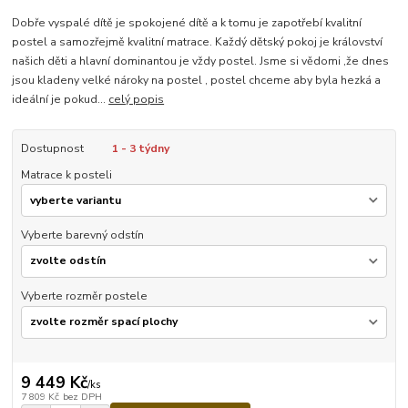
Dobře vyspalé dítě je spokojené dítě a k tomu je zapotřebí kvalitní
postel a samozřejmě kvalitní matrace. Každý dětský pokoj je království
našich děti a hlavní dominantou je vždy postel. Jsme si vědomi ,že dnes
jsou kladeny velké nároky na postel , postel chceme aby byla hezká a
ideální je pokud...
celý popis
Dostupnost
1 - 3 týdny
Matrace k posteli
Vyberte barevný odstín
Vyberte rozměr postele
9 449 Kč
/
ks
7 809 Kč
bez DPH