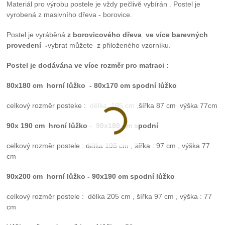
Materiál pro výrobu postele je vždy pečlivě vybírán . Postel je
vyrobená z masivního dřeva - borovice.
Postel je vyráběná
z borovicového dřeva ve více barevných
provedení -
vybrat můžete z přiloženého vzorníku.
Postel je dodávána ve více rozměr pro matraci :
80x180 cm
horní lůžko - 80x170 cm spodní lůžko
celkový rozměr posteke : délka :185 cm ,šířka 87 cm výška 77cm
90x 190 cm
hroní lůžko
- 90x180 cm spodní
celkový rozměr postele : délka 195 cm , šířka : 97 cm , výška 77
cm
90x200 cm
horní lůžko
- 90x190 cm spodní lůžko
celkový rozměr postele : délka 205 cm , šířka 97 cm , výška : 77
cm