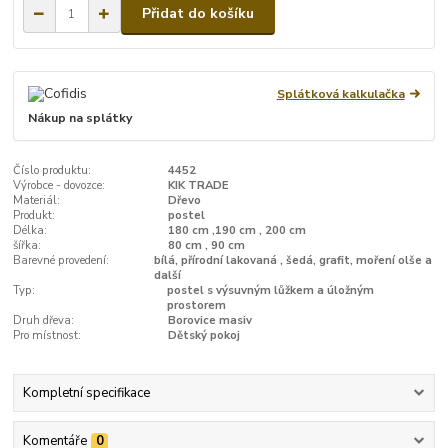
Přidat do košíku
Splátková kalkulačka
Nákup na splátky
Číslo produktu:
4452
Výrobce - dovozce:
KIK TRADE
Materiál:
Dřevo
Produkt:
postel
Délka:
180 cm ,190 cm , 200 cm
šířka:
80 cm , 90 cm
Barevné provedení:
bílá, přírodní lakovaná , šedá, grafit, moření olše a
další
Typ:
postel s výsuvným lůžkem a úložným
prostorem
Druh dřeva:
Borovice masiv
Pro místnost:
Dětský pokoj
Kompletní specifikace
Komentáře
0