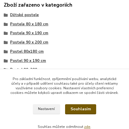
Zboží zařazeno v kategoriích
Dětské postele
Postele 80 x 180 cm
Postele 90 x 190 cm
Postele 90 x 200 cm
Postel 80x180 cm
Postel 90 x 190 cm
Postel 90x200 cm
Postele s výsuvnou přistýlkou
Pro základní funkčnost, zpříjemnění používání webu, analytické
účely a v případě udělení souhlasu také pro účely cílení reklamy
Postele s výsuvnou přistýlkou
využíváme soubory cookies. Nastavení vlastních preferencí
cookies můžete kdykoli upravit odkazem ve spodní části stránek.
Postel s výsuvnou přistýlkou
Souhlasím
Nastavení
Souhlas můžete odmítnout
zde
.