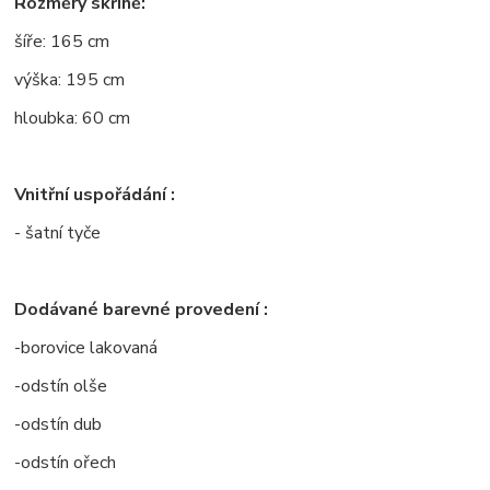
Rozměry skříně:
šíře: 165 cm
výška: 195 cm
hloubka: 60 cm
Vnitřní uspořádání :
- šatní tyče
Dodávané barevné provedení :
-borovice lakovaná
-odstín olše
-odstín dub
-odstín ořech