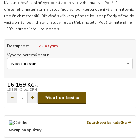
Kvalitní dřevěná skříň vyrobená z borovicového masivu. Použití
dřevěného materiálu má celou řadu výhod, kterou ocení všichni milovníci
tradičních materiálů. Dřevěná skříň vám přinese kousek přírody přímo do
vaší domácnosti, chaty ,chalupy nebo i třeba hotelu. Použitý materiál je
100% přírodní dře...
celý popis
Dostupnost
2 - 4 týdny
Vyberte barevný odstín
16 169 Kč
/
ks
13 363 Kč
bez DPH
Přidat do košíku
Splátková kalkulačka
Nákup na splátky