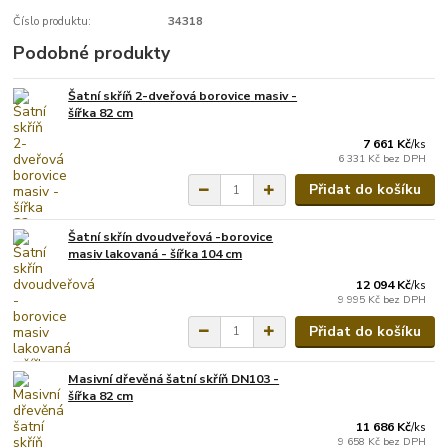
Číslo produktu:
34318
Podobné produkty
Šatní skříň 2-dveřová borovice masiv -
šířka 82 cm
7 661 Kč
/
ks
6 331 Kč
bez DPH
Přidat do košíku
Šatní skřín dvoudveřová -borovice
masiv lakovaná - šířka 104 cm
12 094 Kč
/
ks
9 995 Kč
bez DPH
Přidat do košíku
Masivní dřevěná šatní skříň DN103 -
šířka 82 cm
11 686 Kč
/
ks
9 658 Kč
bez DPH