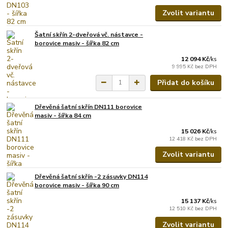
Zvolit variantu
Šatní skřín 2-dveřová vč. nástavce -
borovice masiv - šířka 82 cm
12 094 Kč
/
ks
9 995 Kč
bez DPH
Přidat do košíku
Dřevěná šatní skřín DN111 borovice
masiv - šířka 84 cm
15 026 Kč
/
ks
12 418 Kč
bez DPH
Zvolit variantu
Dřevěná šatní skřín -2 zásuvky DN114
borovice masiv - šířka 90 cm
15 137 Kč
/
ks
12 510 Kč
bez DPH
Zvolit variantu