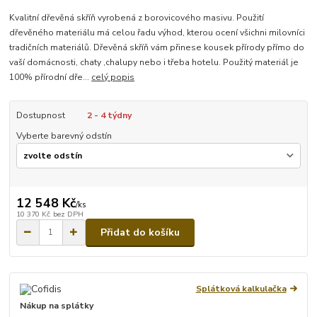
Kvalitní dřevěná skříň vyrobená z borovicového masivu. Použití
dřevěného materiálu má celou řadu výhod, kterou ocení všichni milovníci
tradičních materiálů. Dřevěná skříň vám přinese kousek přírody přímo do
vaší domácnosti, chaty ,chalupy nebo i třeba hotelu. Použitý materiál je
100% přírodní dře...
celý popis
Dostupnost
2 - 4 týdny
Vyberte barevný odstín
12 548 Kč
/
ks
10 370 Kč
bez DPH
Přidat do košíku
Splátková kalkulačka
Nákup na splátky