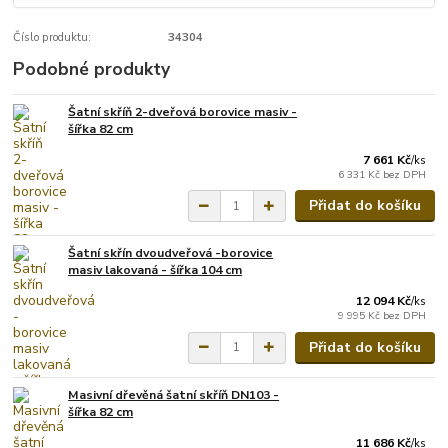
Číslo produktu:
34304
Podobné produkty
Šatní skříň 2-dveřová borovice masiv -
šířka 82 cm
7 661 Kč
/
ks
6 331 Kč
bez DPH
Přidat do košíku
Šatní skřín dvoudveřová -borovice
masiv lakovaná - šířka 104 cm
12 094 Kč
/
ks
9 995 Kč
bez DPH
Přidat do košíku
Masivní dřevěná šatní skříň DN103 -
šířka 82 cm
11 686 Kč
/
ks