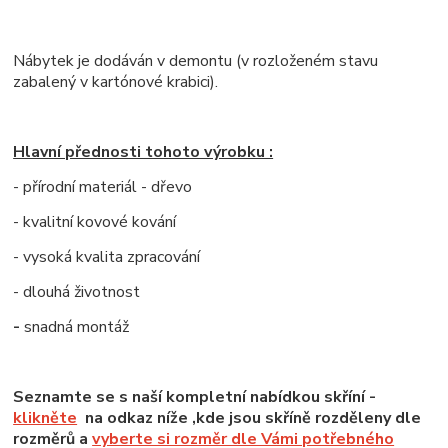
Nábytek je dodáván v demontu (v rozloženém stavu
zabalený v kartónové krabici).
Hlavní přednosti tohoto výrobku :
- přírodní materiál - dřevo
- kvalitní kovové kování
- vysoká kvalita zpracování
- dlouhá životnost
-
snadná montáž
Seznamte se s naší kompletní nabídkou skříní -
klikněte
na odkaz níže ,kde jsou skříně rozděleny dle
rozměrů a
vyberte si rozměr dle Vámi potřebného