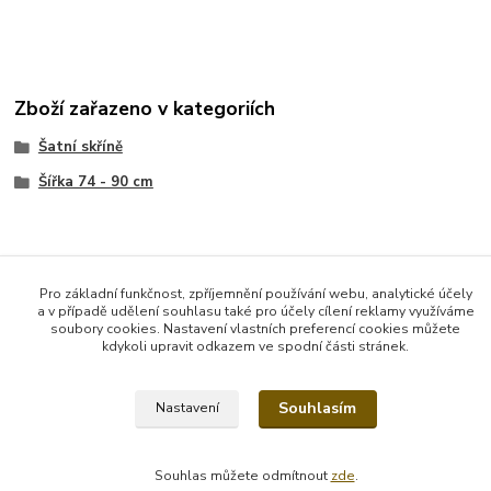
Zboží zařazeno v kategoriích
Šatní skříně
Šířka 74 - 90 cm
Pro základní funkčnost, zpříjemnění používání webu, analytické účely
Vytvořeno na
Eshop-rychle.cz
a v případě udělení souhlasu také pro účely cílení reklamy využíváme
soubory cookies. Nastavení vlastních preferencí cookies můžete
kdykoli upravit odkazem ve spodní části stránek.
Souhlasím
Nastavení
Souhlas můžete odmítnout
zde
.