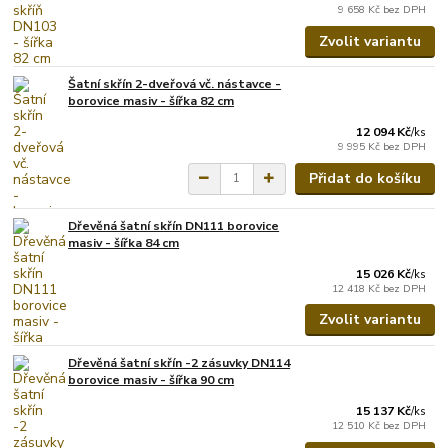
9 658 Kč
bez DPH
Zvolit variantu
Šatní skřín 2-dveřová vč. nástavce -
borovice masiv - šířka 82 cm
12 094 Kč
/
ks
9 995 Kč
bez DPH
Přidat do košíku
Dřevěná šatní skřín DN111 borovice
masiv - šířka 84 cm
15 026 Kč
/
ks
12 418 Kč
bez DPH
Zvolit variantu
Dřevěná šatní skřín -2 zásuvky DN114
borovice masiv - šířka 90 cm
15 137 Kč
/
ks
12 510 Kč
bez DPH