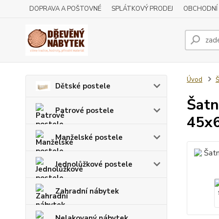
DOPRAVA A POŠTOVNÉ
SPLÁTKOVÝ PRODEJ
OBCHODNÍ
Úvod
Š
Dětské postele
Šatn
Patrové postele
45x
Manželské postele
Jednolůžkové postele
Zahradní nábytek
Nelakovaný nábytek