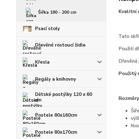
Kvalitní
Šířka 180 - 200 cm
Psací stoly
Tato skří
Dřevěné rostoucí židle
Použití d
Dřevěná s
Křesla
Použitý 
Regály a knihovny
Dětské postýlky 120 x 60
Rozměry 
cm
Šíř
Postele 80x160cm
výš
hlo
Postele 80x170cm