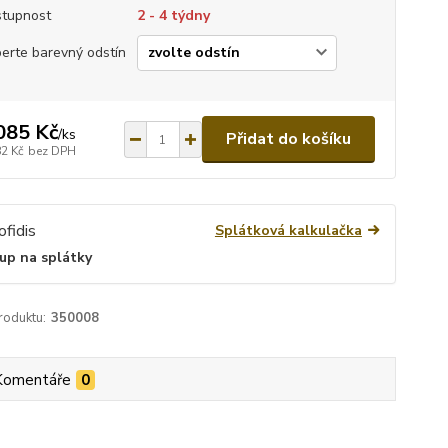
tupnost
2 - 4 týdny
erte barevný odstín
085 Kč
/
ks
Přidat do košíku
82 Kč
bez DPH
Splátková kalkulačka
up na splátky
roduktu:
350008
Komentáře
0