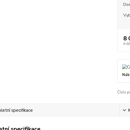
Dos
Vyb
8 
6 6
Nák
Číslo p
etní specifikace
tní specifikace