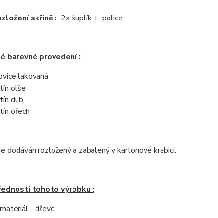
ozložení skříně :
2x šuplík + police
é barevné provedení :
ovice lakovaná
tín olše
tín dub
tín ořech
e dodáván rozložený a zabalený v kartonové krabici.
řednosti tohoto výrobku :
í materiál - dřevo