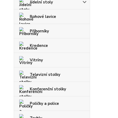
Jídelní stoly
Rohové lavice
Příborníky
Kredence
Vitríny
Televizní stolky
Konferenční stolky
Poličky a police
Truhly