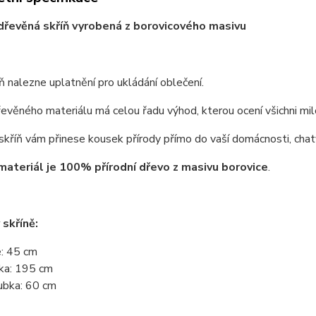
 dřevěná skříň vyrobená z borovicového masivu
ň nalezne uplatnění pro ukládání oblečení.
řevěného materiálu má celou řadu výhod, kterou ocení všichni milo
kříň vám přinese kousek přírody přímo do vaší domácnosti, chaty
materiál je 100% přírodní dřevo z masivu borovice
.
skříně:
e: 45 cm
ka: 195 cm
ubka: 60 cm