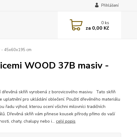
Přihlášení
0
ks
za
0,00 Kč
iv - 45x60x195 cm
policemi WOOD 37B masiv -
ní dřevěná skříň vyrobená z borovicového masivu Tato skříň
e uplatnění pro ukládání oblečení. Použití dřevěného materiálu
u řadu výhod, kterou ocení všichni milovníci tradičních
álů. Dřevěná skříň vám přinese kousek přírody přímo do vaší
osti, chaty, chalupy nebo i...
celý popis