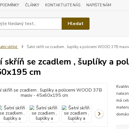
 PODMÍNKY
ČLÁNKY
KONTAKTUJTE NÁS
NAPIŠTE NÁM
Hledat
atní skříně
Šatní skříň se zcadlem , šuplíky a policemi WOOD 37B mas
í skříň se zcadlem , šuplíky a 
60x195 cm
Kvalit
nalezn
má celo
materi
domácn