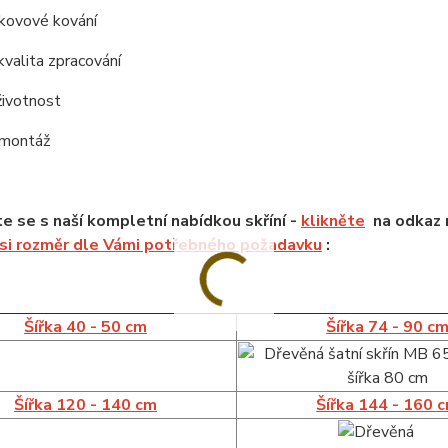
í kovové kování
kvalita zpracování
životnost
 montáž
 se s naší kompletní nabídkou skříní -
klikněte
na odkaz n
 si rozměr dle Vámi potřebného požadavku
:
Šířka 40 - 50 cm
Šířka 74 - 90 c
Šířka 120 - 140 cm
Šířka 144 - 160 