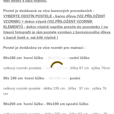
mdf desky s ABS hranou.
Postel je dodávaná ve více barevných provedeních -
VYBERTE ODSTÍN POSTELE - barvu dřeva (VIZ.PŘILOŽENÝ
VZORNÍK) + dekor výpně (VIZ.PŘILOŽENÝ VZORNÍK
ELEMENTŮ - dekor výplně napište prosím do poznámky ( n
a
hlavní fotografii je rám postele vyroben z borovicového dřeva
v barvě šedé a má bílé výplně )
Postel je dodávána ve více rozměr pro matraci :
80x180 cm
horní lůžko - 80x170 cm spodní lůžko
celkový rozměr posteke : délka :185 cm ,šířka 87 cm výška 76cm
90x 190 cm
hroní lůžko
- 90x180 cm spodní
celkový rozměr postele : délka 195 cm , šířka : 97 cm , výška 76
cm
90x200 cm
horní lůžko
- 90x190 cm spodní lůžko