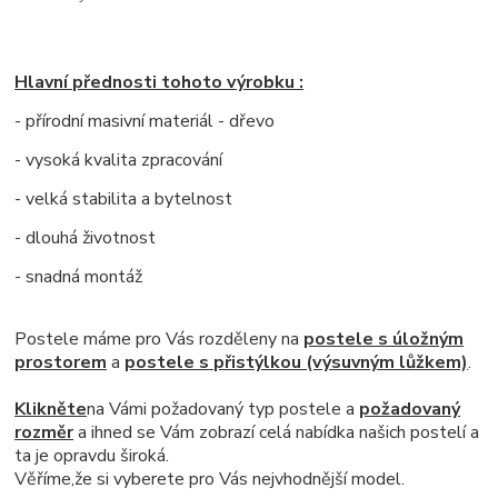
Hlavní přednosti tohoto výrobku :
- přírodní masivní materiál - dřevo
- vysoká kvalita zpracování
- velká stabilita a bytelnost
- dlouhá životnost
- snadná montáž
Postele máme pro Vás rozděleny na
postele s úložným
prostorem
a
postele s přistýlkou (výsuvným lůžkem)
.
Klikněte
na Vámi požadovaný typ postele a
požadovaný
rozměr
a ihned se Vám zobrazí celá nabídka našich postelí a
ta
je opravdu široká
.
Věříme,že si vyberete pro Vás nejvhodnější model.