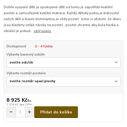
Dobře vyspalé dítě je spokojené dítě a k tomu je zapotřebí kvalitní
postel a samozřejmě kvalitní matrace. Každý dětský pokoj je království
našich děti a hlavní dominantou je vždy postel. Jsme si vědomi ,že dnes
jsou kladeny velké nároky na postel , postel chceme aby byla hezká a
ideální je pokud...
celý popis
Dostupnost
2 - 4 týdny
Vyberte barevný odstín
Vyberte rozměr postele
8 925 Kč
/
ks
7 376 Kč
bez DPH
Přidat do košíku