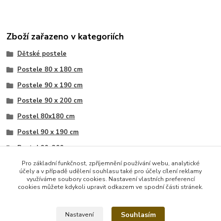
Zboží zařazeno v kategoriích
Dětské postele
Postele 80 x 180 cm
Postele 90 x 190 cm
Postele 90 x 200 cm
Postel 80x180 cm
Postel 90 x 190 cm
Postel 90x200 cm
Postele s výsuvnou přistýlkou
Pro základní funkčnost, zpříjemnění používání webu, analytické
účely a v případě udělení souhlasu také pro účely cílení reklamy
Postele s výsuvnou přistýlkou
využíváme soubory cookies. Nastavení vlastních preferencí
cookies můžete kdykoli upravit odkazem ve spodní části stránek.
Postel s výsuvnou přistýlkou
Souhlasím
Nastavení