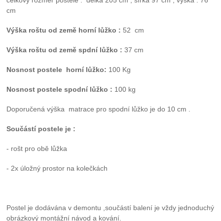
celkový rozměr postele : délka 205 cm , šířka 97 cm , výška : 76
cm
Výška roštu od země horní lůžko :
52
cm
Výška roštu od země spdní lůžko :
37 cm
Nosnost postele horní lůžko:
100 Kg
Nosnost postele spodní lůžko :
100 kg
Doporučená výška matrace pro spodní lůžko je do 10 cm .
Součástí postele je :
- rošt pro obě lůžka
- 2x úložný prostor na kolečkách
Postel je dodávána v demontu ,součástí balení je vždy jednoduchý
obrázkový montážní návod a kování.