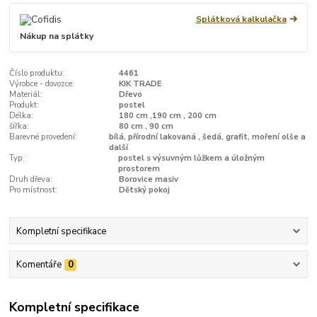
Splátková kalkulačka
Nákup na splátky
Číslo produktu:
4461
Výrobce - dovozce:
KIK TRADE
Materiál:
Dřevo
Produkt:
postel
Délka:
180 cm ,190 cm , 200 cm
šířka:
80 cm , 90 cm
Barevné provedení:
bílá, přírodní lakovaná , šedá, grafit, moření olše a
další
Typ:
postel s výsuvným lůžkem a úložným
prostorem
Druh dřeva:
Borovice masiv
Pro místnost:
Dětský pokoj
Kompletní specifikace
Komentáře
0
Kompletní specifikace