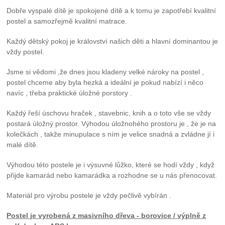
Dobře vyspalé dítě je spokojené dítě a k tomu je zapotřebí kvalitní
postel a samozřejmě kvalitní matrace.
Každý dětský pokoj je království našich děti a hlavní dominantou je
vždy postel.
Jsme si vědomi ,že dnes jsou kladeny velké nároky na postel ,
postel chceme aby byla hezká a ideální je pokud nabízí i něco
navíc , třeba praktické úložné porstory .
Každý řeší úschovu hraček , stavebnic, knih a o toto vše se vždy
postará úložný prostor. Výhodou úložnohého prostoru je , že je na
kolečkách , takže minupulace s ním je velice snadná a zvládne jí i
malé dítě.
Výhodou této postele je i výsuvné lůžko, které se hodí vždy , když
přijde kamarád nebo kamarádka a rozhodne se u nás přenocovat.
Materiál pro výrobu postele je vždy pečlivě vybírán .
Postel je vyrobená z masivního dřeva - borovice / výplně z