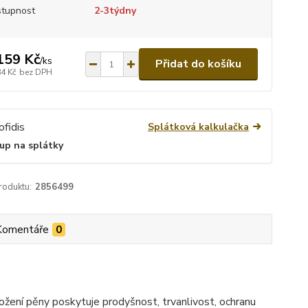
tupnost
2-3týdny
159 Kč
/
ks
Přidat do košíku
84 Kč
bez DPH
Splátková kalkulačka
up na splátky
roduktu:
2856499
Komentáře
0
ožení pěny poskytuje prodyšnost, trvanlivost, ochranu