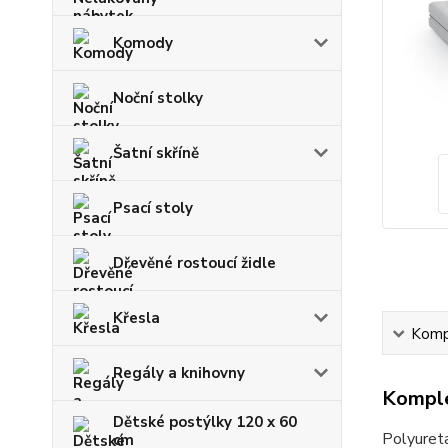
Komody
Noční stolky
Šatní skříně
Psací stoly
Dřevěné rostoucí židle
Křesla
Kompl
Regály a knihovny
Komple
Dětské postýlky 120 x 60
Polyureta
cm