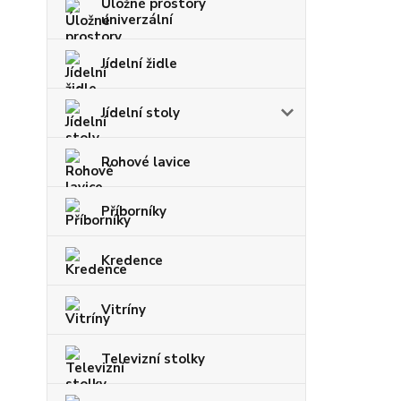
Úložné prostory
univerzální
Jídelní židle
Jídelní stoly
Rohové lavice
Příborníky
Kredence
Vitríny
Televizní stolky