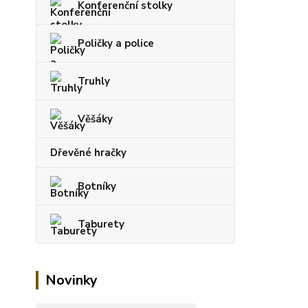
Konferenční stolky
Poličky a police
Truhly
Věšáky
Dřevěné hračky
Botníky
Taburety
Novinky