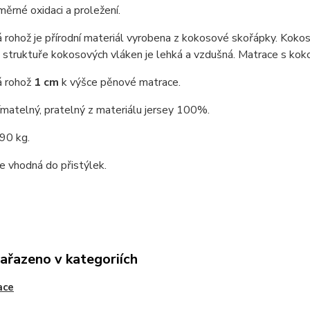
měrné oxidaci a proležení.
rohož je přírodní materiál vyrobena z kokosové skořápky. Kokos
 struktuře kokosových vláken je lehká a vzdušná. Matrace s ko
 rohož
1 cm
k výšce pěnové matrace.
matelný, pratelný z materiálu jersey 100%.
90 kg.
e vhodná do přistýlek.
zařazeno v kategoriích
ace