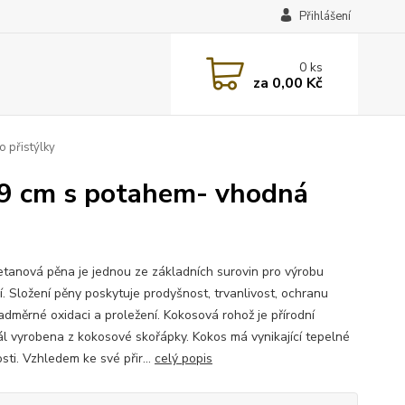
Přihlášení
0
ks
za
0,00 Kč
 přistýlky
9 cm s potahem- vhodná
etanová pěna je jednou ze základních surovin pro výrobu
í. Složení pěny poskytuje prodyšnost, trvanlivost, ochranu
nadměrné oxidaci a proležení. Kokosová rohož je přírodní
ál vyrobena z kokosové skořápky. Kokos má vynikající tepelné
sti. Vzhledem ke své přir...
celý popis