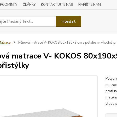
 PODMÍNKY
ČLÁNKY
KONTAKTUJTE NÁS
NAPIŠTE NÁM
Hledat
atrace
Pěnová matrace V- KOKOS 80x190x9 cm s potahem- vhodná pro
vá matrace V- KOKOS 80x190x
přistýlky
Polyur
matrac
proti 
materi
vlastno