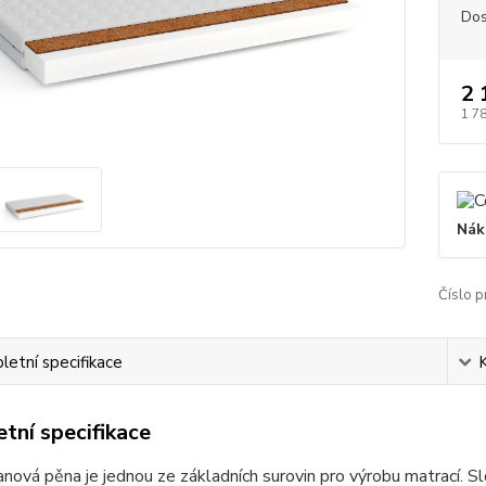
Dos
2 
1 7
Nák
Číslo p
etní specifikace
tní specifikace
nová pěna je jednou ze základních surovin pro výrobu matrací. Sl