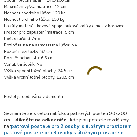
Spodní plocha spaní : 140x200 cm
Maximální výška matrace:
12 cm
Nosnost spodního lůžka:
120 kg
Nosnost vrchního lůžka:
100 kg
Použitý materiál:
kovové spoje, bukové kolíky a masiv borovice
Prostor pro zapuštění matrace:
5 cm
Rošt součástí:
Ano
Rozložitelná na samostatná lůžka:
Ne
Rozteč mezi lůžky: 87 cm
Rozměr nohou: 4
x 6,5 cm
Variabilní žebřík:
Ne
Výška spodní ložné plochy:
24,5 cm
Výška vrchní ložné plochy:
120,5 cm
Postel je dodávána v demontu.
Seznamte se s celou nabídkou patrových postelí 90x200
cm -
klikněte na odkaz níže
, kde jsou postele rozděleny
na :
patrové postele pro 2 osoby s úložným prostorem
,
patrové postele pro 3 osoby s úložným prostorem