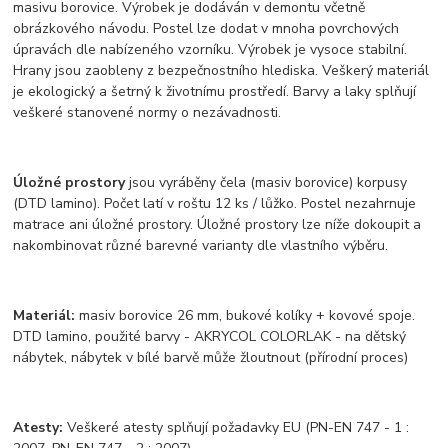
masivu borovice. Výrobek je dodáván v demontu včetně
obrázkového návodu. Postel lze dodat v mnoha povrchových
úpravách dle nabízeného vzorníku. Výrobek je vysoce stabilní.
Hrany jsou zaobleny z bezpečnostního hlediska. Veškerý materiál
je ekologický a šetrný k životnímu prostředí. Barvy a laky splňují
veškeré stanovené normy o nezávadnosti.
Úložné prostory
jsou vyráběny čela (masiv borovice) korpusy
(DTD lamino). Počet latí v roštu 12 ks / lůžko. Postel nezahrnuje
matrace ani úložné prostory. Úložné prostory lze níže dokoupit a
nakombinovat různé barevné varianty dle vlastního výběru.
Materiál:
masiv borovice 26 mm, bukové kolíky + kovové spoje.
DTD lamino, použité barvy - AKRYCOL COLORLAK - na dětský
nábytek, nábytek v bílé barvě může žloutnout (přírodní proces)
Atesty:
Veškeré atesty splňují požadavky EU (PN-EN 747 - 1 :