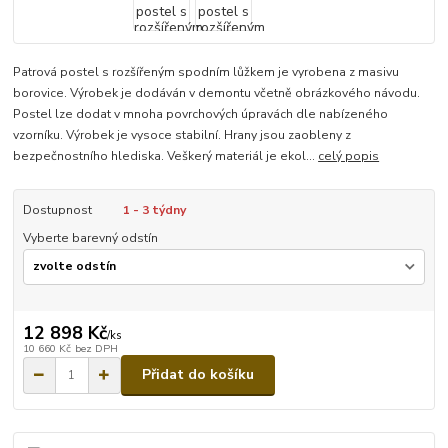
Patrová postel s rozšířeným spodním lůžkem je vyrobena z masivu
borovice. Výrobek je dodáván v demontu včetně obrázkového návodu.
Postel lze dodat v mnoha povrchových úpravách dle nabízeného
vzorníku. Výrobek je vysoce stabilní. Hrany jsou zaobleny z
bezpečnostního hlediska. Veškerý materiál je ekol...
celý popis
Dostupnost
1 - 3 týdny
Vyberte barevný odstín
12 898 Kč
/
ks
10 660 Kč
bez DPH
Přidat do košíku