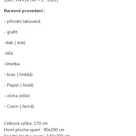
2007, PN-EN 747 - 2 : 2007)
Barevné provedení :
- přírodní lakovaná
- grafit
-dab ( dub)
-bílá
-limetka
- braz ( hnědá)
- Popiel ( šedá)
- olcha (olše)
- Czern ( černá)
Celková výška:
170 cm
Horní plocha spaní : 90x200 cm