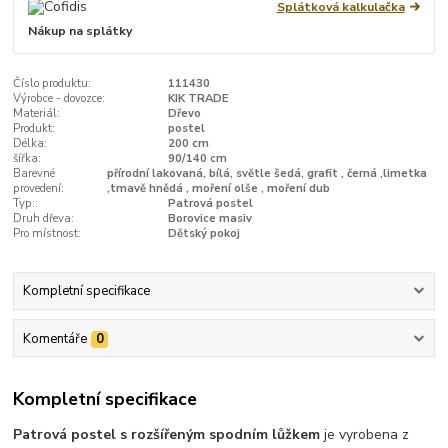
Splátková kalkulačka
Nákup na splátky
Číslo produktu:
111430
Výrobce - dovozce:
KIK TRADE
Materiál:
Dřevo
Produkt:
postel
Délka:
200 cm
šířka:
90/140 cm
Barevné
přírodní lakovaná, bílá, světle šedá, grafit , černá ,limetka
provedení:
,tmavě hnědá , moření olše , moření dub
Typ::
Patrová postel
Druh dřeva:
Borovice masiv
Pro místnost:
Dětský pokoj
Kompletní specifikace
Komentáře
0
Kompletní specifikace
Patrová postel s rozšířeným spodním lůžkem
je vyrobena z