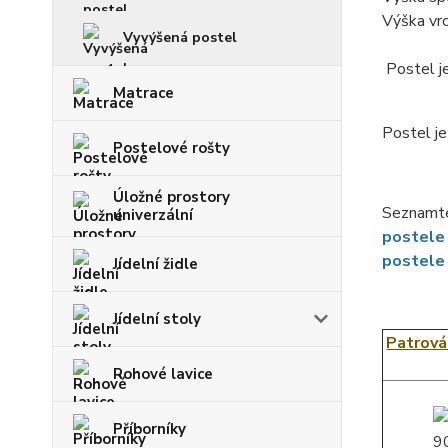
Výška vrc
Vyvýšená postel
Postel j
Matrace
Postel j
Postelové rošty
Úložné prostory
Seznamte
univerzální
postele
postele
Jídelní židle
Jídelní stoly
Patrová
Rohové lavice
Příborníky