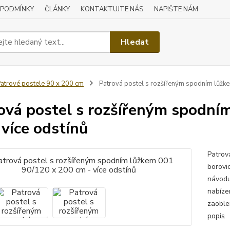
 PODMÍNKY
ČLÁNKY
KONTAKTUJTE NÁS
NAPIŠTE NÁM
Hledat
atrové postele 90 x 200 cm
Patrová postel s rozšířeným spodním lůžke
ová postel s rozšířeným spodní
 více odstínů
Patrov
borovi
návodu
nabíze
zaoble
popis