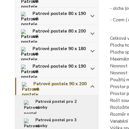
cm
- olcha (o
Patrové postele 80 x 190
cm
- Czern ( 
Patrové postele 80 x 200
cm
Celková 
Plocha ho
Patrové postele 90 x 180
Plocha s
cm
Maximáln
Nosnost 
Patrové postele 90 x 190
cm
Nosnost 
Použitý m
Patrové postele 90 x 200
Prostor 
cm
Prostor 
Rošt sou
Patrová postel pro 2
Rozložit
osoby
Rozměr n
Patrová postel pro 3
Variabilní
osoby
Výška sp