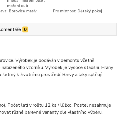
hnědá , moření olše ,
moření dub
eva:
Borovice masiv
Pro místnost:
Dětský pokoj
Komentáře
0
orovice. Výrobek je dodáván v demontu včetně
nabízeného vzorníku. Výrobek je vysoce stabilní. Hrany
šetrný k životnímu prostředí. Barvy a laky splňují
). Počet latí v roštu 12 ks / lůžko. Postel nezahrnuje
novat různé barevné varianty dle vlastního výběru.