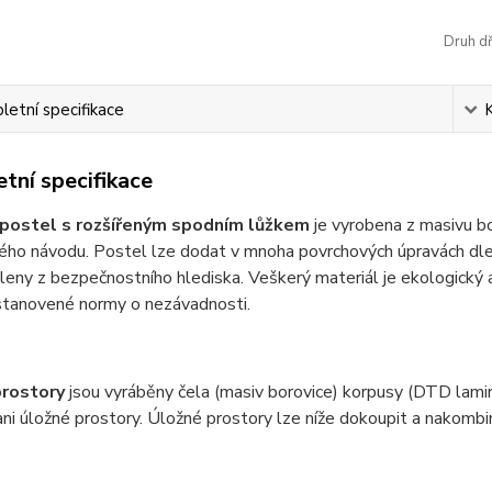
Druh dř
etní specifikace
tní specifikace
 postel s rozšířeným spodním lůžkem
je vyrobena z masivu b
ho návodu. Postel lze dodat v mnoha povrchových úpravách dle 
leny z bezpečnostního hlediska. Veškerý materiál je ekologický a 
stanovené normy o nezávadnosti.
prostory
jsou vyráběny čela (masiv borovice) korpusy (DTD lamino
ni úložné prostory. Úložné prostory lze níže dokoupit a nakombi