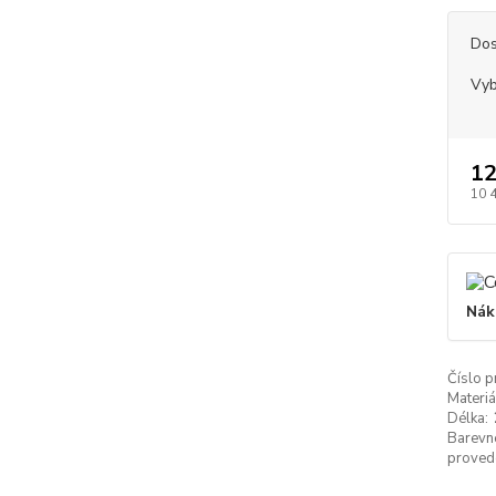
Dos
Vyb
12
10 
Nák
Číslo p
Materiá
Délka:
Barevn
proved