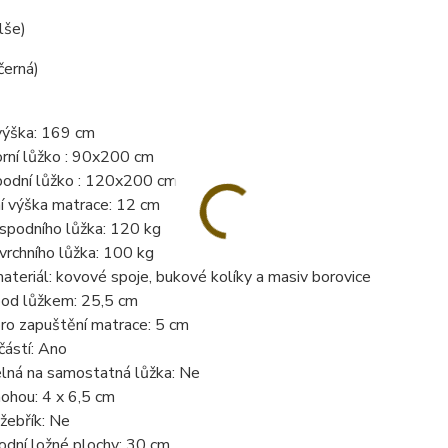
lše)
černá)
výška:
169 cm
rní lůžko : 90x200 cm
podní lůžko : 120x200 cm
í výška matrace:
12 cm
spodního lůžka:
120 kg
vrchního lůžka:
100 kg
ateriál:
kovové spoje, bukové kolíky a masiv borovice
pod lůžkem:
25,5 cm
pro zapuštění matrace:
5 cm
částí:
Ano
elná na samostatná lůžka:
Ne
ohou: 4
x 6,5 cm
 žebřík:
Ne
odní ložné plochy:
30 cm