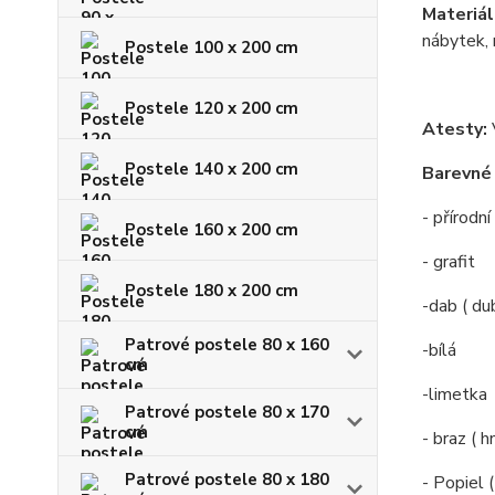
Materiál
nábytek, 
Postele 100 x 200 cm
Postele 120 x 200 cm
Atesty:
Postele 140 x 200 cm
Barevné 
- přírodn
Postele 160 x 200 cm
- grafit
Postele 180 x 200 cm
-dab ( du
Patrové postele 80 x 160
-bílá
cm
-limetka
Patrové postele 80 x 170
cm
- braz ( 
Patrové postele 80 x 180
- Popiel 