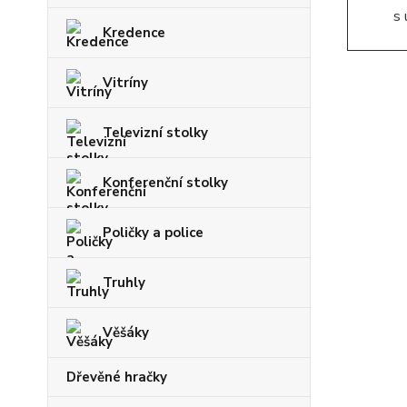
Kredence
Vitríny
Televizní stolky
Konferenční stolky
Poličky a police
Truhly
Věšáky
Dřevěné hračky