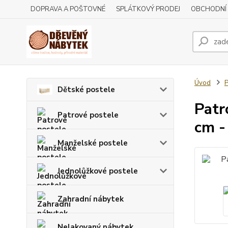
DOPRAVA A POŠTOVNÉ
SPLÁTKOVÝ PRODEJ
OBCHODNÍ
Úvod
P
Dětské postele
Patr
Patrové postele
cm -
Manželské postele
Jednolůžkové postele
Zahradní nábytek
Nelakovaný nábytek