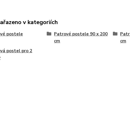
zařazeno v kategoriích
vé postele
Patrové postele 90 x 200
Patr
cm
cm
vá postel pro 2
y