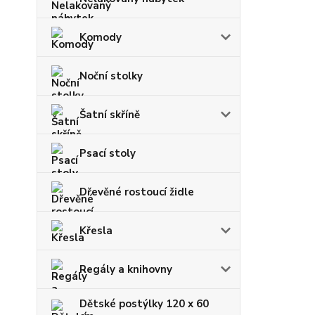
Komody
Noční stolky
Šatní skříně
Psací stoly
Dřevěné rostoucí židle
Křesla
Regály a knihovny
Dětské postýlky 120 x 60