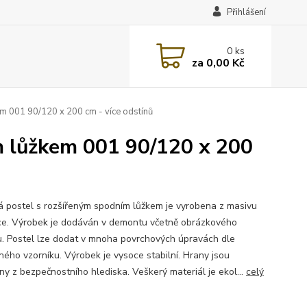
Přihlášení
0
ks
za
0,00 Kč
m 001 90/120 x 200 cm - více odstínů
m lůžkem 001 90/120 x 200
á postel s rozšířeným spodním lůžkem je vyrobena z masivu
ce. Výrobek je dodáván v demontu včetně obrázkového
. Postel lze dodat v mnoha povrchových úpravách dle
ného vzorníku. Výrobek je vysoce stabilní. Hrany jsou
ny z bezpečnostního hlediska. Veškerý materiál je ekol...
celý