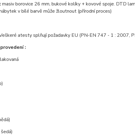
:
masiv borovice 26 mm, bukové kolíky + kovové spoje. DTD la
nábytek v bílé barvě může žloutnout (přírodní proces)
Veškeré atesty splňují požadavky EU (PN-EN 747 - 1 : 2007, 
provedení :
í lakovaná
b)
hnědá)
( šedá)