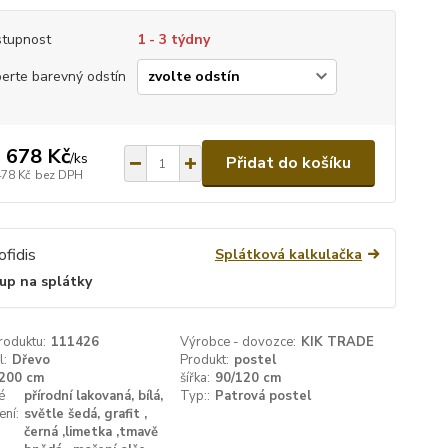
tupnost
1 - 3 týdny
erte barevný odstín
 678 Kč
/
ks
Přidat do košíku
478 Kč
bez DPH
Splátková kalkulačka
up na splátky
roduktu:
111426
Výrobce - dovozce:
KIK TRADE
l:
Dřevo
Produkt:
postel
200 cm
šířka:
90/120 cm
é
přírodní lakovaná, bílá,
Typ::
Patrová postel
ení:
světle šedá, grafit ,
černá ,limetka ,tmavě