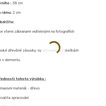
rního :
38 cm
 rámu:
2 cm
bdržíte:
se všemi zábranami viditelnými na fotografiích
uboké dřevěné zásuvky, vytahované na kolečkách
 v demontu.
řednosti tohoto výrobku :
í masivní materiál - dřevo
kvalita zpracování