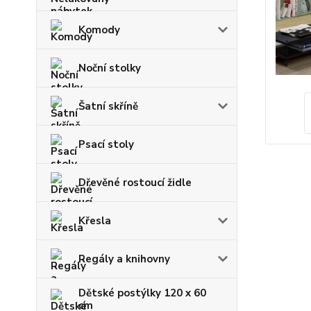
Komody
Noční stolky
Šatní skříně
Psací stoly
Dřevěné rostoucí židle
Křesla
Regály a knihovny
Dětské postýlky 120 x 60
cm