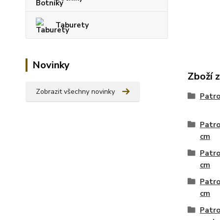
Taburety
Novinky
Zboží 
Zobrazit všechny novinky
Patro
Patro
cm
Patro
cm
Patro
cm
Patro