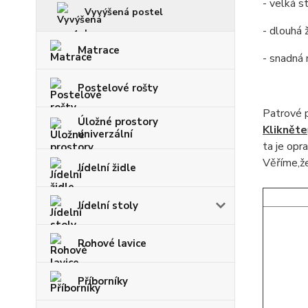
- velká s
Vyvýšená postel
- dlouhá 
Matrace
- snadná
Postelové rošty
Patrové 
Úložné prostory
Klikněte
univerzální
ta
je opra
Věříme,že
Jídelní židle
Jídelní stoly
Rohové lavice
Příborníky