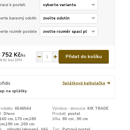
race k posteli
erte barevný odstín
erte rozměr postele
 752 Kč
/
ks
Přidat do košíku
86 Kč
bez DPH
Splátková kalkulačka
up na splátky
roduktu:
6546564
Výrobce - dovozce:
KIK TRADE
l:
Dřevo
Produkt:
postel
160 cm, 170 cm,180
šířka:
80 cm , 90 cm
cm,190 cm ,200 cm
é
přírodní lakovaná , bílá,
Typ::
Patrová postel