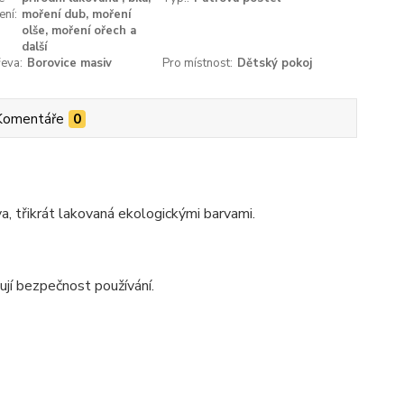
ení:
moření dub, moření
olše, moření ořech a
další
eva:
Borovice masiv
Pro místnost:
Dětský pokoj
Komentáře
0
, třikrát lakovaná ekologickými barvami.
ují bezpečnost používání.