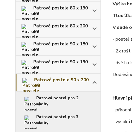
Výška ho
Patrové postele 80 x 190
cm
Tloušťka
Patrové postele 80 x 200
V sadě o
cm
- postel 
Patrové postele 90 x 180
cm
- 2x rošt
Patrové postele 90 x 190
- dvě hl
cm
Dodáváno
Patrové postele 90 x 200
cm
Hlavní p
Patrová postel pro 2
osoby
- přírodn
Patrová postel pro 3
- vysoká 
osoby