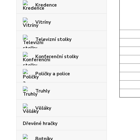
Kredence
Vitríny
Televizní stolky
Konferenční stolky
Poličky a police
Truhly
Věšáky
Dřevěné hračky
Botníky