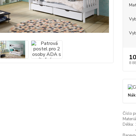
Mat
Vyb
Vyb
10
8 8
Nák
Číslo p
Materiá
Délka:
Barevn