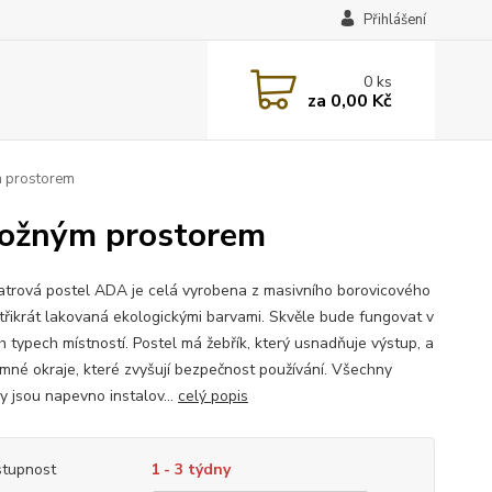
Přihlášení
0
ks
za
0,00 Kč
m prostorem
úložným prostorem
trová postel ADA je celá vyrobena z masivního borovicového
 třikrát lakovaná ekologickými barvami. Skvěle bude fungovat v
h typech místností. Postel má žebřík, který usnadňuje výstup, a
emné okraje, které zvyšují bezpečnost používání. Všechny
y jsou napevno instalov...
celý popis
tupnost
1 - 3 týdny