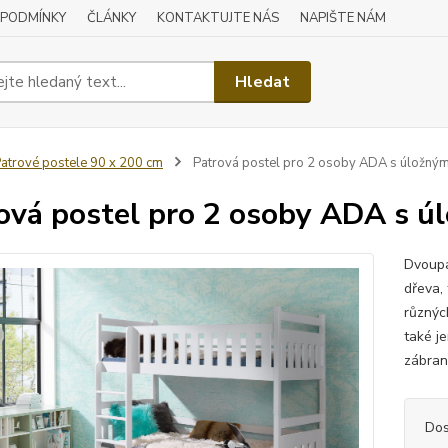
 PODMÍNKY
ČLÁNKY
KONTAKTUJTE NÁS
NAPIŠTE NÁM
Hledat
atrové postele 90 x 200 cm
Patrová postel pro 2 osoby ADA s úložný
ová postel pro 2 osoby ADA s 
Dvoupa
dřeva,
různýc
také j
zábran
Dos