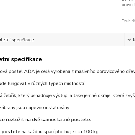
proved
Druh dř
etní specifikace
tní specifikace
vá postel ADA je celá vyrobena z masivního borovicového dřeva
de fungovat v různých typech místností.
 žebřík, který usnadňuje výstup, a také jemné okraje, které zvyš
ábrany jsou napevno instalovány.
ze rozložit na dvě samostatné postele.
 postele
na každou spací plochu je cca 100 kg.