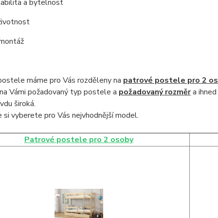
tabilita a bytelnost
životnost
 montáž
postele máme pro Vás rozděleny na
patrové postele pro 2 o
na Vámi požadovaný typ postele a
požadovaný rozměr
a ihned
vdu široká
.
 si vyberete pro Vás nejvhodnější model.
Patrové postele pro 2 osoby