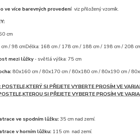
o ve více barevných provedení
viz přiložený vzorník.
Y:
60 cm
 cm / 98 cm
Délka: 168 cm / 178 cm / 188 cm / 198 cm / 208 c
st mezi lůžky
- světlá výška: 75 cm
ocha:
80x160 cm / 80x170 cm / 80x180 cm / 80x190 cm / 80x
POSTELE,KTERÝ SI PŘEJETE VYBERTE PROSÍM VE VARIA
OSTELE,KTEROU SI PŘEJETE VYBERTE PROSÍM VE VARI
trace ve spodním lůžku:
35 cm nad zemí.
trace v horním lůžku:
115 cm
nad zemí.