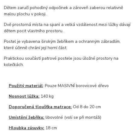
Dětem zaručí pohodlný odpočinek a zároveň zaberou relativně
malou plochu v pokoji.
Dvě prostorná místa na spaní a velká vzdálenost mezi lůžky dávají
dětem pocit vlastního prostoru.
Postel je vybavena širokým žebříkem a ochranným zábradlím,
které účinně chrání její horní část.
Praktickou součástí patrové postele jsou úložné prostory na
kolečkách.
Použitý materiál
: Pouze MASIVNÍ borovicové dřevo
Nosnost lůžka:
140 kg
Doporučená tloušťka matrace:
Od 8 do 20 cm
Umístění žebříku:
libovolné (volí se při montáži)
Hloubka zásuvky:
18 cm