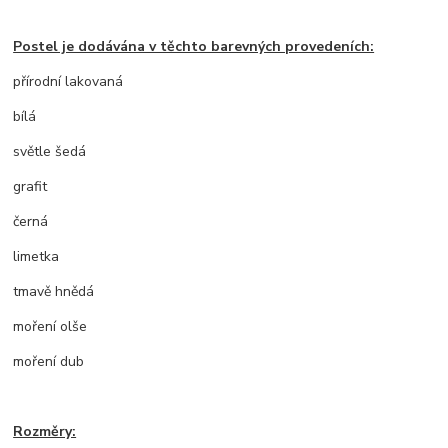
Postel je dodávána v těchto barevných provedeních:
přírodní lakovaná
bílá
světle šedá
grafit
černá
limetka
tmavě hnědá
moření olše
moření dub
Rozměry: