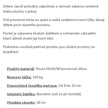
Dětem zaručí pohodlný odpočinek a zároveň zaberou relativně
malou plochu v pokoji.
Dvě prostorná místa na spaní a velká vzdálenost mezi lůžky dávají
dětem pocit vlastního prostoru.
Postel je vybavena širokým žebříkem a ochranným zábradlím,
které účinně chrání její horní část.
Praktickou součástí patrové postele jsou úložné prostory na
kolečkách.
Použitý materiál
: Pouze MASIVNÍ borovicové dřevo
Nosnost lůžka:
140 kg
Doporučená tloušťka matrace:
Od 8 do 20 cm
Umístění žebříku:
libovolné (volí se při montáži)
Hloubka zásuvky:
18 cm