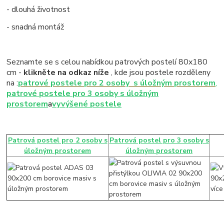
- dlouhá životnost
- snadná montáž
Seznamte se s celou nabídkou patrových postelí 80x180
cm -
klikněte na odkaz níže
, kde jsou postele rozděleny
na :
patrové postele pro 2 osoby s úložným prostorem
,
patrové postele pro 3 osoby s úložným
prostorem
a
vyvýšené postele
Patrová postel pro 2 osoby s
Patrová postel pro 3 osoby s
úložným prostorem
úložným prostorem