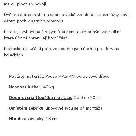
malou plochu v pokoji.
Dvě prostorná místa na spaní a velká vzdálenost mezi lůžky dávají
dětem pocit vlastního prostoru.
Postel je vybavena širokým žebříkem a ochranným zábradlím,
které účinně chrání její horní část.
Praktickou součástí patrové postele jsou úložné prostory na
kolečkách.
Použitý materiál
: Pouze MASIVNÍ borovicové dřevo
Nosnost lůžka:
140 kg
Doporučená tloušťka matrace:
Od 8 do 20 cm
Umístění žebříku:
libovolné (volí se při montáži)
Hloubka zásuvky:
18 cm