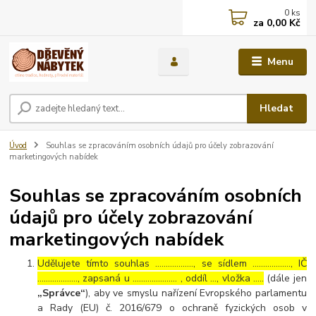
0
ks
za
0,00 Kč
Menu
Hledat
Úvod
Souhlas se zpracováním osobních údajů pro účely zobrazování
marketingových nabídek
Souhlas se zpracováním osobních
údajů pro účely zobrazování
marketingových nabídek
Udělujete tímto souhlas ……………..., se sídlem ………………, IČ
………………., zapsaná u ………………… , oddíl …, vložka …..
(dále jen
„Správce“
), aby ve smyslu nařízení Evropského parlamentu
a Rady (EU) č. 2016/679 o ochraně fyzických osob v