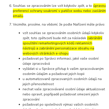
Souhlas se zpracováním lze vzít kdykoliv zpět, a to
úpravou
preferencí ochrany soukromí v patičce webu nebo zasláním
emailu
.
Vezměte, prosíme, na vědomí, že podle Nařízení máte právo:
vzít souhlas se zpracováním osobních údajů kdykoliv
zpět, toto zpětvzetí bude mít za následek
zabránění
spouštění remarketingových kódů reklamních
nástrojů a zabránění personalizace obsahu na
webových stránkách e-shopu
požadovat po Správci informaci, jaké vaše osobní
údaje zpracovává
vyžádat si u Správce přístup k vašim zpracovávaným
osobním údajům a požadovat jejich kopii
u automatizovaně zpracovaných osobních údajů na
jejich přenositelnost
nechat vaše zpracovávané osobní údaje aktualizovat
nebo opravit, popřípadě požadovat omezení jejich
zpracování
požadovat po společnosti výmaz vašich osobních