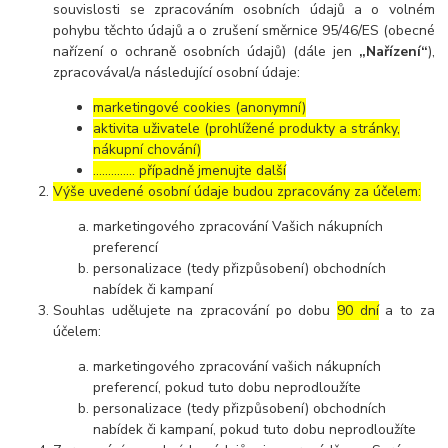
souvislosti se zpracováním osobních údajů a o volném
pohybu těchto údajů a o zrušení směrnice 95/46/ES (obecné
nařízení o ochraně osobních údajů) (dále jen
„Nařízení“
),
zpracovával/a následující osobní údaje:
marketingové cookies (anonymní)
aktivita uživatele (prohlížené produkty a stránky,
nákupní chování)
………….. případně jmenujte další
Výše uvedené osobní údaje budou zpracovány za účelem:
marketingového zpracování Vašich nákupních
preferencí
personalizace (tedy přizpůsobení) obchodních
nabídek či kampaní
Souhlas udělujete na zpracování po dobu
90 dní
a to za
účelem:
marketingového zpracování vašich nákupních
preferencí, pokud tuto dobu neprodloužíte
personalizace (tedy přizpůsobení) obchodních
nabídek či kampaní, pokud tuto dobu neprodloužíte