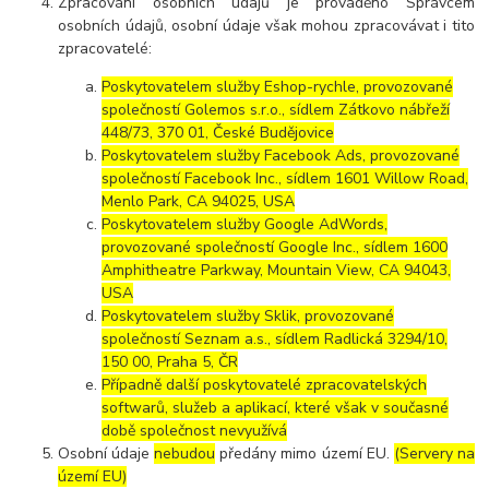
Zpracování osobních údajů je prováděno Správcem
osobních údajů, osobní údaje však mohou zpracovávat i tito
zpracovatelé:
Poskytovatelem služby Eshop-rychle, provozované
společností Golemos s.r.o., sídlem Zátkovo nábřeží
448/73, 370 01, České Budějovice
Poskytovatelem služby Facebook Ads, provozované
společností Facebook Inc., sídlem 1601 Willow Road,
Menlo Park, CA 94025, USA
Poskytovatelem služby Google AdWords,
provozované společností Google Inc., sídlem 1600
Amphitheatre Parkway, Mountain View, CA 94043,
USA
Poskytovatelem služby Sklik, provozované
společností Seznam a.s., sídlem Radlická 3294/10,
150 00, Praha 5, ČR
Případně další poskytovatelé zpracovatelských
softwarů, služeb a aplikací, které však v současné
době společnost nevyužívá
Osobní údaje
nebudou
předány mimo území EU.
(Servery na
území EU)